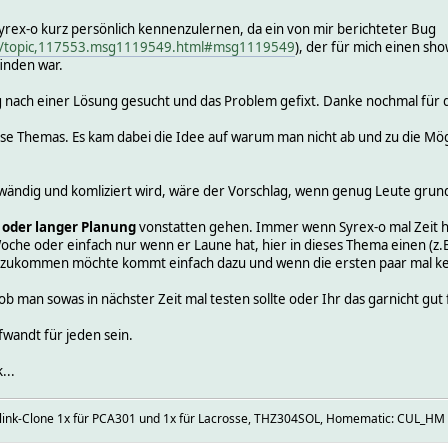
yrex-o kurz persönlich kennenzulernen, da ein von mir berichteter Bug
hp/topic,117553.msg1119549.html#msg1119549
), der für mich einen sh
inden war.
nach einer Lösung gesucht und das Problem gefixt. Danke nochmal für de
se Themas. Es kam dabei die Idee auf warum man nicht ab und zu die Mögl
fwändig und komliziert wird, wäre der Vorschlag, wenn genug Leute grunds
 oder langer Planung
vonstatten gehen. Immer wenn Syrex-o mal Zeit ha
he oder einfach nur wenn er Laune hat, hier in dieses Thema einen (z.B.
azukommen möchte kommt einfach dazu und wenn die ersten paar mal kein
ob man sowas in nächster Zeit mal testen sollte oder Ihr das garnicht gut 
fwandt für jeden sein.
...
elink-Clone 1x für PCA301 und 1x für Lacrosse, THZ304SOL, Homematic: CUL_HM