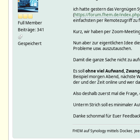
ich hatte gestern das Vergnügen S
(
https://forum.fhem.de/index.p
einfachsten per Remotezugriff zu f
Full Member
Beiträge: 341
Kurz, wir haben per Zoom-Meeting 
Nun aber zur eigentlichen Idee die
Gespeichert
Probleme usw. auszutauschen.
Damit die ganze Sache nicht zu au
Es soll
ohne viel Aufwand, Zwang
Beispiel morgen Abend, nächste Woc
der und der Zeit online und wer d
Also deshalb zuerst mal die Frage, 
Unterm Strich soll es minimaler Au
Danke schonmal für Euer Feedback
FHEM auf Synology mittels Docker, Je