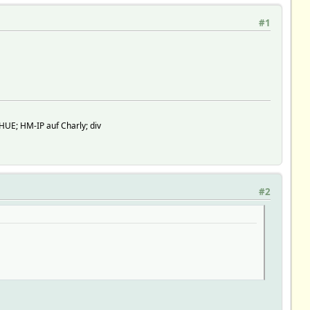
#1
HUE; HM-IP auf Charly; div
#2