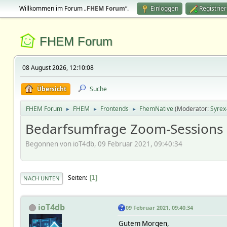
Willkommen im Forum „
FHEM Forum
“.
Einloggen
Registrie
FHEM Forum
08 August 2026, 12:10:08
Übersicht
Suche
FHEM Forum
FHEM
Frontends
FhemNative
(Moderator:
Syrex
►
►
►
Bedarfsumfrage Zoom-Sessions
Begonnen von ioT4db, 09 Februar 2021, 09:40:34
Seiten
1
NACH UNTEN
ioT4db
09 Februar 2021, 09:40:34
Gutem Morgen,