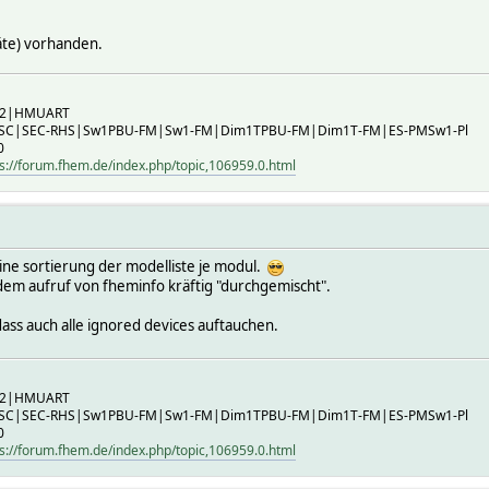
eräte) vorhanden.
B2|HMUART
-SC|SEC-RHS|Sw1PBU-FM|Sw1-FM|Dim1TPBU-FM|Dim1T-FM|ES-PMSw1-Pl
0
s://forum.fhem.de/index.php/topic,106959.0.html
eine sortierung der modelliste je modul.
jedem aufruf von fheminfo kräftig "durchgemischt".
ass auch alle ignored devices auftauchen.
B2|HMUART
-SC|SEC-RHS|Sw1PBU-FM|Sw1-FM|Dim1TPBU-FM|Dim1T-FM|ES-PMSw1-Pl
0
s://forum.fhem.de/index.php/topic,106959.0.html