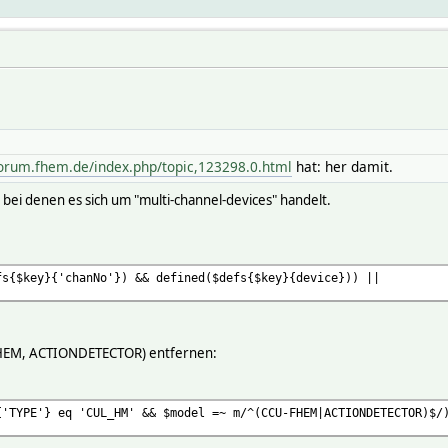
forum.fhem.de/index.php/topic,123298.0.html
hat: her damit.
, bei denen es sich um "multi-channel-devices" handelt.
hanNo'}) && defined($defs{$key}{device})) ||
U-FHEM, ACTIONDETECTOR) entfernen:
 'CUL_HM' && $model =~ m/^(CCU-FHEM|ACTIONDETECTOR)$/)