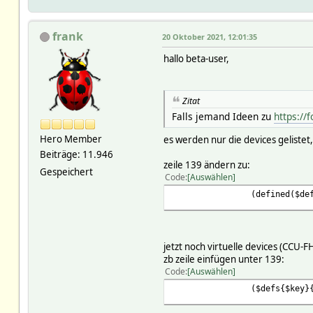
frank
20 Oktober 2021, 12:01:35
hallo beta-user,
Zitat
Falls jemand Ideen zu
https://
Hero Member
es werden nur die devices gelistet
Beiträge: 11.946
zeile 139 ändern zu:
Gespeichert
Code
Auswählen
(defined($defs{$key}{'c
jetzt noch virtuelle devices (CC
zb zeile einfügen unter 139:
Code
Auswählen
($defs{$key}{'TYPE'} eq