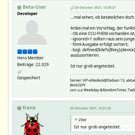
Beta-User
20 Oktober 2021, 13:58:27
Developer
...mal sehen, ob betateilchen doc
Anbei mal ein Vorschlag, der fun
- Ob eine CCU-FHEM vorhanden ist, f
- ignored=1 sollten raus sein (unge
- html-Ausgabe erfolgt sortiert;
- bzgl. defined($defs{$key}{device}
auszusortieren.
Hero Member
Beiträge: 22.029
Ist nur grob angetestet.
Gespeichert
Server: HP-elitedesk@Debian 13, a
RHASSPY
svn: u.a Weekday-&RandomTimer, Twilig
frank
20 Oktober 2021, 14:21:26
Zitat
Ist nur grob angetestet.