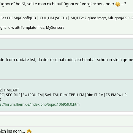
"ignore" heißt, sollte man nicht auf "ignored" vergleichen, oder
...?
ktuelles FHEM@ConfigDB | CUL_HM (VCCU) | MQTT2: ZigBee2mqtt, MiLight@E
ht, div. attrTemplate-files, MySensors
de-from-update-list, da der original code ja scheinbar schon in stein gemei
B2|HMUART
-SC|SEC-RHS|Sw1PBU-FM|Sw1-FM|Dim1TPBU-FM|Dim1T-FM|ES-PMSw1-Pl
0
s://forum.fhem.de/index.php/topic,106959.0.html
leich ins Korn...