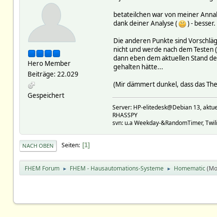
betateilchen war von meiner Annahm
dank deiner Analyse (
) - besser.
Die anderen Punkte sind Vorschläge
nicht und werde nach dem Testen 
dann eben dem aktuellen Stand der 
Hero Member
gehalten hätte...
Beiträge: 22.029
(Mir dämmert dunkel, dass das Them
Gespeichert
Server: HP-elitedesk@Debian 13, a
RHASSPY
svn: u.a Weekday-&RandomTimer, Twilig
Seiten
1
NACH OBEN
FHEM Forum
FHEM - Hausautomations-Systeme
Homematic
(Mo
►
►