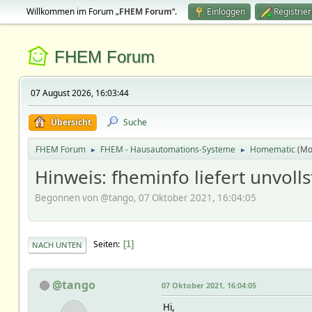
Willkommen im Forum „
FHEM Forum
“.
Einloggen
Registrie
FHEM Forum
07 August 2026, 16:03:44
Übersicht
Suche
FHEM Forum
FHEM - Hausautomations-Systeme
Homematic
(Mo
►
►
Hinweis: fheminfo liefert unvol
Begonnen von @tango, 07 Oktober 2021, 16:04:05
Seiten
1
NACH UNTEN
@tango
07 Oktober 2021, 16:04:05
Hi,