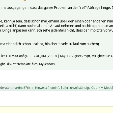
e ausgegangen, dass das ganze Problem an der "ref"-Abfrage hinge. Die wa
, kann ja sein, dass schon mal jemand über den einen oder anderen Punkt
(eilt ja nicht) dann nochmal einen Anlauf nehmen und nachfragen, ob m
Dinge anpassen kann. Ich sehe jedenfalls nicht, dass der implizite Vorw
a eigentlich schon uralt ist, bin aber grade zu faul zum suchen).
ktuelles FHEM@ConfigDB | CUL_HM (VCCU) | MQTT2: ZigBee2mqtt, MiLight@E
ht, div. attrTemplate-files, MySensors
derator:
martinp876
)
Hinweis: fheminfo liefert unvollständige CUL_HM Modell
►