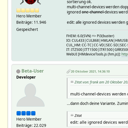
sortierung ok.
multi-channel-devices werden dopp
ignored
one-channel-
devices werde
Hero Member
edit: alle ignored devices werden g
Beiträge: 11.946
Gespeichert
FHEM: 6.0(SVN) => Pi3(buster)
IO: CUL433|CUL868|HMLAN|HMUS
CUL_HM: CC-TC|CC-VD|SEC-SD|SEC
IT: ITZ500|ITT1500|ITR1500|GRR350
WebUI [HMdeviceTools.js (hm.js)]:
http
Beta-User
20 Oktober 2021, 14:36:10
Developer
Zitat von: frank am 20 Oktober 20
multi-channel-devices werden d
...dann doch deine Variante. Zumin
Zitat
Hero Member
edit: alle ignored devices werd
Beiträge: 22.029