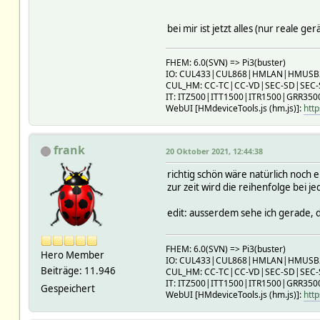
bei mir ist jetzt alles (nur reale g
FHEM: 6.0(SVN) => Pi3(buster)
IO: CUL433|CUL868|HMLAN|HMUS
CUL_HM: CC-TC|CC-VD|SEC-SD|SEC
IT: ITZ500|ITT1500|ITR1500|GRR350
WebUI [HMdeviceTools.js (hm.js)]:
http
frank
20 Oktober 2021, 12:44:38
richtig schön wäre natürlich noch 
zur zeit wird die reihenfolge bei 
edit: ausserdem sehe ich gerade, d
FHEM: 6.0(SVN) => Pi3(buster)
Hero Member
IO: CUL433|CUL868|HMLAN|HMUS
Beiträge: 11.946
CUL_HM: CC-TC|CC-VD|SEC-SD|SEC
IT: ITZ500|ITT1500|ITR1500|GRR350
Gespeichert
WebUI [HMdeviceTools.js (hm.js)]:
http