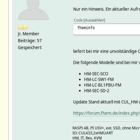
Nur ein Hinweis. Ein aktueller Aufr
Code
Auswählen
fheminfo
Jr. Member
Beiträge: 57
Gespeichert
liefert bei mir eine unvolständige
Die folgende Modelle sind bei mir 
HM-SEC-SCO
HM-LC-SW1-FM
HM-LC-BL1PBU-FM
HM-SEC-SD-2
Update Stand aktuell mit CUL_HM 
https://forum.fhem.de/index.ph
RASPI 4B, PI USV+, ext. SSD, ohne Mic
IO: CUL433,2xHMUART
HM, IT, Rev, AVM