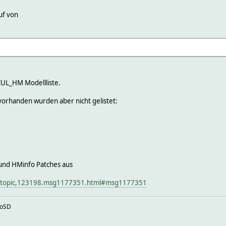
uf von
 CUL_HM Modellliste.
vorhanden wurden aber nicht gelistet:
und HMinfo Patches aus
p/topic,123198.msg1177351.html#msg1177351
roSD