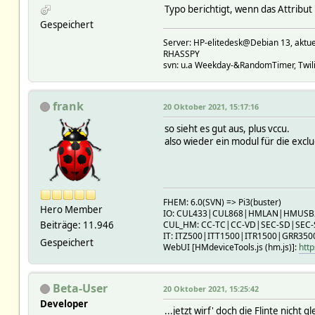
Typo berichtigt, wenn das Attribut 
Gespeichert
Server: HP-elitedesk@Debian 13, a
RHASSPY
svn: u.a Weekday-&RandomTimer, Twilig
frank
20 Oktober 2021, 15:17:16
so sieht es gut aus, plus vccu.
also wieder ein modul für die exclu
FHEM: 6.0(SVN) => Pi3(buster)
Hero Member
IO: CUL433|CUL868|HMLAN|HMUS
Beiträge: 11.946
CUL_HM: CC-TC|CC-VD|SEC-SD|SEC
IT: ITZ500|ITT1500|ITR1500|GRR350
Gespeichert
WebUI [HMdeviceTools.js (hm.js)]:
http
Beta-User
20 Oktober 2021, 15:25:42
Developer
...jetzt wirf' doch die Flinte nicht g