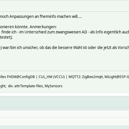
h noch Anpassungen an fheminfo machen will....
ktionieren könnte. Anmerkungen:
inde ich - im Unterschied zum zwangsweisen AD - als Info eigentlich auch 
testet);
) war/bin ich unsicher, ob das die bessere Wahl ist oder die jetzt als Vors
ktuelles FHEM@ConfigDB | CUL_HM (VCCU) | MQTT2: ZigBee2mqtt, MiLight@E
ht, div. attrTemplate-files, MySensors