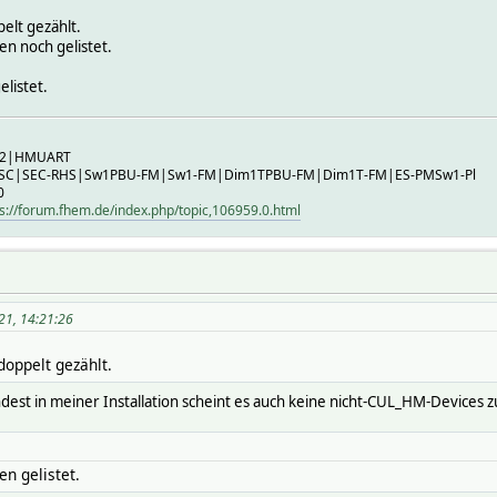
elt gezählt.
n noch gelistet.
elistet.
B2|HMUART
-SC|SEC-RHS|Sw1PBU-FM|Sw1-FM|Dim1TPBU-FM|Dim1T-FM|ES-PMSw1-Pl
0
s://forum.fhem.de/index.php/topic,106959.0.html
21, 14:21:26
oppelt gezählt.
dest in meiner Installation scheint es auch keine nicht-CUL_HM-Devices 
en gelistet.