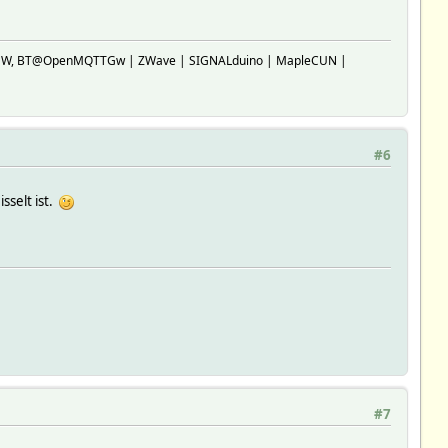
SP-GW, BT@OpenMQTTGw | ZWave | SIGNALduino | MapleCUN |
#6
sselt ist.
#7