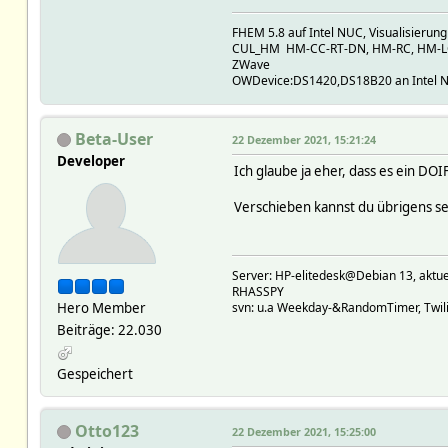
FHEM 5.8 auf Intel NUC, Visualisierun
CUL_HM HM-CC-RT-DN, HM-RC, HM-LC
ZWave
OWDevice:DS1420,DS18B20 an Intel 
Beta-User
22 Dezember 2021, 15:21:24
Developer
Ich glaube ja eher, dass es ein DOI
Verschieben kannst du übrigens se
Server: HP-elitedesk@Debian 13, a
RHASSPY
Hero Member
svn: u.a Weekday-&RandomTimer, Twilig
Beiträge: 22.030
Gespeichert
Otto123
22 Dezember 2021, 15:25:00