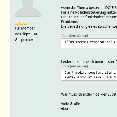
wenn das Thema besser im DOIF Bere
Für eine Rolladensteuerung nutze
Die Steuerung funktioniert im So
Probleme.
Die Berechnung eines Zwischenwer
Full Member
Beiträge: 134
Code
Auswählen
Gespeichert
(([HM_Thermo1:temperature] >
Leider bekomme ich beim ersten Te
Code
Auswählen
Can't modify constant item i
syntax error at (eval 315616
Was muss ich ändern bei der Subst
Viele Grüße
ekur