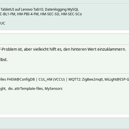
g TabletUI auf Lenovo Tab10, Datenlogging MySQL
-BL1-FM, HM-PBI-4-FM, HM-SEC-SD, HM-SEC-SCo
NUC
F-Problem ist, aber vielleicht hilft es, den hinteren Wert einzuklammern.
lbst.
ktuelles FHEM@ConfigDB | CUL_HM (VCCU) | MQTT2: ZigBee2mqtt, MiLight@E
ht, div. attrTemplate-files, MySensors