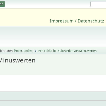
ren
Impressum / Datenschutz
deratoren:
frober
,
andies
)
Perl Fehler bei Subtraktion von Minuswerten
►
 Minuswerten