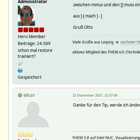
Administrator
zwischen minus und den [] muss ein
aus ]-[ mach ] - [
Gruß Otto
Hero Member
Viele Grüße aus Leipzig ⇉
nächster S
Beiträge: 24.569
schon mal restore
aktives Mitglied des FHEM e.V. (Technik
trainiert?
Gespeichert
ekur
22 Dezember 2021, 22:37:09
Danke für den Tip, werde ich änder
FHEM 5.8 auf Intel NUC, Visualisierun