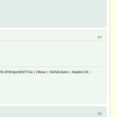
#1
SP-GW, BT@OpenMQTTGw | ZWave | SIGNALduino | MapleCUN |
#2