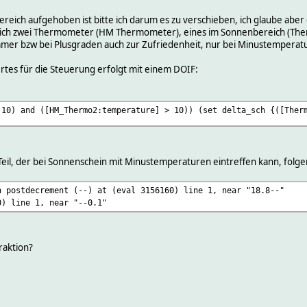
ich aufgehoben ist bitte ich darum es zu verschieben, ich glaube aber e
 ich zwei Thermometer (HM Thermometer), eines im Sonnenbereich (The
mmer bzw bei Plusgraden auch zur Zufriedenheit, nur bei Minustempera
tes für die Steuerung erfolgt mit einem DOIF:
 10) and ([HM_Thermo2:temperature] > 10)) (set delta_sch {([Ther
il, der bei Sonnenschein mit Minustemperaturen eintreffen kann, folge
n postdecrement (--) at (eval 3156160) line 1, near "18.8--"
0) line 1, near "--0.1"
raktion?