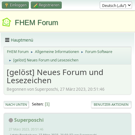
Einloggen
Registrieren
FHEM Forum
Hauptmenü
FHEM Forum
Allgemeine Informationen
Forum-Software
►
►
[gelöst] Neues Forum und Lesezeichen
►
[gelöst] Neues Forum und
Lesezeichen
Begonnen von Superposchi, 27 März 2023, 20:51:46
Seiten
1
NACH UNTEN
BENUTZER-AKTIONEN
Superposchi
27 März 2023, 20:51:46
Letzte Bearbeitung
: 27 März 2023, 21:01:37 von Superposchi