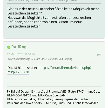
Gibt es in der neuen Forenoberfläche keine Möglichkeit mehr
Lesezeichen zu setzen?
Hab zwar die Möglichkeit zum Aufrufen der Lesezeichen
gefunden, aber nirgendwo einen Button um neue
Lesezeichen zu setzen.
RalfRog
27 März 2023, 20:54:48
#1
Letzte Bearbeitung
: 27 März 2023, 20:59:06 von RalfRog
Das ist hier diskutiert
https://forum.fhem.de/index.php?
msg=1268738
FHEM VM Debian13 (trixie) auf Proxmox VE9 (Futro S740) - nanoCUL,
HM-MOD-RPI-PCB und MAX!Cube über LAN
HM- Fensterkontakte, UP-Schalter, Bewegungsmelder und ein
Rauchmelder sowie Shelly 3EM, 1PM, PlugS und IT Schaltsteckdosen