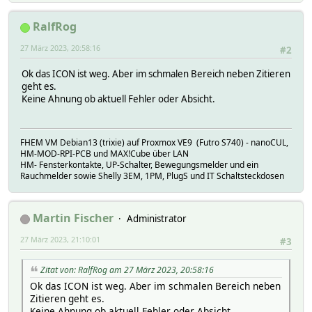
RalfRog
27 März 2023, 20:58:16
#2
Ok das ICON ist weg. Aber im schmalen Bereich neben Zitieren
geht es.
Keine Ahnung ob aktuell Fehler oder Absicht.
FHEM VM Debian13 (trixie) auf Proxmox VE9 (Futro S740) - nanoCUL,
HM-MOD-RPI-PCB und MAX!Cube über LAN
HM- Fensterkontakte, UP-Schalter, Bewegungsmelder und ein
Rauchmelder sowie Shelly 3EM, 1PM, PlugS und IT Schaltsteckdosen
Martin Fischer
Administrator
27 März 2023, 21:10:01
#3
Zitat von: RalfRog am 27 März 2023, 20:58:16
Ok das ICON ist weg. Aber im schmalen Bereich neben
Zitieren geht es.
Keine Ahnung ob aktuell Fehler oder Absicht.