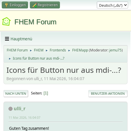
Einloggen
Registrieren
FHEM Forum
Hauptmenü
FHEM Forum
FHEM
Frontends
FHEMapp
(Moderator:
jemu75
)
►
►
►
Icons für Button nur aus mdi-...?
►
Icons für Button nur aus mdi-...?
Begonnen von ulli_r, 11 Mai 2026, 16:04:07
Seiten
1
NACH UNTEN
BENUTZER-AKTIONEN
ulli_r
11 Mai 2026, 16:04:07
Guten Tag zusammen!