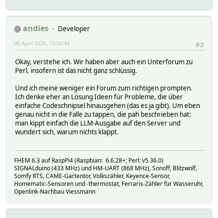
andies
Developer
08 April 2026, 15:50:44
#3
Okay, verstehe ich. Wir haben aber auch ein Unterforum zu
Perl. insofern ist das nicht ganz schlüssig.
Und ich meine weniger ein Forum zum richtigen prompten.
Ich denke eher an Lösung Ideen für Probleme, die über
einfache Codeschnipsel hinausgehen (das es ja gibt). Um eben
genau nicht in die Falle zu tappen, die pah beschrieben hat:
man kippt einfach die LLM-Ausgabe auf den Server und
wundert sich, warum nichts klappt.
FHEM 6.3 auf RaspPi4 (Raspbian: 6.6.28+; Perl: v5.36.0)
SIGNALduino (433 MHz) und HM-UART (868 MHz), Sonoff, Blitzwolf,
Somfy RTS, CAME-Gartentor, Volkszähler, Keyence-Sensor,
Homematic-Sensoren und -thermostat, Ferraris-Zähler für Wasseruhr,
Openlink-Nachbau Viessmann