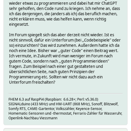
wieder etwas zu programmieren und dabei hat mir ChatGPT
sehr geholfen, den Code rund zu kriegen. Ich nehme an, dass
ich das denjenigen, die (anders als ich) das beruflich machen,
nicht erklären muss, wie das helfen kann, wenn richtig
eingesetzt.
Im Forum spiegelt sich das aber derzeit nicht wieder. Ist es
nicht sinnvoll, dafür ein Unterforum (bei ,,Codebeispiele" oder
so) einzurichten? Das wird zunehmen. Außerdem hatte ich da
noch eine Idee. Bisher war ,,guter Code" einen Beitrag wert.
Ich vermute, in Zukunft wird man weniger im Forum nach
gutem Code, sondern nach ,,guten Programmierideen"
fragen. Zum Beispiel nach einer gut gestalteten und
übersichtlichen Seite, nach guten Prinzipien der
Programmierung etc. Sollten wir nicht dazu auch ein
Unterforum freischalten?
FHEM 6.3 auf RaspPi4 (Raspbian: 6.6.28+; Perl: v5.36.0)
SIGNALduino (433 MHz) und HM-UART (868 MHz), Sonoff, Blitzwolf,
Somfy RTS, CAME-Gartentor, Volkszähler, Keyence-Sensor,
Homematic-Sensoren und -thermostat, Ferraris-Zähler für Wasseruhr,
Openlink-Nachbau Viessmann