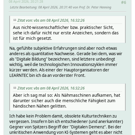
08 April 2026, 20:21:28
#6
Letzte Bearbeitung
: 08 April 2026, 20:31:40 von Prof. Dr. Peter Henning
Zitat von: vbs am 08 April 2026, 16:32:26
Aus nicht-wissenschaftlicher bzw. praktischer Sicht,
sehe ich dafür nicht nur erste Anzeichen, sondern das
ist für mich gesetzt.
Na, gefühlte subjektive Erfahrungen sind aber noch etwas
anderes als quantitative Nachweise. Gerade bei dem, was wir
als "Digitale Bildung" bezeichnen, sind letztere unbedingt
wichtig, weil die technologischen Innovationszyklen immer
kürzer werden. Als einer der Hauptorganisatoren der
LEARNTEC bin ich da an vorderster Front.
Zitat von: vbs am 08 April 2026, 16:32:26
Aber ich sag mal so: Als Nähmaschinen aufkamen, hat
darunter sicher auch die menschliche Fähigkeit zum
händischen Nähen gelitten.
Ich habe kein Problem damit, obsolete Kulturtechniken zu
vergessen. Insofern bin ich entschiedener (und anerkannter)
Gegner von Spitzers Begriff der "Digitalen Demenz". Bei der
unkritischen Anwendung von KI-Systemen geht es aber nicht