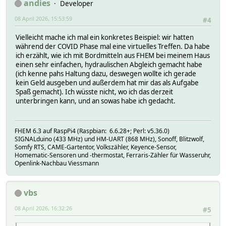
andies
Developer
08 April 2026, 15:53:59
#4
Vielleicht mache ich mal ein konkretes Beispiel: wir hatten
während der COVID Phase mal eine virtuelles Treffen. Da habe
ich erzählt, wie ich mit Bordmitteln aus FHEM bei meinem Haus
einen sehr einfachen, hydraulischen Abgleich gemacht habe
(ich kenne pahs Haltung dazu, deswegen wollte ich gerade
kein Geld ausgeben und außerdem hat mir das als Aufgabe
Spaß gemacht). Ich wüsste nicht, wo ich das derzeit
unterbringen kann, und an sowas habe ich gedacht.
FHEM 6.3 auf RaspPi4 (Raspbian: 6.6.28+; Perl: v5.36.0)
SIGNALduino (433 MHz) und HM-UART (868 MHz), Sonoff, Blitzwolf,
Somfy RTS, CAME-Gartentor, Volkszähler, Keyence-Sensor,
Homematic-Sensoren und -thermostat, Ferraris-Zähler für Wasseruhr,
Openlink-Nachbau Viessmann
vbs
08 April 2026, 16:32:26
#5