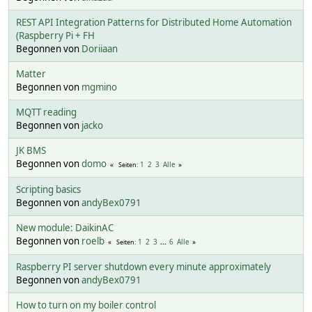
REST API Integration Patterns for Distributed Home Automation
(Raspberry Pi + FH
Begonnen von
Doriiaan
Matter
Begonnen von
mgmino
MQTT reading
Begonnen von
jacko
JK BMS
Begonnen von
domo
1
2
3
Alle
Seiten
Scripting basics
Begonnen von
andyBex0791
New module: DaikinAC
Begonnen von
roelb
1
2
3
...
6
Alle
Seiten
Raspberry PI server shutdown every minute approximately
Begonnen von
andyBex0791
How to turn on my boiler control