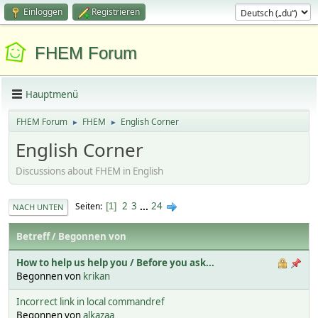
Einloggen
Registrieren
FHEM Forum
Hauptmenü
FHEM Forum
FHEM
English Corner
►
►
English Corner
Discussions about FHEM in English
2
3
...
24
Seiten
1
NACH UNTEN
Betreff
/
Begonnen von
How to help us help you / Before you ask...
Begonnen von
krikan
Incorrect link in local commandref
Begonnen von
alkazaa