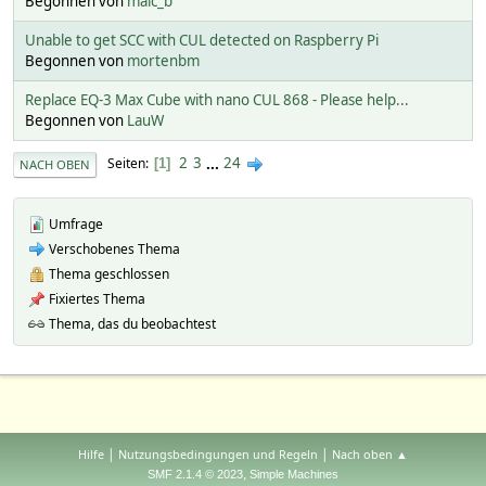
Begonnen von
malc_b
Unable to get SCC with CUL detected on Raspberry Pi
Begonnen von
mortenbm
Replace EQ-3 Max Cube with nano CUL 868 - Please help...
Begonnen von
LauW
2
3
...
24
Seiten
1
NACH OBEN
Umfrage
Verschobenes Thema
Thema geschlossen
Fixiertes Thema
Thema, das du beobachtest
|
|
Hilfe
Nutzungsbedingungen und Regeln
Nach oben ▲
,
SMF 2.1.4 © 2023
Simple Machines