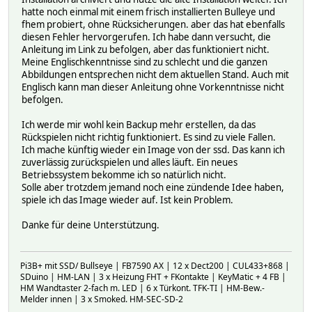
hatte noch einmal mit einem frisch installierten Bulleye und
fhem probiert, ohne Rücksicherungen. aber das hat ebenfalls
diesen Fehler hervorgerufen. Ich habe dann versucht, die
Anleitung im Link zu befolgen, aber das funktioniert nicht.
Meine Englischkenntnisse sind zu schlecht und die ganzen
Abbildungen entsprechen nicht dem aktuellen Stand. Auch mit
Englisch kann man dieser Anleitung ohne Vorkenntnisse nicht
befolgen.
Ich werde mir wohl kein Backup mehr erstellen, da das
Rückspielen nicht richtig funktioniert. Es sind zu viele Fallen.
Ich mache künftig wieder ein Image von der ssd. Das kann ich
zuverlässig zurückspielen und alles läuft. Ein neues
Betriebssystem bekomme ich so natürlich nicht.
Solle aber trotzdem jemand noch eine zündende Idee haben,
spiele ich das Image wieder auf. Ist kein Problem.
Danke für deine Unterstützung.
Pi3B+ mit SSD/ Bullseye | FB7590 AX | 12 x Dect200 | CUL433+868 |
SDuino | HM-LAN | 3 x Heizung FHT + FKontakte | KeyMatic + 4 FB |
HM Wandtaster 2-fach m. LED | 6 x Türkont. TFK-TI | HM-Bew.-
Melder innen | 3 x Smoked. HM-SEC-SD-2