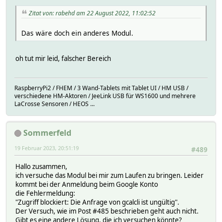
Zitat von: rabehd am 22 August 2022, 11:02:52
Das wäre doch ein anderes Modul.
oh tut mir leid, falscher Bereich
RaspberryPi2 / FHEM / 3 Wand-Tablets mit Tablet UI / HM USB /
verschiedene HM-Aktoren / JeeLink USB für WS1600 und mehrere
LaCrosse Sensoren / HEOS ...
Sommerfeld
19 Februar 2023, 20:51:19
#489
Hallo zusammen,
ich versuche das Modul bei mir zum Laufen zu bringen. Leider
kommt bei der Anmeldung beim Google Konto
die Fehlermeldung:
"Zugriff blockiert: Die Anfrage von gcalcli ist ungültig".
Der Versuch, wie im Post #485 beschrieben geht auch nicht.
Gibt es eine andere Lösung, die ich versuchen könnte?