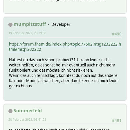
mumpitzstuff
Developer
19 Februar 2023, 23:19:58
#490
https://forum.fhem.de/index.php/topic,77502.msg1232222.h
tml#msg1232222
Hattest du das auch schon probiert? Ich kann leider nicht
weiter helfen, da es sonst bei mir eventuell auch nicht mehr
funktioniert und das möchte ich nicht riskieren.
Wenn das auch fehl schlägt, könntest du noch auf das andere
Kalender Modul ausweichen, aber damit kenne ich mich leider
gar nicht aus.
Sommerfeld
20 Februar 2023, 08:41:21
#491