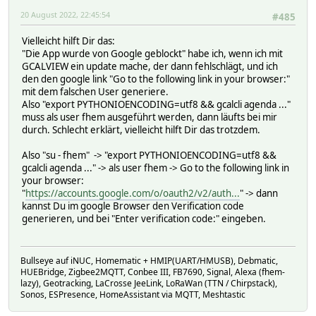
20 August 2022, 22:45:54
#485
Vielleicht hilft Dir das:
"Die App wurde von Google geblockt" habe ich, wenn ich mit
GCALVIEW ein update mache, der dann fehlschlägt, und ich
den den google link "Go to the following link in your browser:"
mit dem falschen User generiere.
Also "export PYTHONIOENCODING=utf8 && gcalcli agenda ..."
muss als user fhem ausgeführt werden, dann läufts bei mir
durch. Schlecht erklärt, vielleicht hilft Dir das trotzdem.
Also "su - fhem" -> "export PYTHONIOENCODING=utf8 &&
gcalcli agenda ..." -> als user fhem -> Go to the following link in
your browser:
"
https://accounts.google.com/o/oauth2/v2/auth...
" -> dann
kannst Du im google Browser den Verification code
generieren, und bei "Enter verification code:" eingeben.
Bullseye auf iNUC, Homematic + HMIP(UART/HMUSB), Debmatic,
HUEBridge, Zigbee2MQTT, Conbee III, FB7690, Signal, Alexa (fhem-
lazy), Geotracking, LaCrosse JeeLink, LoRaWan (TTN / Chirpstack),
Sonos, ESPresence, HomeAssistant via MQTT, Meshtastic