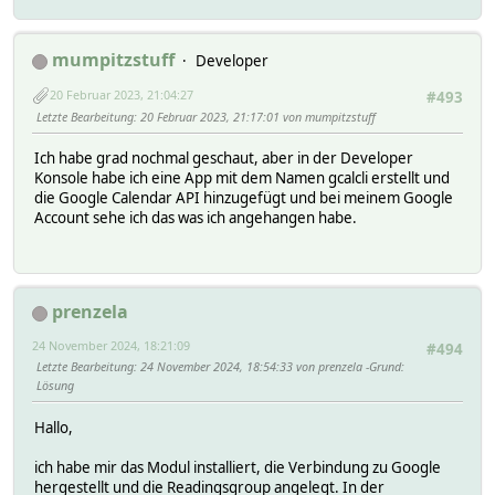
mumpitzstuff
Developer
20 Februar 2023, 21:04:27
#493
Letzte Bearbeitung
: 20 Februar 2023, 21:17:01 von mumpitzstuff
Ich habe grad nochmal geschaut, aber in der Developer
Konsole habe ich eine App mit dem Namen gcalcli erstellt und
die Google Calendar API hinzugefügt und bei meinem Google
Account sehe ich das was ich angehangen habe.
prenzela
24 November 2024, 18:21:09
#494
Letzte Bearbeitung
: 24 November 2024, 18:54:33 von prenzela
Grund
:
Lösung
Hallo,
ich habe mir das Modul installiert, die Verbindung zu Google
hergestellt und die Readingsgroup angelegt. In der