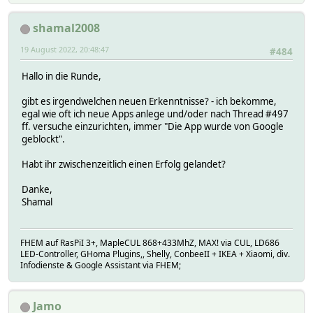
shamal2008
19 August 2022, 20:48:47
#484
Hallo in die Runde,
gibt es irgendwelchen neuen Erkenntnisse? - ich bekomme,
egal wie oft ich neue Apps anlege und/oder nach Thread #497
ff. versuche einzurichten, immer "Die App wurde von Google
geblockt".
Habt ihr zwischenzeitlich einen Erfolg gelandet?
Danke,
Shamal
FHEM auf RasPiI 3+, MapleCUL 868+433MhZ, MAX! via CUL, LD686
LED-Controller, GHoma Plugins,, Shelly, ConbeeII + IKEA + Xiaomi, div.
Infodienste & Google Assistant via FHEM;
Jamo