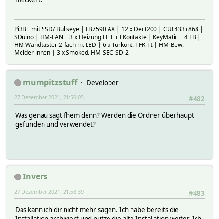
meckert.
Pi3B+ mit SSD/ Bullseye | FB7590 AX | 12 x Dect200 | CUL433+868 |
SDuino | HM-LAN | 3 x Heizung FHT + FKontakte | KeyMatic + 4 FB |
HM Wandtaster 2-fach m. LED | 6 x Türkont. TFK-TI | HM-Bew.-
Melder innen | 3 x Smoked. HM-SEC-SD-2
mumpitzstuff
Developer
27 Dezember 2021, 21:50:05
#482
Was genau sagt fhem denn? Werden die Ordner überhaupt
gefunden und verwendet?
Invers
27 Dezember 2021, 21:58:39
#483
Das kann ich dir nicht mehr sagen. Ich habe bereits die
Installation archiviert und nutze die alte Installation weiter. Ich