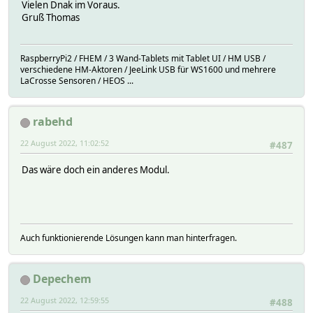
Vielen Dnak im Voraus.
Gruß Thomas
RaspberryPi2 / FHEM / 3 Wand-Tablets mit Tablet UI / HM USB /
verschiedene HM-Aktoren / JeeLink USB für WS1600 und mehrere
LaCrosse Sensoren / HEOS ...
rabehd
22 August 2022, 11:02:52
#487
Das wäre doch ein anderes Modul.
Auch funktionierende Lösungen kann man hinterfragen.
Depechem
22 August 2022, 12:59:55
#488