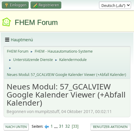
Einloggen
Registrieren
FHEM Forum
Hauptmenü
FHEM Forum
FHEM - Hausautomations-Systeme
►
Unterstützende Dienste
Kalendermodule
►
►
►
Neues Modul: 57_GCALVIEW Google Kalender Viewer (+Abfall Kalender)
Neues Modul: 57_GCALVIEW
Google Kalender Viewer (+Abfall
Kalender)
Begonnen von mumpitzstuff, 04 Oktober 2017, 00:02:11
1
...
31
32
Seiten
33
NACH UNTEN
BENUTZER-AKTIONEN