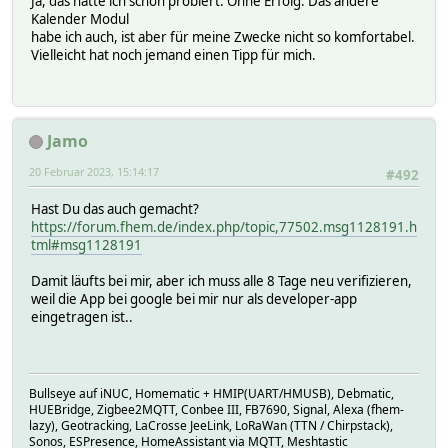
Ja, das hatte ich schon probiert. Ohne Erfolg. Das andere
Kalender Modul
habe ich auch, ist aber für meine Zwecke nicht so komfortabel.
Vielleicht hat noch jemand einen Tipp für mich.
Jamo
20 Februar 2023, 15:14:17
#492
Hast Du das auch gemacht?
https://forum.fhem.de/index.php/topic,77502.msg1128191.h
tml#msg1128191
Damit läufts bei mir, aber ich muss alle 8 Tage neu verifizieren,
weil die App bei google bei mir nur als developer-app
eingetragen ist..
Bullseye auf iNUC, Homematic + HMIP(UART/HMUSB), Debmatic,
HUEBridge, Zigbee2MQTT, Conbee III, FB7690, Signal, Alexa (fhem-
lazy), Geotracking, LaCrosse JeeLink, LoRaWan (TTN / Chirpstack),
Sonos, ESPresence, HomeAssistant via MQTT, Meshtastic