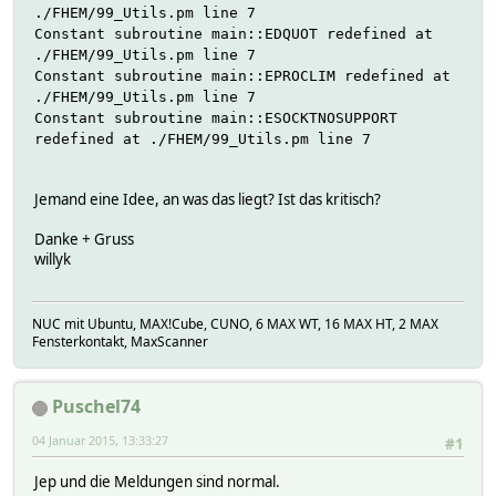
./FHEM/99_Utils.pm line 7
Constant subroutine main::EDQUOT redefined at
./FHEM/99_Utils.pm line 7
Constant subroutine main::EPROCLIM redefined at
./FHEM/99_Utils.pm line 7
Constant subroutine main::ESOCKTNOSUPPORT
redefined at ./FHEM/99_Utils.pm line 7
Jemand eine Idee, an was das liegt? Ist das kritisch?
Danke + Gruss
willyk
NUC mit Ubuntu, MAX!Cube, CUNO, 6 MAX WT, 16 MAX HT, 2 MAX
Fensterkontakt, MaxScanner
Puschel74
04 Januar 2015, 13:33:27
#1
Jep und die Meldungen sind normal.