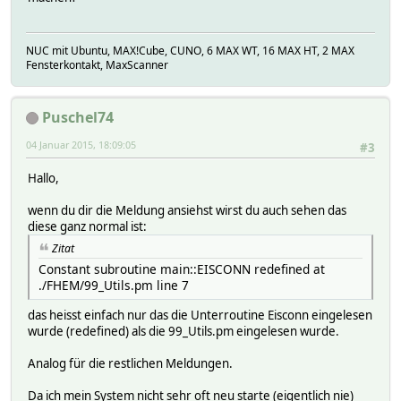
NUC mit Ubuntu, MAX!Cube, CUNO, 6 MAX WT, 16 MAX HT, 2 MAX
Fensterkontakt, MaxScanner
Puschel74
04 Januar 2015, 18:09:05
#3
Hallo,
wenn du dir die Meldung ansiehst wirst du auch sehen das
diese ganz normal ist:
Zitat
Constant subroutine main::EISCONN redefined at
./FHEM/99_Utils.pm line 7
das heisst einfach nur das die Unterroutine Eisconn eingelesen
wurde (redefined) als die 99_Utils.pm eingelesen wurde.
Analog für die restlichen Meldungen.
Da ich mein System nicht sehr oft neu starte (eigentlich nie)