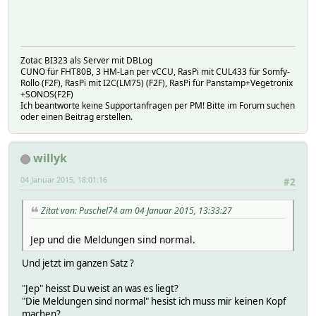
Zotac BI323 als Server mit DBLog
CUNO für FHT80B, 3 HM-Lan per vCCU, RasPi mit CUL433 für Somfy-
Rollo (F2F), RasPi mit I2C(LM75) (F2F), RasPi für Panstamp+Vegetronix
+SONOS(F2F)
Ich beantworte keine Supportanfragen per PM! Bitte im Forum suchen
oder einen Beitrag erstellen.
willyk
04 Januar 2015, 18:01:16
#2
Zitat von: Puschel74 am 04 Januar 2015, 13:33:27
Jep und die Meldungen sind normal.
Und jetzt im ganzen Satz ?
"Jep" heisst Du weist an was es liegt?
"Die Meldungen sind normal" hesist ich muss mir keinen Kopf
machen?