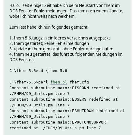
Hallo, seit einiger Zeit habe ich beim Neustart von fhem im
DOS-Fenster Fehlermeldungen. Das kam nach einem Update,
wobei ich nicht weiss nach welchem.
Zum Test habe ich nun folgendes gemacht:
1. fhem-5.6.tar.gz in ein leeres Verzeichnis ausgepackt
2. fhem gestartet; keine Fehlermeldungen
3. update in fhem gemacht - ohne Fehler durchgelaufen
4. fhem neu gestartet, das führt zu folgenden Meldungen im
DOS-Fenster:
C:\fhem-5.6>cd \fhem-5.6
C:\fhem-5.6>perl
fhem.pl
fhem.cfg
Constant subroutine main::EISCONN redefined at
./FHEM/99_Utils.pm line 7
Constant subroutine main::EUSERS redefined at
./FHEM/99_Utils.pm line 7
Constant subroutine main::ESHUTDOWN redefined at
./FHEM/99_Utils.pm line 7
Constant subroutine main::EPROTONOSUPPORT
redefined at ./FHEM/99_Utils.pm line 7