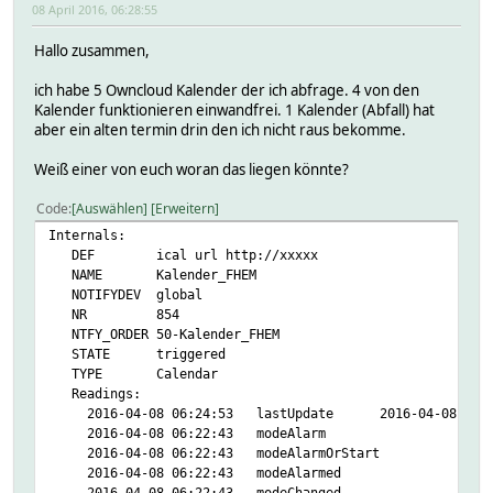
08 April 2016, 06:28:55
Hallo zusammen,
ich habe 5 Owncloud Kalender der ich abfrage. 4 von den
Kalender funktionieren einwandfrei. 1 Kalender (Abfall) hat
aber ein alten termin drin den ich nicht raus bekomme.
Weiß einer von euch woran das liegen könnte?
Code
Auswählen
Erweitern
Internals:
DEF ical url http://xxxxx
NAME Kalender_FHEM
NOTIFYDEV global
NR 854
NTFY_ORDER 50-Kalender_FHEM
STATE triggered
TYPE Calendar
Readings:
2016-04-08 06:24:53 lastUpdate 2016-04-08 06:2
2016-04-08 06:22:43 modeAlarm
2016-04-08 06:22:43 modeAlarmOrStart
2016-04-08 06:22:43 modeAlarmed
2016-04-08 06:22:43 modeChanged