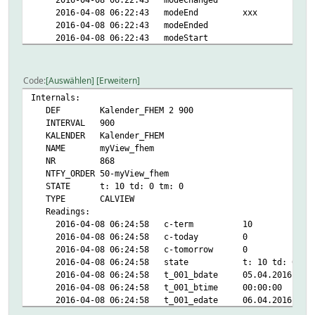
2016-04-08 06:22:43 modeEnd xxx
2016-04-08 06:22:43 modeEnded
2016-04-08 06:22:43 modeStart
2016-04-08 06:22:43 modeStarted
2016-04-08 06:24:53 modeUpcoming xxxxx
2016-04-08 06:24:53 nextUpdate 2016-04-08 07:2
Code
Auswählen
Erweitern
2016-04-08 06:24:54 nextWakeup 2016-04-08 07:2
Internals:
2016-04-08 06:24:53 state triggered
DEF Kalender_FHEM 2 900
Attributes:
INTERVAL 900
room Kalender
KALENDER Kalender_FHEM
NAME myView_fhem
NR 868
NTFY_ORDER 50-myView_fhem
STATE t: 10 td: 0 tm: 0
TYPE CALVIEW
Readings:
2016-04-08 06:24:58 c-term 10
2016-04-08 06:24:58 c-today 0
2016-04-08 06:24:58 c-tomorrow 0
2016-04-08 06:24:58 state t: 10 td: 0 tm:
2016-04-08 06:24:58 t_001_bdate 05.04.2016
2016-04-08 06:24:58 t_001_btime 00:00:00
2016-04-08 06:24:58 t_001_edate 06.04.2016
2016-04-08 06:24:58 t_001_etime 00:00:00