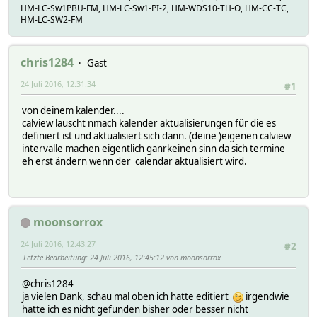
HM-LC-Sw1PBU-FM, HM-LC-Sw1-PI-2, HM-WDS10-TH-O, HM-CC-TC,
HM-LC-SW2-FM
chris1284
Gast
24 Juli 2016, 12:31:34
#1
von deinem kalender....
calview lauscht nmach kalender aktualisierungen für die es
definiert ist und aktualisiert sich dann. (deine )eigenen calview
intervalle machen eigentlich ganrkeinen sinn da sich termine
eh erst ändern wenn der calendar aktualisiert wird.
moonsorrox
24 Juli 2016, 12:43:27
#2
Letzte Bearbeitung
: 24 Juli 2016, 12:45:12 von moonsorrox
@chris1284
ja vielen Dank, schau mal oben ich hatte editiert
irgendwie
hatte ich es nicht gefunden bisher oder besser nicht