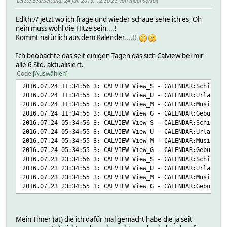
Letzte Bearbeitung
: 24 Juli 2016, 12:30:23 von moonsorrox
Edith:// jetzt wo ich frage und wieder schaue sehe ich es, Oh
nein muss wohl die Hitze sein....!
Kommt natürlich aus dem Kalender....!!
Ich beobachte das seit einigen Tagen das sich Calview bei mir
alle 6 Std. aktualisiert.
Code
Auswählen
2016.07.24 11:34:56 3: CALVIEW View_S - CALENDAR:SchichtK
2016.07.24 11:34:55 3: CALVIEW View_U - CALENDAR:UrlaubsK
2016.07.24 11:34:55 3: CALVIEW View_M - CALENDAR:MusikKal
2016.07.24 11:34:55 3: CALVIEW View_G - CALENDAR:Geburtst
2016.07.24 05:34:56 3: CALVIEW View_S - CALENDAR:SchichtK
2016.07.24 05:34:55 3: CALVIEW View_U - CALENDAR:UrlaubsK
2016.07.24 05:34:55 3: CALVIEW View_M - CALENDAR:MusikKal
2016.07.24 05:34:55 3: CALVIEW View_G - CALENDAR:Geburtst
2016.07.23 23:34:56 3: CALVIEW View_S - CALENDAR:SchichtK
2016.07.23 23:34:55 3: CALVIEW View_U - CALENDAR:UrlaubsK
2016.07.23 23:34:55 3: CALVIEW View_M - CALENDAR:MusikKal
2016.07.23 23:34:55 3: CALVIEW View_G - CALENDAR:Geburtst
Mein Timer (at) die ich dafür mal gemacht habe die ja seit