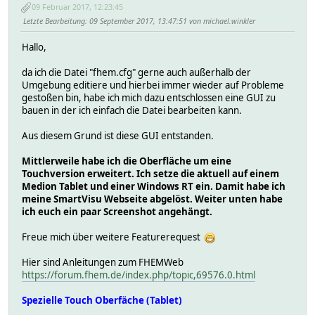
09 Februar 2017, 12:23:45
Letzte Bearbeitung
: 09 September 2017, 13:47:51 von michael.winkler
Hallo,
da ich die Datei "fhem.cfg" gerne auch außerhalb der
Umgebung editiere und hierbei immer wieder auf Probleme
gestoßen bin, habe ich mich dazu entschlossen eine GUI zu
bauen in der ich einfach die Datei bearbeiten kann.
Aus diesem Grund ist diese GUI entstanden.
Mittlerweile habe ich die Oberfläche um eine
Touchversion erweitert. Ich setze die aktuell auf einem
Medion Tablet und einer Windows RT ein. Damit habe ich
meine SmartVisu Webseite abgelöst. Weiter unten habe
ich euch ein paar Screenshot angehängt.
Freue mich über weitere Featurerequest
Hier sind Anleitungen zum FHEMWeb
https://forum.fhem.de/index.php/topic,69576.0.html
Spezielle Touch Oberfäche (Tablet)