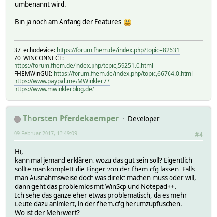
umbenannt wird.
Bin ja noch am Anfang der Features
37_echodevice:
https://forum.fhem.de/index.php?topic=82631
70_WINCONNECT:
https://forum.fhem.de/index.php/topic,59251.0.html
FHEMWinGUI:
https://forum.fhem.de/index.php/topic,66764.0.html
https://www.paypal.me/MWinkler77
https://www.mwinklerblog.de/
Thorsten Pferdekaemper
Developer
09 Februar 2017, 13:49:09
#4
Hi,
kann mal jemand erklären, wozu das gut sein soll? Eigentlich
sollte man komplett die Finger von der fhem.cfg lassen. Falls
man Ausnahmsweise doch was direkt machen muss oder will,
dann geht das problemlos mit WinScp und Notepad++.
Ich sehe das ganze eher etwas problematisch, da es mehr
Leute dazu animiert, in der fhem.cfg herumzupfuschen.
Wo ist der Mehrwert?