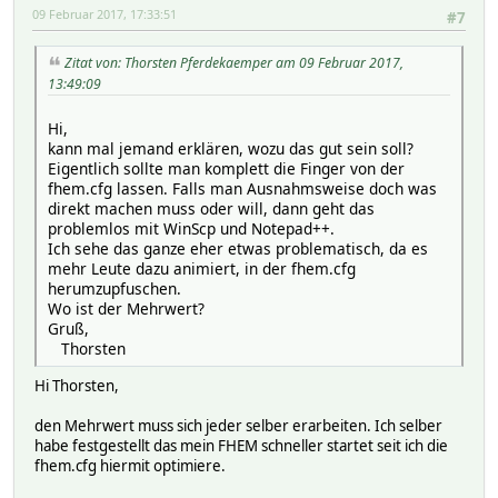
09 Februar 2017, 17:33:51
#7
Zitat von: Thorsten Pferdekaemper am 09 Februar 2017,
13:49:09
Hi,
kann mal jemand erklären, wozu das gut sein soll?
Eigentlich sollte man komplett die Finger von der
fhem.cfg lassen. Falls man Ausnahmsweise doch was
direkt machen muss oder will, dann geht das
problemlos mit WinScp und Notepad++.
Ich sehe das ganze eher etwas problematisch, da es
mehr Leute dazu animiert, in der fhem.cfg
herumzupfuschen.
Wo ist der Mehrwert?
Gruß,
Thorsten
Hi Thorsten,
den Mehrwert muss sich jeder selber erarbeiten. Ich selber
habe festgestellt das mein FHEM schneller startet seit ich die
fhem.cfg hiermit optimiere.