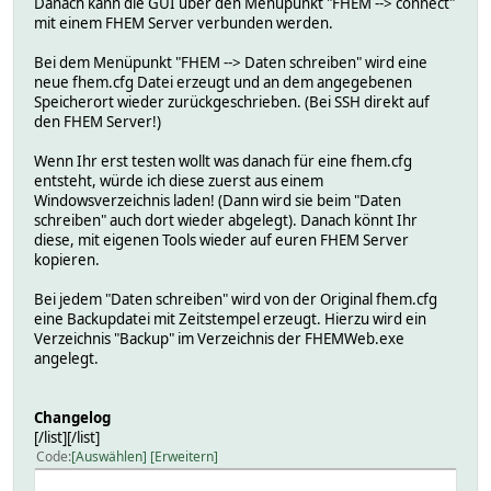
Danach kann die GUI über den Menüpunkt "FHEM --> connect"
mit einem FHEM Server verbunden werden.
Bei dem Menüpunkt "FHEM --> Daten schreiben" wird eine
neue fhem.cfg Datei erzeugt und an dem angegebenen
Speicherort wieder zurückgeschrieben. (Bei SSH direkt auf
den FHEM Server!)
Wenn Ihr erst testen wollt was danach für eine fhem.cfg
entsteht, würde ich diese zuerst aus einem
Windowsverzeichnis laden! (Dann wird sie beim "Daten
schreiben" auch dort wieder abgelegt). Danach könnt Ihr
diese, mit eigenen Tools wieder auf euren FHEM Server
kopieren.
Bei jedem "Daten schreiben" wird von der Original fhem.cfg
eine Backupdatei mit Zeitstempel erzeugt. Hierzu wird ein
Verzeichnis "Backup" im Verzeichnis der FHEMWeb.exe
angelegt.
Changelog
[/list][/list]
Code
Auswählen
Erweitern