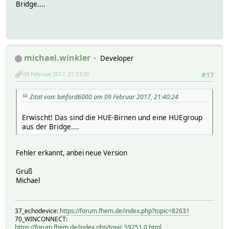
Bridge....
michael.winkler
Developer
09 Februar 2017, 21:53:35
#17
Zitat von: binford6000 am 09 Februar 2017, 21:40:24
Erwischt! Das sind die HUE-Birnen und eine HUEgroup
aus der Bridge....
Fehler erkannt, anbei neue Version
Gruß
Michael
37_echodevice:
https://forum.fhem.de/index.php?topic=82631
70_WINCONNECT:
https://forum.fhem.de/index.php/topic,59251.0.html