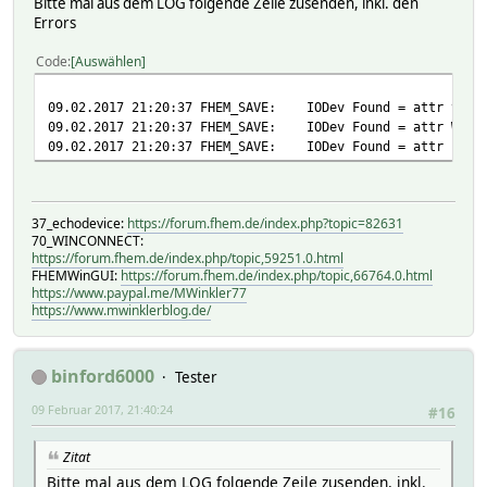
Bitte mal aus dem LOG folgende Zeile zusenden, inkl. den
Errors
Code
Auswählen
09.02.2017 21:20:37 FHEM_SAVE: IODev Found = attr vccu 
09.02.2017 21:20:37 FHEM_SAVE: IODev Found = attr Werks
09.02.2017 21:20:37 FHEM_SAVE: IODev Found = attr FHT_0
37_echodevice:
https://forum.fhem.de/index.php?topic=82631
70_WINCONNECT:
https://forum.fhem.de/index.php/topic,59251.0.html
FHEMWinGUI:
https://forum.fhem.de/index.php/topic,66764.0.html
https://www.paypal.me/MWinkler77
https://www.mwinklerblog.de/
binford6000
Tester
09 Februar 2017, 21:40:24
#16
Zitat
Bitte mal aus dem LOG folgende Zeile zusenden, inkl.