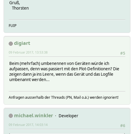
Gruß,
Thorsten
FUIP
digiart
09 Februar 2017, 13:53:38
#5
Beim (mehrfach) umbenennen von Geräten würde ich
aufpassen, denn was passiert mit den Plot-Definitionen? Die
zeigen dann ja ins Leere, wenn das Gerät und das Logfile
umbenannt werden...
Anfragen ausserhalb der Threads (PN, Mail o.ä.) werden ignoriert!
michael.winkler
Developer
09 Februar 2017, 14:03:14
#6