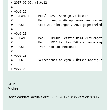
# 2017-09-09, v0.0.12
#
# v0.0.12
# - CHANGE: Modul "SVG" Anzeige verbessert
# Modul "reagingsGroup" Anzeigen von komplexen
# - BUG: Code Optimierungen / Anzeigegeschwindigkeit
#
# v0.0.11
# - CHANGE: Modul "IPCAM" letztes Bild wird angezeigt, 
# Modul "SVG" letztes SVG wird angezeigt, wenn be
# - BUG: Event Monitor Reconnect
#
# v0.0.10
# - BUG: Verzeichnis anlegen / Öffnen Konfiguratio
#
# v0.0.9
# - FEATURE:
Erweiterung Touchoberfläche (komplett Umb
#
# v0.0.8
Gruß
# - FEATURE:
FHEM Steuerung apptime
Michael
# Geräte Übersicht (Raum/Grupen....)
# Gerätebearbeitung (attr)
Downloaddatei aktualisiert: 09.09.2017 13:35 Version 0.0.12
#
Gerätesteuerung (Online)
# Touch Optionen (Konfiguration)
#