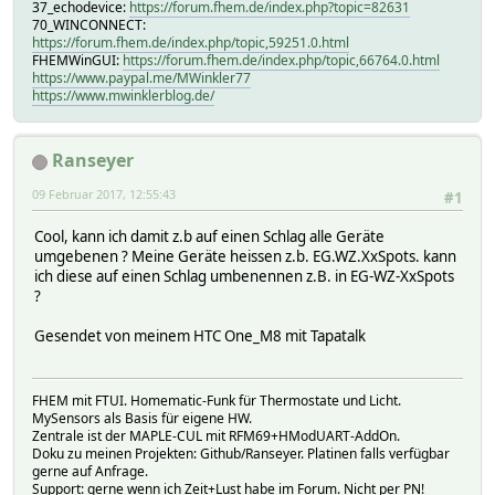
37_echodevice:
https://forum.fhem.de/index.php?topic=82631
# v0.0.7
70_WINCONNECT:
# - FEATURE:
Windows FHEM Server Event Monitor
https://forum.fhem.de/index.php/topic,59251.0.html
# Windows FHEM Server update check
FHEMWinGUI:
https://forum.fhem.de/index.php/topic,66764.0.html
# FHEM CSRFTOKEN
https://www.paypal.me/MWinkler77
#
https://www.mwinklerblog.de/
# v0.0.6
# - BUG: FHEM Windows Server div. Aufgaben
#
Ranseyer
# v0.0.5
# - FEATURE:
Touch Oberfläche
09 Februar 2017, 12:55:43
#1
# Mehrere FHEM Server verwalten
# FHEM Raum hinzufügen
Cool, kann ich damit z.b auf einen Schlag alle Geräte
# - BUG: Geräte aus Raum "unsorted" verschieben
umgebenen ? Meine Geräte heissen z.b. EG.WZ.XxSpots. kann
# Geräte ohne icon verschieben
ich diese auf einen Schlag umbenennen z.B. in EG-WZ-XxSpots
# Geräte ohne group verschieben
?
# Linuxskript ausführen
#
Gesendet von meinem HTC One_M8 mit Tapatalk
# v0.0.4
# - FEATURE:
Geräte kopieren (F8)
#
Bearbeiten DEF
FHEM mit FTUI. Homematic-Funk für Thermostate und Licht.
# - BUG: Erste Programmstart
MySensors als Basis für eigene HW.
#
Zentrale ist der MAPLE-CUL mit RFM69+HModUART-AddOn.
# v0.0.3
Doku zu meinen Projekten: Github/Ranseyer. Platinen falls verfügbar
gerne auf Anfrage.
# - FEATURE:
FHEM Steuerung (update check)
Support: gerne wenn ich Zeit+Lust habe im Forum. Nicht per PN!
#
Ansicht Event Monitor