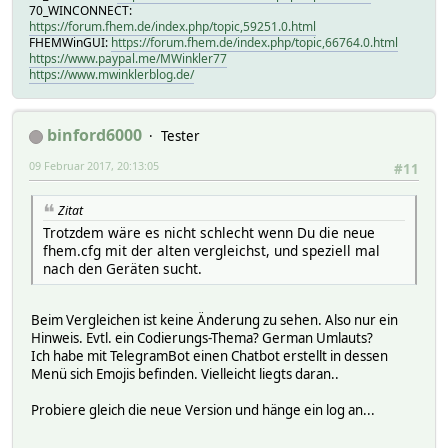
70_WINCONNECT:
https://forum.fhem.de/index.php/topic,59251.0.html
FHEMWinGUI:
https://forum.fhem.de/index.php/topic,66764.0.html
https://www.paypal.me/MWinkler77
https://www.mwinklerblog.de/
binford6000
Tester
09 Februar 2017, 20:13:05
#11
Zitat
Trotzdem wäre es nicht schlecht wenn Du die neue
fhem.cfg mit der alten vergleichst, und speziell mal
nach den Geräten sucht.
Beim Vergleichen ist keine Änderung zu sehen. Also nur ein
Hinweis. Evtl. ein Codierungs-Thema? German Umlauts?
Ich habe mit TelegramBot einen Chatbot erstellt in dessen
Menü sich Emojis befinden. Vielleicht liegts daran..
Probiere gleich die neue Version und hänge ein log an...