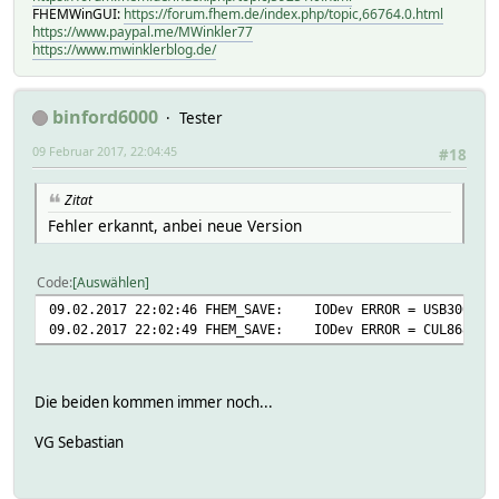
FHEMWinGUI:
https://forum.fhem.de/index.php/topic,66764.0.html
https://www.paypal.me/MWinkler77
https://www.mwinklerblog.de/
binford6000
Tester
09 Februar 2017, 22:04:45
#18
Zitat
Fehler erkannt, anbei neue Version
Code
Auswählen
09.02.2017 22:02:46 FHEM_SAVE: IODev ERROR = USB300
09.02.2017 22:02:49 FHEM_SAVE: IODev ERROR = CUL868
Die beiden kommen immer noch...
VG Sebastian