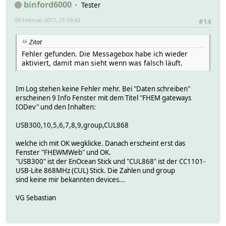
binford6000
Tester
09 Februar 2017, 21:10:43
#14
Zitat
Fehler gefunden. Die Messagebox habe ich wieder
aktiviert, damit man sieht wenn was falsch läuft.
Im Log stehen keine Fehler mehr. Bei "Daten schreiben"
erscheinen 9 Info Fenster mit dem Titel "FHEM gateways
IODev" und den Inhalten:
USB300,10,5,6,7,8,9,group,CUL868
welche ich mit OK wegklicke. Danach erscheint erst das
Fenster "FHEWMWeb" und OK.
"USB300" ist der EnOcean Stick und "CUL868" ist der CC1101-
USB-Lite 868MHz (CUL) Stick. Die Zahlen und group
sind keine mir bekannten devices...
VG Sebastian