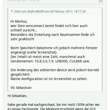
09 Februar 2017, 18:20:24
#9
Zitat von: binford6000 am 09 Februar 2017, 18:11:39
Hi Markus,
wer Dein winconnect kennt findet sich hier auch
schnell zurecht...
Besonders die Einteilung nach Raumnamen finde ich
sehr praktisch!
Beim Speichern bekomme ich jedoch mehrere Fenster
angezeigt (siehe Screenshot).
Der Inhalt ist meist eine Zahl, manchmal auch
Gerätenamen: 10,8,5,6,7,9, USB300, CUL868 usw.
Die Änderung des editierten device wird jedoch korrekt
gespeichert.
Meine Konfiguration ist im Screenshot zu sehen.
VG Sebastian
Hi Sebastian,
habe gerade mal nachgeschaut. bin mir noch 100% sicher wo
es genau herkommt. Die Meldung erscheint wenn die GUI