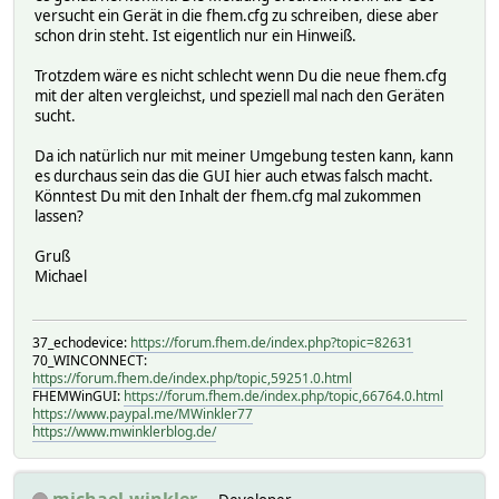
versucht ein Gerät in die fhem.cfg zu schreiben, diese aber
schon drin steht. Ist eigentlich nur ein Hinweiß.
Trotzdem wäre es nicht schlecht wenn Du die neue fhem.cfg
mit der alten vergleichst, und speziell mal nach den Geräten
sucht.
Da ich natürlich nur mit meiner Umgebung testen kann, kann
es durchaus sein das die GUI hier auch etwas falsch macht.
Könntest Du mit den Inhalt der fhem.cfg mal zukommen
lassen?
Gruß
Michael
37_echodevice:
https://forum.fhem.de/index.php?topic=82631
70_WINCONNECT:
https://forum.fhem.de/index.php/topic,59251.0.html
FHEMWinGUI:
https://forum.fhem.de/index.php/topic,66764.0.html
https://www.paypal.me/MWinkler77
https://www.mwinklerblog.de/
michael.winkler