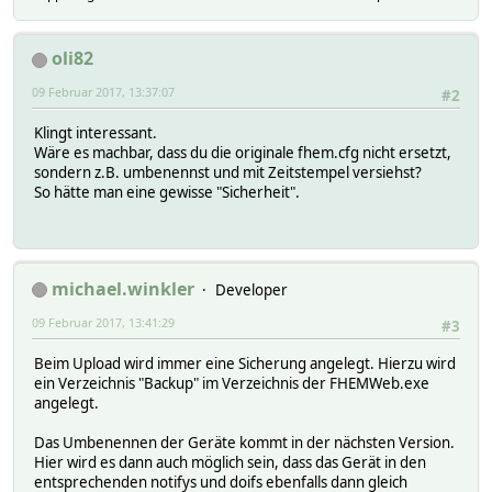
#
Ansicht FHEM LOG (tail -f)
#
Ausführen von eigenen Linuxskripten
oli82
#
Geräte löschen (Del)
#
09 Februar 2017, 13:37:07
#2
# v0.0.2
# - FEATURE:
Backup (komplettes FHEM Verzeichnis)
Klingt interessant.
#
Ansicht sortieren nach Raum,Modul,Gruppen
Wäre es machbar, dass du die originale fhem.cfg nicht ersetzt,
#
Auslesen der Gerätelog
sondern z.B. umbenennst und mit Zeitstempel versiehst?
#
Verschieben von Geräten per DragAndDrop R
So hätte man eine gewisse "Sicherheit".
#
# v0.0.1
# - FEATURE:
Anbindung FHEM SSL/HTTPS
#
fhem.cfg download/upload
#
Geräteberabeitung
michael.winkler
Developer
#
jsonlist2 Anzeige
#
Geräte Steuerung (set)
09 Februar 2017, 13:41:29
#3
#
FHEM Steuerung shutdown restart/rereadcfg
#
Beim Upload wird immer eine Sicherung angelegt. Hierzu wird
ein Verzeichnis "Backup" im Verzeichnis der FHEMWeb.exe
angelegt.
Das Umbenennen der Geräte kommt in der nächsten Version.
Hier wird es dann auch möglich sein, dass das Gerät in den
entsprechenden notifys und doifs ebenfalls dann gleich