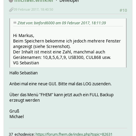
Developer
09 Februar 2017, 18:40:50
#10
Zitat von: binford6000 am 09 Februar 2017, 18:11:39
Hi Markus,
Beim Speichern bekomme ich jedoch mehrere Fenster
angezeigt (siehe Screenshot).
Der Inhalt ist meist eine Zahl, manchmal auch
Gerätenamen: 10,8,5,6,7,9, USB300, CUL868 usw.
VG Sebastian
Hallo Sebastian
Anbei mal eine neue GUI. Bitte mal das LOG zusenden.
Über das Menü "FHEM" kann jetzt auch ein FULL Backup
erzeugt werden
Gruß
Michael
37_echodevice:
https://forum.fhem.de/index.php?topic=82631