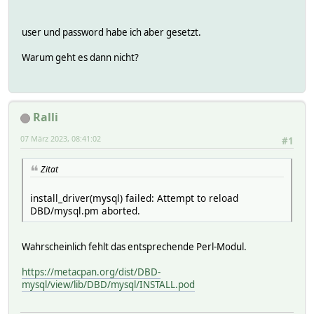
user und password habe ich aber gesetzt.
Warum geht es dann nicht?
Ralli
07 März 2023, 08:41:02
#1
Zitat
install_driver(mysql) failed: Attempt to reload
DBD/mysql.pm aborted.
Wahrscheinlich fehlt das entsprechende Perl-Modul.
https://metacpan.org/dist/DBD-
mysql/view/lib/DBD/mysql/INSTALL.pod