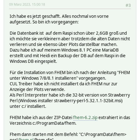
09 März 2023, 15:00:18
#3
Ich habe es jetzt geschafft. Alles nochmal von vorne
aufgesetzt. So bin ich vorgegangen:
Die Datenbank ist auf dem Raspi schon über 2,6GB groß und
ich möchte sie verkleinern aber trotzdem die alten Daten nicht
verlieren und sie ebenso über Plots darstellbar machen.
Dazu habe ich auf meinem Windows 8.1 PC eine MariaDB
erstellt und mit Heidi ein Backup der DB auf dem Raspi in die
Windows DB eingespielt.
Für die Installation von FHEM bin ich nach der Anleitung "FHEM
unter Windows 7/8/8.1 installieren" vorgegangen.
CUL Treiber habe ich nicht installiert da ich FHEM nur zur
Anzeige der Plots verwende.
Als Perl Interpreter habe ich die 32-bit version von Strawberry
Perl (Windows installer strawberry-perl-5.32.1.1-32bit.msi)
unter c:/ installiert.
FHEM habe ich aus der ZIP-Datei
fhem-6.2.zip
extrahiert in das
Verzeichnis c:/ProgramData/fhem.
Fhem dann starten mit dem Befehl: "C:\ProgramData\fhem>
perl
fhem.pl
fhem.cfg"