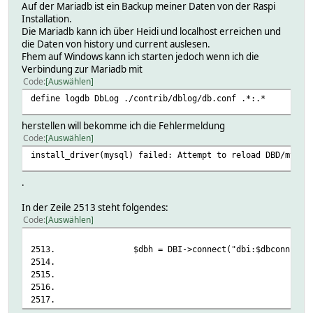
Auf der Mariadb ist ein Backup meiner Daten von der Raspi
Installation.
Die Mariadb kann ich über Heidi und localhost erreichen und
die Daten von history und current auslesen.
Fhem auf Windows kann ich starten jedoch wenn ich die
Verbindung zur Mariadb mit
Code
Auswählen
define logdb DbLog ./contrib/dblog/db.conf .*:.*
herstellen will bekomme ich die Fehlermeldung
Code
Auswählen
install_driver(mysql) failed: Attempt to reload DBD/mysql
.
In der Zeile 2513 steht folgendes:
Code
Auswählen
2513.
$dbh = DBI->connect("dbi:$dbconn", $dbuser
2514.
RaiseErro
2515.
ShowErrorSta
2516.
AutoInactive
2517.