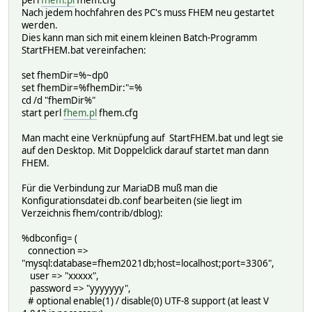
Nach jedem hochfahren des PC's muss FHEM neu gestartet
werden.
Dies kann man sich mit einem kleinen Batch-Programm
StartFHEM.bat vereinfachen:
set fhemDir=%~dp0
set fhemDir=%fhemDir:"=%
cd /d "fhemDir%"
start perl
fhem.pl
fhem.cfg
Man macht eine Verknüpfung auf StartFHEM.bat und legt sie
auf den Desktop. Mit Doppelclick darauf startet man dann
FHEM.
Für die Verbindung zur MariaDB muß man die
Konfigurationsdatei db.conf bearbeiten (sie liegt im
Verzeichnis fhem/contrib/dblog):
%dbconfig= (
connection =>
"mysql:database=fhem2021db;host=localhost;port=3306",
user => "xxxxx",
password => "yyyyyyy",
# optional enable(1) / disable(0) UTF-8 support (at least V