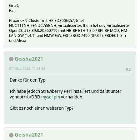
Gruß,
Ralli
Proxmox 9 Cluster mit HP ED800G2i7, Intel
NUC11TNHi7+NUC7i5BNH, virtualisiertes fhem 6.4 dev, virtualisierte
OpenCCU (3.89.8.20260719) mit HB-RF-ETH 1.3.0 / RPI-RF-MOD, HM-
LAN-GW (1.4.1) und HMW-GW, FRITZBOX 7490 (07.62), FBDECT, Siri
und Alexa
Geisha2021
07 März 2023, 11:21:53
#2
Danke für den Typ.
Ich habe jedoch Strawberry Perl installiert und da ist unter
vendor\lib\DBD
mysql.pm
vorhanden.
Gibt es noch einen weiteren Typ?
Geisha2021