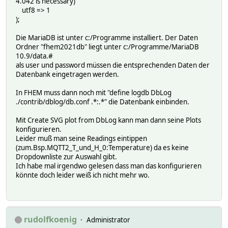
4.042 is necessary)
utf8 => 1
);
Die MariaDB ist unter c:/Programme installiert. Der Daten
Ordner "fhem2021db" liegt unter c:/Programme/MariaDB
10.9/data.#
als user und password müssen die entsprechenden Daten der
Datenbank eingetragen werden.
In FHEM muss dann noch mit "define logdb DbLog
./contrib/dblog/db.conf .*:.*" die Datenbank einbinden.
Mit Create SVG plot from DbLog kann man dann seine Plots
konfigurieren.
Leider muß man seine Readings eintippen
(zum.Bsp.MQTT2_T_und_H_0:Temperature) da es keine
Dropdownliste zur Auswahl gibt.
Ich habe mal irgendwo gelesen dass man das konfigurieren
könnte doch leider weiß ich nicht mehr wo.
rudolfkoenig
Administrator