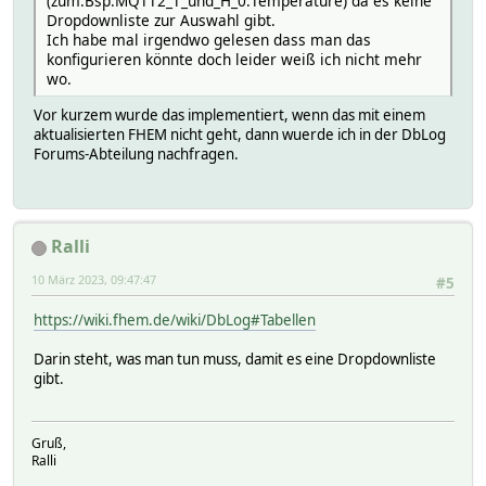
(zum.Bsp.MQTT2_T_und_H_0:Temperature) da es keine
Dropdownliste zur Auswahl gibt.
Ich habe mal irgendwo gelesen dass man das
konfigurieren könnte doch leider weiß ich nicht mehr
wo.
Vor kurzem wurde das implementiert, wenn das mit einem
aktualisierten FHEM nicht geht, dann wuerde ich in der DbLog
Forums-Abteilung nachfragen.
Ralli
10 März 2023, 09:47:47
#5
https://wiki.fhem.de/wiki/DbLog#Tabellen
Darin steht, was man tun muss, damit es eine Dropdownliste
gibt.
Gruß,
Ralli