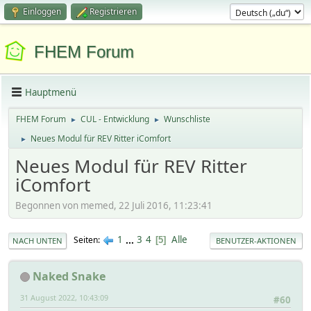
Einloggen
Registrieren
FHEM Forum
Hauptmenü
FHEM Forum
CUL - Entwicklung
Wunschliste
►
►
Neues Modul für REV Ritter iComfort
►
Neues Modul für REV Ritter
iComfort
Begonnen von memed, 22 Juli 2016, 11:23:41
1
...
3
4
Alle
Seiten
5
NACH UNTEN
BENUTZER-AKTIONEN
Naked Snake
31 August 2022, 10:43:09
#60