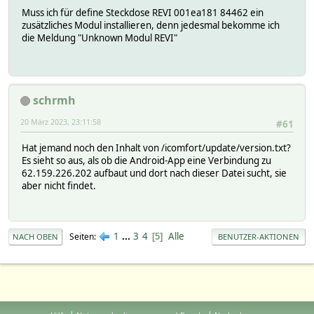
Muss ich für define Steckdose REVI 001ea181 84462 ein
zusätzliches Modul installieren, denn jedesmal bekomme ich
die Meldung "Unknown Modul REVI"
schrmh
20 März 2023, 23:11:58
#61
Hat jemand noch den Inhalt von /icomfort/update/version.txt?
Es sieht so aus, als ob die Android-App eine Verbindung zu
62.159.226.202 aufbaut und dort nach dieser Datei sucht, sie
aber nicht findet.
1
...
3
4
Alle
Seiten
5
NACH OBEN
BENUTZER-AKTIONEN