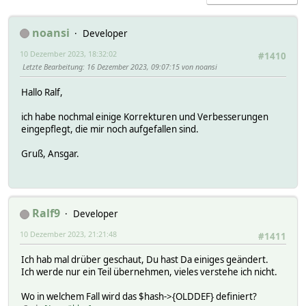
noansi
Developer
10 Dezember 2023, 18:32:02
#1410
Letzte Bearbeitung
: 16 Dezember 2023, 09:07:15 von noansi
Hallo Ralf,
ich habe nochmal einige Korrekturen und Verbesserungen
eingepflegt, die mir noch aufgefallen sind.
Gruß, Ansgar.
Ralf9
Developer
10 Dezember 2023, 21:21:48
#1411
Ich hab mal drüber geschaut, Du hast Da einiges geändert.
Ich werde nur ein Teil übernehmen, vieles verstehe ich nicht.
Wo in welchem Fall wird das $hash->{OLDDEF} definiert?