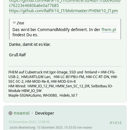
https://github.com/Ralf9/10_IT/commit/a1b24db77cddc4c00b
c76223e4680ba6e0a77b85
https://github.com/Ralf9/10_IT/blob/master/FHEM/10_IT.pm
Zitat
Das wird bei CommandModify definiert. In der
fhem.pl
findest Du es.
Danke, damit ist es klar.
Gruß Ralf
FHEM auf Cubietruck mit Igor-Image, SSD und hmland + HM-CFG-
USB-2, HMUARTLGW Lan, HM-LC-Bl1PBU-FM, HM-CC-RT-DN, HM-
SEC-SC-2, HM-MOD-Re-8, HM-MOD-Em-8
HM-Wired: HMW_IO_12_FM, HMW_Sen_SC_12_DR, Selbstbau IO-
Module HBW_IO_SW
Maple-SIGNALduino, WH3080, Hideki, Id 7
noansi
Developer
13 Dezember 2023, 12:08:50
#1414
Letzte Bearbeitung
: 13 Dezember 2023, 15:53:03 von noansi