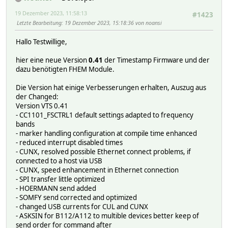
19 Dezember 2023, 11:58:13
#1423
Letzte Bearbeitung
: 19 Dezember 2023, 15:18:36 von noansi
Hallo Testwillige,
hier eine neue Version
0.41
der Timestamp Firmware und der
dazu benötigten FHEM Module.
Die Version hat einige Verbesserungen erhalten, Auszug aus
der Changed:
Version VTS 0.41
- CC1101_FSCTRL1 default settings adapted to frequency
bands
- marker handling configuration at compile time enhanced
- reduced interrupt disabled times
- CUNX, resolved possible Ethernet connect problems, if
connected to a host via USB
- CUNX, speed enhancement in Ethernet connection
- SPI transfer little optimized
- HOERMANN send added
- SOMFY send corrected and optimized
- changed USB currents for CUL and CUNX
- ASKSIN for B112/A112 to multible devices better keep of
send order for command after