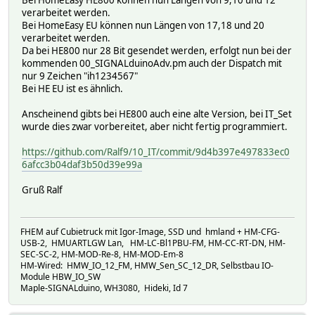
Bei HomeEasy HE800 können nun Längen von 9,10 und 12
verarbeitet werden.
Bei HomeEasy EU können nun Längen von 17,18 und 20
verarbeitet werden.
Da bei HE800 nur 28 Bit gesendet werden, erfolgt nun bei der
kommenden 00_SIGNALduinoAdv.pm auch der Dispatch mit
nur 9 Zeichen "ih1234567"
Bei HE EU ist es ähnlich.
Anscheinend gibts bei HE800 auch eine alte Version, bei IT_Set
wurde dies zwar vorbereitet, aber nicht fertig programmiert.
https://github.com/Ralf9/10_IT/commit/9d4b397e497833ec0
6afcc3b04daf3b50d39e99a
Gruß Ralf
FHEM auf Cubietruck mit Igor-Image, SSD und hmland + HM-CFG-
USB-2, HMUARTLGW Lan, HM-LC-Bl1PBU-FM, HM-CC-RT-DN, HM-
SEC-SC-2, HM-MOD-Re-8, HM-MOD-Em-8
HM-Wired: HMW_IO_12_FM, HMW_Sen_SC_12_DR, Selbstbau IO-
Module HBW_IO_SW
Maple-SIGNALduino, WH3080, Hideki, Id 7