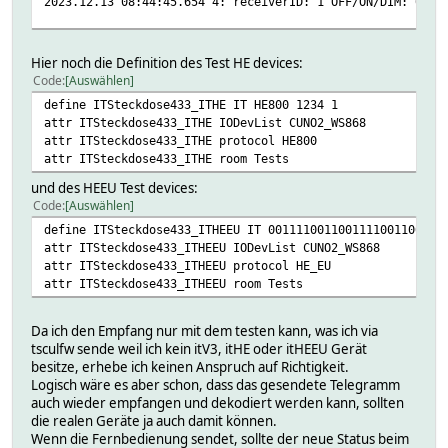
2023.12.13 08:44:45.654 4: receiverID: 1 OFF/ON/DIM: 0 Ro
Version Ralf9 HEEU
2023.12.13 08:15:38.349 4: TSCUL_Parse: PIG_WS433 ih3CCF3
Hier noch die Definition des Test HE devices:
2023.12.13 08:15:38.452 3: PIG_WS433 IT: message "ih3ccf3
Code
Auswählen
2023.12.13 08:15:38.475 4: TSCUL_Parse: CUNO2_WS868 ise00
define ITSteckdose433_ITHE IT HE800 1234 1
2023.12.13 08:15:39.899 4: TSCUL_Parse: PIG_WS433 ih3CCF3
attr ITSteckdose433_ITHE IODevList CUNO2_WS868
2023.12.13 08:15:40.001 3: PIG_WS433 IT: message "ih3ccf3
attr ITSteckdose433_ITHE protocol HE800
2023.12.13 08:15:40.024 4: TSCUL_Parse: CUNO2_WS868 ise00
attr ITSteckdose433_ITHE room Tests
Version noansi HEEU
2023.12.13 08:44:48.272 4: TSCUL_Parse: PIG_WS433 ih3CCF3
und des HEEU Test devices:
2023.12.13 08:44:48.413 4: TSCUL_Parse: CUNO2_WS868 ise00
Code
Auswählen
2023.12.13 08:44:48.417 4: PIG_WS433 IT: msgcode "0011110
define ITSteckdose433_ITHEEU IT 0011110011001111001100111
2023.12.13 08:44:49.539 4: TSCUL_Parse: PIG_WS433 ih3CCF3
attr ITSteckdose433_ITHEEU IODevList CUNO2_WS868
2023.12.13 08:44:49.642 4: PIG_WS433 IT: msgcode "0011110
attr ITSteckdose433_ITHEEU protocol HE_EU
2023.12.13 08:44:49.682 4: TSCUL_Parse: CUNO2_WS868 ise00
attr ITSteckdose433_ITHEEU room Tests
Da ich den Empfang nur mit dem testen kann, was ich via
tsculfw sende weil ich kein itV3, itHE oder itHEEU Gerät
besitze, erhebe ich keinen Anspruch auf Richtigkeit.
Logisch wäre es aber schon, dass das gesendete Telegramm
auch wieder empfangen und dekodiert werden kann, sollten
die realen Geräte ja auch damit können.
Wenn die Fernbedienung sendet, sollte der neue Status beim