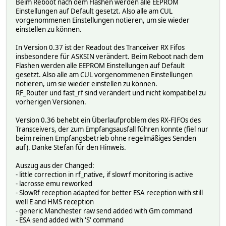
Beim Reboot nach dem Flashen werden alle EEPROM
Einstellungen auf Default gesetzt. Also alle am CUL
vorgenommenen Einstellungen notieren, um sie wieder
einstellen zu können.
In Version 0.37 ist der Readout des Tranceiver RX Fifos
insbesondere für ASKSIN verändert. Beim Reboot nach dem
Flashen werden alle EEPROM Einstellungen auf Default
gesetzt. Also alle am CUL vorgenommenen Einstellungen
notieren, um sie wieder einstellen zu können.
RF_Router und fast_rf sind verändert und nicht kompatibel zu
vorherigen Versionen.
Version 0.36 behebt ein Überlaufproblem des RX-FIFOs des
Transceivers, der zum Empfangsausfall führen konnte (fiel nur
beim reinen Empfangsbetrieb ohne regelmäßiges Senden
auf). Danke Stefan für den Hinweis.
Auszug aus der Changed:
- little correction in rf_native, if slowrf monitoring is active
- lacrosse emu reworked
- SlowRf reception adapted for better ESA reception with still
well E and HMS reception
- generic Manchester raw send added with Gm command
- ESA send added with 'S' command