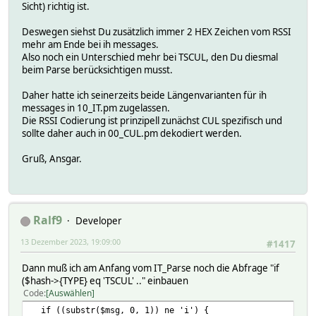
Sicht) richtig ist.
Deswegen siehst Du zusätzlich immer 2 HEX Zeichen vom RSSI
mehr am Ende bei ih messages.
Also noch ein Unterschied mehr bei TSCUL, den Du diesmal
beim Parse berücksichtigen musst.
Daher hatte ich seinerzeits beide Längenvarianten für ih
messages in 10_IT.pm zugelassen.
Die RSSI Codierung ist prinzipell zunächst CUL spezifisch und
sollte daher auch in 00_CUL.pm dekodiert werden.
Gruß, Ansgar.
Ralf9
Developer
13 Dezember 2023, 19:09:00
#1417
Dann muß ich am Anfang vom IT_Parse noch die Abfrage "if
($hash->{TYPE} eq 'TSCUL' .." einbauen
Code
Auswählen
if ((substr($msg, 0, 1)) ne 'i') {