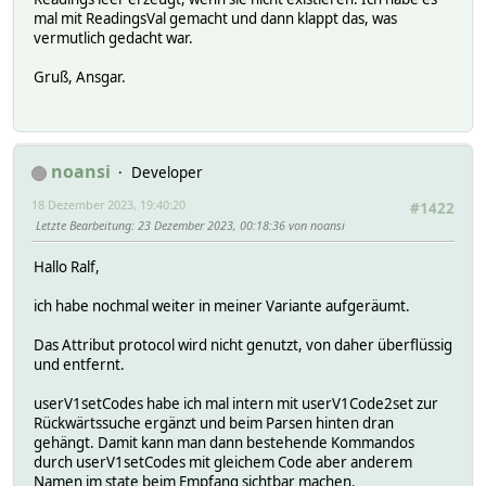
mal mit ReadingsVal gemacht und dann klappt das, was
vermutlich gedacht war.
Gruß, Ansgar.
noansi
Developer
18 Dezember 2023, 19:40:20
#1422
Letzte Bearbeitung
: 23 Dezember 2023, 00:18:36 von noansi
Hallo Ralf,
ich habe nochmal weiter in meiner Variante aufgeräumt.
Das Attribut protocol wird nicht genutzt, von daher überflüssig
und entfernt.
userV1setCodes habe ich mal intern mit userV1Code2set zur
Rückwärtssuche ergänzt und beim Parsen hinten dran
gehängt. Damit kann man dann bestehende Kommandos
durch userV1setCodes mit gleichem Code aber anderem
Namen im state beim Empfang sichtbar machen.