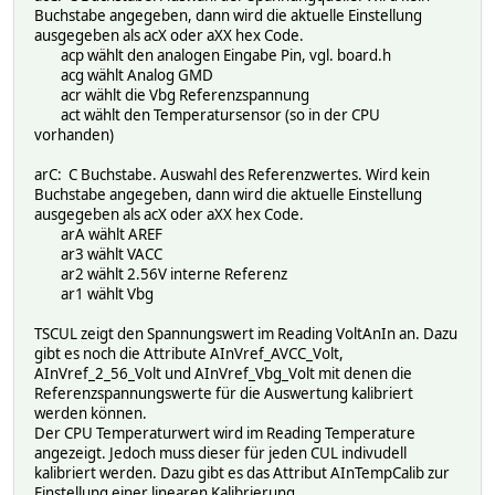
Buchstabe angegeben, dann wird die aktuelle Einstellung
ausgegeben als acX oder aXX hex Code.
acp wählt den analogen Eingabe Pin, vgl. board.h
acg wählt Analog GMD
acr wählt die Vbg Referenzspannung
act wählt den Temperatursensor (so in der CPU
vorhanden)
arC: C Buchstabe. Auswahl des Referenzwertes. Wird kein
Buchstabe angegeben, dann wird die aktuelle Einstellung
ausgegeben als acX oder aXX hex Code.
arA wählt AREF
ar3 wählt VACC
ar2 wählt 2.56V interne Referenz
ar1 wählt Vbg
TSCUL zeigt den Spannungswert im Reading VoltAnIn an. Dazu
gibt es noch die Attribute AInVref_AVCC_Volt,
AInVref_2_56_Volt und AInVref_Vbg_Volt mit denen die
Referenzspannungswerte für die Auswertung kalibriert
werden können.
Der CPU Temperaturwert wird im Reading Temperature
angezeigt. Jedoch muss dieser für jeden CUL indivudell
kalibriert werden. Dazu gibt es das Attribut AInTempCalib zur
Einstellung einer linearen Kalibrierung.