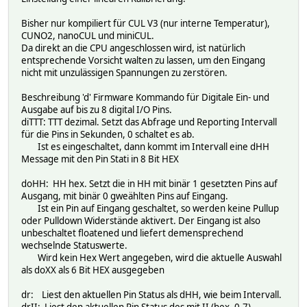
Bisher nur kompiliert für CUL V3 (nur interne Temperatur),
CUNO2, nanoCUL und miniCUL.
Da direkt an die CPU angeschlossen wird, ist natürlich
entsprechende Vorsicht walten zu lassen, um den Eingang
nicht mit unzulässigen Spannungen zu zerstören.
Beschreibung 'd' Firmware Kommando für Digitale Ein- und
Ausgabe auf bis zu 8 digital I/O Pins.
diTTT: TTT dezimal. Setzt das Abfrage und Reporting Intervall
für die Pins in Sekunden, 0 schaltet es ab.
Ist es eingeschaltet, dann kommt im Intervall eine dHH
Message mit den Pin Stati in 8 Bit HEX
doHH: HH hex. Setzt die in HH mit binär 1 gesetzten Pins auf
Ausgang, mit binär 0 gweählten Pins auf Eingang.
Ist ein Pin auf Eingang geschaltet, so werden keine Pullup
oder Pulldown Widerstände aktivert. Der Eingang ist also
unbeschaltet floatened und liefert demensprechend
wechselnde Statuswerte.
Wird kein Hex Wert angegeben, wird die aktuelle Auswahl
als doXX als 6 Bit HEX ausgegeben
dr: Liest den aktuellen Pin Status als dHH, wie beim Intervall.