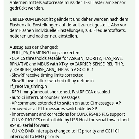
Anlernen mittels autocreate muss der TEST Taster am Sensor
gedrückt werden.
Das EEPROM Layout ist geändert und daher werden nach dem
Flashen alle Einstellungen auf default zurück gestellt. Also vor
dem Flashen individuelle Einstellungen, z.B. Frequenzoffsets,
notieren und nacher neu einstellen.
Auszug aus der Changed:
- FULL_PA_RAMPING bugs corrected
- CCA CS thresholds setable for ASKSIN, MORITZ, HAS_RWE,
RFNATIVE and MBUS with XTxy, x=CARRIER_SENSE_REL_THR,
y=CARRIER_SENSE_ABS_THR as in AGCCTRL1
- SlowRf receive timing limits corrected
- SlowRf lower filter switched off by define in
rf_receive_timing.h
- RFR timing/timeout shortened, FastRF CCA disabled
- auto Ci interrupt counter messages
- XP command extended to switch on auto Ci messages, AP
removed as all PLL messages switchable by XP
- improvement and corrections for CUNX RS485 PIG support
- CUNX: PIG RTS controllable by USB Host for serial foward and
RS485 serial forward
- CUNX: DMX interupts changed to HI priority and CC1101
interrupts to MED priority