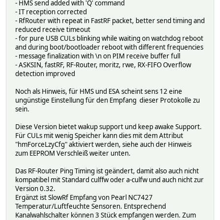
- HMS send added with 'Q' command
- IT reception corrected
- RfRouter with repeat in FastRF packet, better send timing and
reduced receive timeout
- for pure USB CULs blinking while waiting on watchdog reboot
and during boot/bootloader reboot with different frequencies
- message finalization with \n on PIM receive buffer full
- ASKSIN, fastRF, RF-Router, moritz, rwe, RX-FIFO Overflow
detection improved
Noch als Hinweis, für HMS und ESA scheint sens 12 eine
ungünstige Einstellung für den Empfang dieser Protokolle zu
sein.
Diese Version bietet wakup support und keep awake Support.
Für CULs mit wenig Speicher kann dies mit dem Attribut
"hmForceLzyCfg" aktiviert werden, siehe auch der Hinweis
zum EEPROM Verschleiß weiter unten.
Das RF-Router Ping Timing ist geändert, damit also auch nicht
kompatibel mit Standard culffw oder a-culfw und auch nicht zur
Version 0.32.
Ergänzt ist SlowRf Empfang von Pearl NC7427
Temperatur/Luftfeuchte Sensoren. Entsprechend
Kanalwahlschalter können 3 Stück empfangen werden. Zum