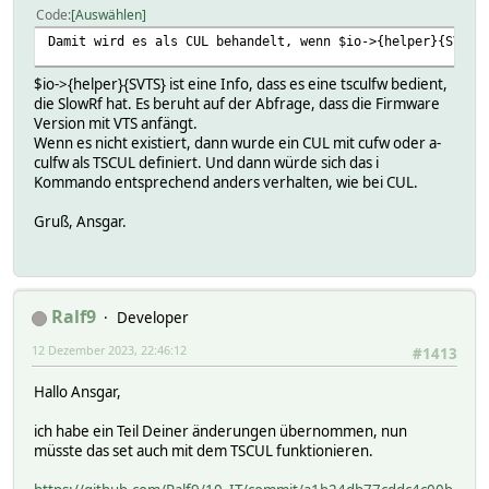
Code
Auswählen
Damit wird es als CUL behandelt, wenn $io->{helper}{SVTS}
$io->{helper}{SVTS} ist eine Info, dass es eine tsculfw bedient,
die SlowRf hat. Es beruht auf der Abfrage, dass die Firmware
Version mit VTS anfängt.
Wenn es nicht existiert, dann wurde ein CUL mit cufw oder a-
culfw als TSCUL definiert. Und dann würde sich das i
Kommando entsprechend anders verhalten, wie bei CUL.
Gruß, Ansgar.
Ralf9
Developer
12 Dezember 2023, 22:46:12
#1413
Hallo Ansgar,
ich habe ein Teil Deiner änderungen übernommen, nun
müsste das set auch mit dem TSCUL funktionieren.