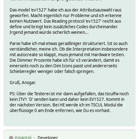
Das model 'ev1527' habe ich aus der Attributsauswahl raus
geworfen. Macht eigentlich nur Probleme und ich erkenne
keinen Nutzwert. Das Reading protocol 'ev1527' reicht aus
define und bringt kein zusätzliches Codes durcheinander.
Irgend jemand würde sicherlich weinen...
Parse habe ich mal etwas geradliniger strukturiert. Ist so auch
verständlicher, meine ich. Ob die Interpretation insbesondere
mit autocreate so klappt, muss jemand mit Hardware testen.
Die Dimmer Prozente habe ich für v3 verändert, damit es
einerseits noch zu den Dim Icons passt und andererseits
Schieberegler weniger oder falsch springen.
Gruß, Ansgar.
PS: Über die Testerei ist mir dann aufgefallen, das tsculfw noch
kein ITV1 'D' senden kann und daher kein EV1527. Kommt in
der nächsten Version. Bei HE werde ich im TSCUL Modul die
überflüssige 0 am Ende enfernen, wie Du es vorhast.
noansi
Developer