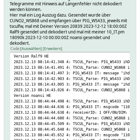
Telegramme mit Hinweis auf Längenfehler nicht dekodiert
werden können.
Hier mal ein Log Auszug dazu. Gesendet wurde über
CUNO2_WS868 und empfangen über PIG_WS433, jeweils mit
tsculfw, mal mit Deiner Version 20839 2023-12-12 18:00:00Z
Ralf9 gesendet und dekodiert und mal mit meiner 10_IT.pm
18090k 2023-12-10 00:00:00Z noansi gesendet und
dekodiert.
Code
Auswählen
Erweitern
Version Ralf9 HE
2023.12.13 08:14:41.348 4: TSCUL_Parse: PIG_WS433 ihD9D0E
2023.12.13 08:14:41.491 4: TSCUL_Parse: CUNO2_WS868 ish11
2023.12.13 08:14:41.497 3: PIG_WS433 IT: message "ihd9d0e
2023.12.13 08:14:42.903 4: TSCUL_Parse: PIG_WS433 ihD9C11
2023.12.13 08:14:43.005 3: PIG_WS433 IT: message "ihd9c11
2023.12.13 08:14:43.026 4: TSCUL_Parse: CUNO2_WS868 ish11
Version noansi HE
2023.12.13 08:44:44.498 4: TSCUL_Parse: PIG_WS433 ihD9D0E
2023.12.13 08:44:44.636 4: PIG_WS433 IT: msgcode "1101100
2023.12.13 08:44:44.638 4: receiverID: 1 OFF/ON/DIM: 1 Ro
2023.12.13 08:44:44.680 4: TSCUL_Parse: CUNO2_WS868 ish11
2023.12.13 08:44:45.509 4: TSCUL_Parse: PIG_WS433 ihD9C11
2023.12.13 08:44:45.648 4: TSCUL_Parse: CUNO2_WS868 ish11
2023.12.13 08:44:45.652 4: PIG_WS433 IT: msgcode "1101100