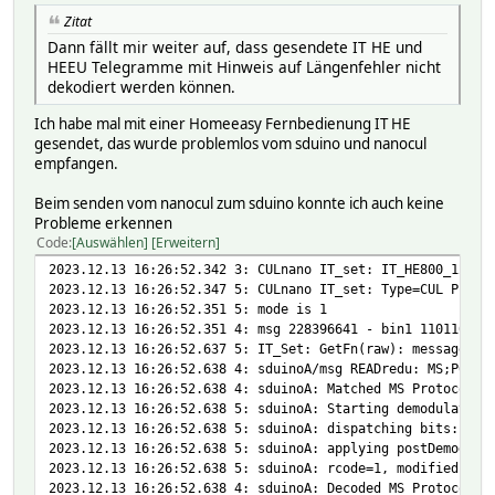
Zitat
Dann fällt mir weiter auf, dass gesendete IT HE und
HEEU Telegramme mit Hinweis auf Längenfehler nicht
dekodiert werden können.
Ich habe mal mit einer Homeeasy Fernbedienung IT HE
gesendet, das wurde problemlos vom sduino und nanocul
empfangen.
Beim senden vom nanocul zum sduino konnte ich auch keine
Probleme erkennen
Code
Auswählen
Erweitern
2023.12.13 16:26:52.342 3: CULnano IT_set: IT_HE800_1234_
2023.12.13 16:26:52.347 5: CULnano IT_set: Type=CUL Proto
2023.12.13 16:26:52.351 5: mode is 1
2023.12.13 16:26:52.351 4: msg 228396641 - bin1 110110011
2023.12.13 16:26:52.637 5: IT_Set: GetFn(raw): message =
2023.12.13 16:26:52.638 4: sduinoA/msg READredu: MS;P0=-1
2023.12.13 16:26:52.638 4: sduinoA: Matched MS Protocol i
2023.12.13 16:26:52.638 5: sduinoA: Starting demodulation
2023.12.13 16:26:52.638 5: sduinoA: dispatching bits: 1 1
2023.12.13 16:26:52.638 5: sduinoA: applying postDemodula
2023.12.13 16:26:52.638 5: sduinoA: rcode=1, modified aft
2023.12.13 16:26:52.638 4: sduinoA: Decoded MS Protocol i