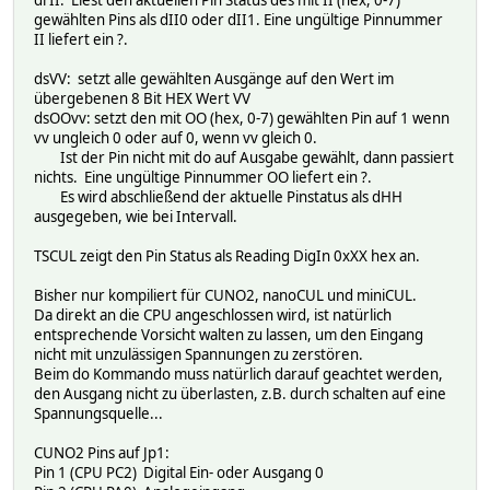
drII: Liest den aktuellen Pin Status des mit II (hex, 0-7)
gewählten Pins als dII0 oder dII1. Eine ungültige Pinnummer
II liefert ein ?.
dsVV: setzt alle gewählten Ausgänge auf den Wert im
übergebenen 8 Bit HEX Wert VV
dsOOvv: setzt den mit OO (hex, 0-7) gewählten Pin auf 1 wenn
vv ungleich 0 oder auf 0, wenn vv gleich 0.
Ist der Pin nicht mit do auf Ausgabe gewählt, dann passiert
nichts. Eine ungültige Pinnummer OO liefert ein ?.
Es wird abschließend der aktuelle Pinstatus als dHH
ausgegeben, wie bei Intervall.
TSCUL zeigt den Pin Status als Reading DigIn 0xXX hex an.
Bisher nur kompiliert für CUNO2, nanoCUL und miniCUL.
Da direkt an die CPU angeschlossen wird, ist natürlich
entsprechende Vorsicht walten zu lassen, um den Eingang
nicht mit unzulässigen Spannungen zu zerstören.
Beim do Kommando muss natürlich darauf geachtet werden,
den Ausgang nicht zu überlasten, z.B. durch schalten auf eine
Spannungsquelle...
CUNO2 Pins auf Jp1:
Pin 1 (CPU PC2) Digital Ein- oder Ausgang 0