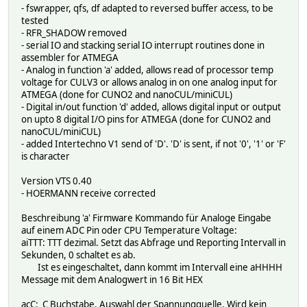
- fswrapper, qfs, df adapted to reversed buffer access, to be
tested
- RFR_SHADOW removed
- serial IO and stacking serial IO interrupt routines done in
assembler for ATMEGA
- Analog in function 'a' added, allows read of processor temp
voltage for CULV3 or allows analog in on one analog input for
ATMEGA (done for CUNO2 and nanoCUL/miniCUL)
- Digital in/out function 'd' added, allows digital input or output
on upto 8 digital I/O pins for ATMEGA (done for CUNO2 and
nanoCUL/miniCUL)
- added Intertechno V1 send of 'D'. 'D' is sent, if not '0', '1' or 'F'
is character
Version VTS 0.40
- HOERMANN receive corrected
Beschreibung 'a' Firmware Kommando für Analoge Eingabe
auf einem ADC Pin oder CPU Temperature Voltage:
aiTTT: TTT dezimal. Setzt das Abfrage und Reporting Intervall in
Sekunden, 0 schaltet es ab.
Ist es eingeschaltet, dann kommt im Intervall eine aHHHH
Message mit dem Analogwert in 16 Bit HEX
acC: C Buchstabe. Auswahl der Spannungquelle. Wird kein