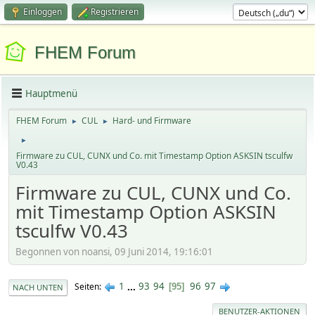
Einloggen
Registrieren
FHEM Forum
Hauptmenü
FHEM Forum
CUL
Hard- und Firmware
►
►
►
Firmware zu CUL, CUNX und Co. mit Timestamp Option ASKSIN tsculfw
V0.43
Firmware zu CUL, CUNX und Co.
mit Timestamp Option ASKSIN
tsculfw V0.43
Begonnen von noansi, 09 Juni 2014, 19:16:01
1
...
93
94
96
97
Seiten
95
NACH UNTEN
BENUTZER-AKTIONEN