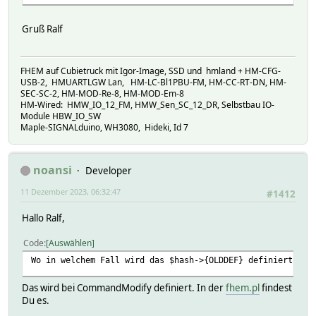
Gruß Ralf
FHEM auf Cubietruck mit Igor-Image, SSD und hmland + HM-CFG-
USB-2, HMUARTLGW Lan, HM-LC-Bl1PBU-FM, HM-CC-RT-DN, HM-
SEC-SC-2, HM-MOD-Re-8, HM-MOD-Em-8
HM-Wired: HMW_IO_12_FM, HMW_Sen_SC_12_DR, Selbstbau IO-
Module HBW_IO_SW
Maple-SIGNALduino, WH3080, Hideki, Id 7
noansi
Developer
11 Dezember 2023, 06:32:47
#1412
Hallo Ralf,
Code
Auswählen
Wo in welchem Fall wird das $hash->{OLDDEF} definiert?
Das wird bei CommandModify definiert. In der
fhem.pl
findest
Du es.