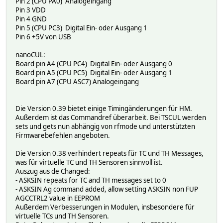
Pin 2 (CPU PA0) Analogeingang
Pin 3 VDD
Pin 4 GND
Pin 5 (CPU PC3) Digital Ein- oder Ausgang 1
Pin 6 +5V von USB
nanoCUL:
Board pin A4 (CPU PC4) Digital Ein- oder Ausgang 0
Board pin A5 (CPU PC5) Digital Ein- oder Ausgang 1
Board pin A7 (CPU ASC7) Analogeingang
Die Version 0.39 bietet einige Timingänderungen für HM.
Außerdem ist das Commandref überarbeit. Bei TSCUL werden
sets und gets nun abhängig von rfmode und unterstützten
Firmwarebefehlen angeboten.
Die Version 0.38 verhindert repeats für TC und TH Messages,
was für virtuelle TC und TH Sensoren sinnvoll ist.
Auszug aus de Changed:
- ASKSIN repeats for TC and TH messages set to 0
- ASKSIN Ag command added, allow setting ASKSIN non FUP
AGCCTRL2 value in EEPROM
Außerdem Verbesserungen in Modulen, insbesondere für
virtuelle TCs und TH Sensoren.