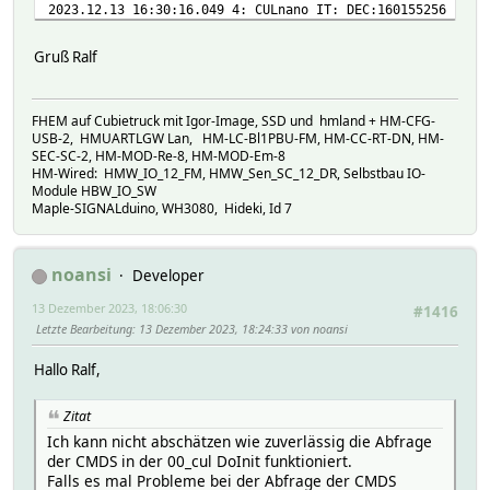
2023.12.13 16:30:16.049 4: CULnano IT: DEC:160155256
2023.12.13 16:30:16.049 4: CULnano IT: mn: 8 7 6 12 11 8 
2023.12.13 16:30:16.049 4: CULnano IT: mn: 1 6 2 13 4 0 0
Gruß Ralf
2023.12.13 16:30:16.049 4: receiverID : 1
2023.12.13 16:30:16.049 4: OFF/ON/DIM : 1
2023.12.13 16:30:16.049 4: Rolling-Code : 1
FHEM auf Cubietruck mit Igor-Image, SSD und hmland + HM-CFG-
2023.12.13 16:30:16.049 4: Transmitter-ID: 1234
USB-2, HMUARTLGW Lan, HM-LC-Bl1PBU-FM, HM-CC-RT-DN, HM-
2023.12.13 16:30:16.049 3: CULnano IT: IT_HE800_1234_1 on
SEC-SC-2, HM-MOD-Re-8, HM-MOD-Em-8
2023-12-13 16:30:16.052 IT IT_HE800_1234_1 on
HM-Wired: HMW_IO_12_FM, HMW_Sen_SC_12_DR, Selbstbau IO-
Module HBW_IO_SW
Maple-SIGNALduino, WH3080, Hideki, Id 7
noansi
Developer
13 Dezember 2023, 18:06:30
#1416
Letzte Bearbeitung
: 13 Dezember 2023, 18:24:33 von noansi
Hallo Ralf,
Zitat
Ich kann nicht abschätzen wie zuverlässig die Abfrage
der CMDS in der 00_cul DoInit funktioniert.
Falls es mal Probleme bei der Abfrage der CMDS