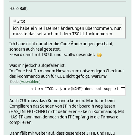
Hallo Ralf,
Zitat
ich habe ein Teil Deiner änderungen übernommen, nun
müsste das set auch mit dem TSCUL funktionieren.
Ich habe nicht nur über die Code Änderungen geschaut,
sondern auch real getestet.
Es wird damit mit TSCUL und tsculfw gesendet.
Was mir jedoch aufgefallen ist.
Im Code bist Du meinem Hinweis zum notwendigen Check auf
das i-Kommando auch für CUL nicht gefolgt. Warum?
Code
Auswählen
return "IODev $io->{NAME} does not support IT" if
Auch CUL muss das i Kommando kennen. Man kann beim
Compilieren das Senden von IT in der board.h weg lassen
(HAS_INTERTECHNO nicht definieren -> kein i Kommando). Mit
HAS_IT kann man dennoch den IT Empfang in die Firmware
compilieren.
Dann fällt mir weiter auf, dass gesendete IT HE und HEEU