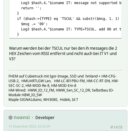
Log3 $hash,4,"$ioname IT: message not supported by IT 
return '';
}
if ($hash->{TYPE} eq 'TSCUL' && substr($msg, 1, 1) eq '
$msg .= '00';
Log3 $hash,4,"$ioname IT: TYPE=TSCUL, add 00 at then 
}
Warum werden bei der TSCUL nur bei den ih messages die 2
HEX Zeichen vom RSSI entfernt und nicht auch bei IT V1 und
V3?
FHEM auf Cubietruck mit Igor-Image, SSD und hmland + HM-CFG-
USB-2, HMUARTLGW Lan, HM-LC-Bl1PBU-FM, HM-CC-RT-DN, HM-
SEC-SC-2, HM-MOD-Re-8, HM-MOD-Em-8
HM-Wired: HMW_IO_12_FM, HMW_Sen_SC_12_DR, Selbstbau IO-
Module HBW_IO_SW
Maple-SIGNALduino, WH3080, Hideki, Id 7
noansi
Developer
13 Dezember 2023, 23:35:29
#1418