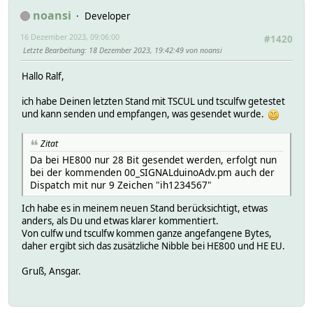
noansi
Developer
16 Dezember 2023, 09:06:00
#1420
Letzte Bearbeitung
: 18 Dezember 2023, 19:42:49 von noansi
Hallo Ralf,
ich habe Deinen letzten Stand mit TSCUL und tsculfw getestet
und kann senden und empfangen, was gesendet wurde.
Zitat
Da bei HE800 nur 28 Bit gesendet werden, erfolgt nun
bei der kommenden 00_SIGNALduinoAdv.pm auch der
Dispatch mit nur 9 Zeichen "ih1234567"
Ich habe es in meinem neuen Stand berücksichtigt, etwas
anders, als Du und etwas klarer kommentiert.
Von culfw und tsculfw kommen ganze angefangene Bytes,
daher ergibt sich das zusätzliche Nibble bei HE800 und HE EU.
Gruß, Ansgar.