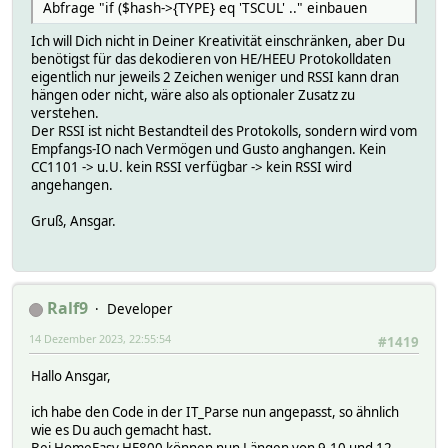
Abfrage "if ($hash->{TYPE} eq 'TSCUL' .." einbauen
Ich will Dich nicht in Deiner Kreativität einschränken, aber Du
benötigst für das dekodieren von HE/HEEU Protokolldaten
eigentlich nur jeweils 2 Zeichen weniger und RSSI kann dran
hängen oder nicht, wäre also als optionaler Zusatz zu
verstehen.
Der RSSI ist nicht Bestandteil des Protokolls, sondern wird vom
Empfangs-IO nach Vermögen und Gusto anghangen. Kein
CC1101 -> u.U. kein RSSI verfügbar -> kein RSSI wird
angehangen.
Gruß, Ansgar.
Ralf9
Developer
14 Dezember 2023, 22:55:54
#1419
Hallo Ansgar,
ich habe den Code in der IT_Parse nun angepasst, so ähnlich
wie es Du auch gemacht hast.