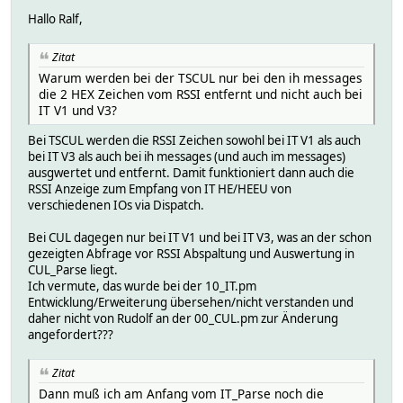
Hallo Ralf,
Zitat
Warum werden bei der TSCUL nur bei den ih messages
die 2 HEX Zeichen vom RSSI entfernt und nicht auch bei
IT V1 und V3?
Bei TSCUL werden die RSSI Zeichen sowohl bei IT V1 als auch
bei IT V3 als auch bei ih messages (und auch im messages)
ausgwertet und entfernt. Damit funktioniert dann auch die
RSSI Anzeige zum Empfang von IT HE/HEEU von
verschiedenen IOs via Dispatch.
Bei CUL dagegen nur bei IT V1 und bei IT V3, was an der schon
gezeigten Abfrage vor RSSI Abspaltung und Auswertung in
CUL_Parse liegt.
Ich vermute, das wurde bei der 10_IT.pm
Entwicklung/Erweiterung übersehen/nicht verstanden und
daher nicht von Rudolf an der 00_CUL.pm zur Änderung
angefordert???
Zitat
Dann muß ich am Anfang vom IT_Parse noch die