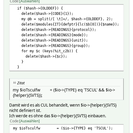
Code
Auswählen
if ($hash->{OLDDEF}) {
delete($hash->{CODE}{1});
my @b = split(/[ \t]+/, $hash->{OLDDEF}, 2);
delete($modules{IT}{defptr}{lc($b[0])}{$name});
delete($hash->{READINGS}{protocol});
delete($hash->{READINGS}{mode});
delete($hash->{READINGS}{unit});
delete($hash->{READINGS}{group});
for my $c (keys(%it_c2b)) {
delete($hash->{$c});
}
}
Zitat
my $ioTsculfw = ($io->{TYPE} eq 'TSCUL' && $io->
{helper}{SVTS});
Damit wird es als CUL behandelt, wenn $io->{helper}{SVTS}
nicht definiert ist.
Ich werde es ohne das $io->{helper}{SVTS} einbauen.
Code
Auswählen
my $ioTsculfw = ($io->{TYPE} eq 'TSCUL');