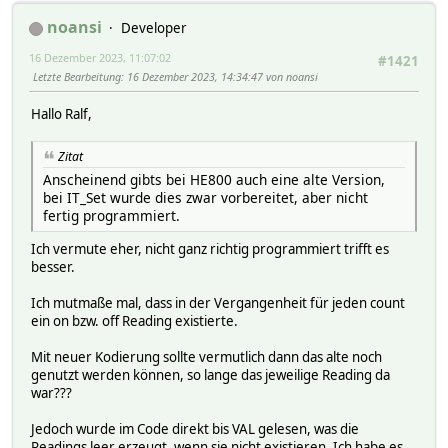
noansi
Developer
16 Dezember 2023, 11:07:02
#1421
Letzte Bearbeitung
: 16 Dezember 2023, 14:34:47 von noansi
Hallo Ralf,
Zitat
Anscheinend gibts bei HE800 auch eine alte Version,
bei IT_Set wurde dies zwar vorbereitet, aber nicht
fertig programmiert.
Ich vermute eher, nicht ganz richtig programmiert trifft es
besser.
Ich mutmaße mal, dass in der Vergangenheit für jeden count
ein on bzw. off Reading existierte.
Mit neuer Kodierung sollte vermutlich dann das alte noch
genutzt werden können, so lange das jeweilige Reading da
war???
Jedoch wurde im Code direkt bis VAL gelesen, was die
Readings leer erzeugt, wenn sie nicht existieren. Ich habe es