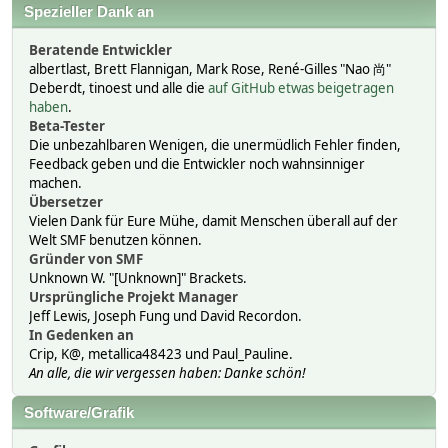
Spezieller Dank an
Beratende Entwickler
albertlast, Brett Flannigan, Mark Rose, René-Gilles "Nao 尚"
Deberdt, tinoest und alle die
auf GitHub etwas beigetragen
haben
.
Beta-Tester
Die unbezahlbaren Wenigen, die unermüdlich Fehler finden,
Feedback geben und die Entwickler noch wahnsinniger
machen.
Übersetzer
Vielen Dank für Eure Mühe, damit Menschen überall auf der
Welt SMF benutzen können.
Gründer von SMF
Unknown W. "[Unknown]" Brackets.
Ursprüngliche Projekt Manager
Jeff Lewis, Joseph Fung und David Recordon.
In Gedenken an
Crip, K@, metallica48423 und Paul_Pauline.
An alle, die wir vergessen haben: Danke schön!
Software/Grafik