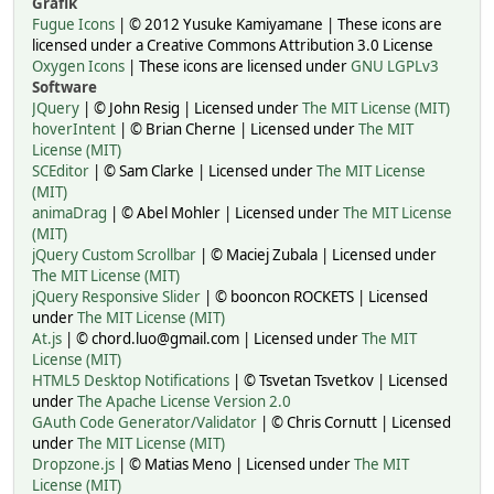
Grafik
Fugue Icons
| © 2012 Yusuke Kamiyamane | These icons are
licensed under a Creative Commons Attribution 3.0 License
Oxygen Icons
| These icons are licensed under
GNU LGPLv3
Software
JQuery
| © John Resig | Licensed under
The MIT License (MIT)
hoverIntent
| © Brian Cherne | Licensed under
The MIT
License (MIT)
SCEditor
| © Sam Clarke | Licensed under
The MIT License
(MIT)
animaDrag
| © Abel Mohler | Licensed under
The MIT License
(MIT)
jQuery Custom Scrollbar
| © Maciej Zubala | Licensed under
The MIT License (MIT)
jQuery Responsive Slider
| © booncon ROCKETS | Licensed
under
The MIT License (MIT)
At.js
| © chord.luo@gmail.com | Licensed under
The MIT
License (MIT)
HTML5 Desktop Notifications
| © Tsvetan Tsvetkov | Licensed
under
The Apache License Version 2.0
GAuth Code Generator/Validator
| © Chris Cornutt | Licensed
under
The MIT License (MIT)
Dropzone.js
| © Matias Meno | Licensed under
The MIT
License (MIT)