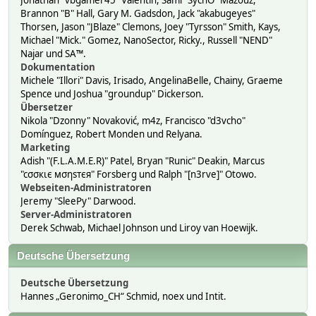
Jonathan "vbgamer45" Valentin, Sami "SychO" Mazouz,
Brannon "B" Hall, Gary M. Gadsdon, Jack "akabugeyes"
Thorsen, Jason "JBlaze" Clemons, Joey "Tyrsson" Smith, Kays,
Michael "Mick." Gomez, NanoSector, Ricky., Russell "NEND"
Najar und SA™.
Dokumentation
Michele "Illori" Davis, Irisado, AngelinaBelle, Chainy, Graeme
Spence und Joshua "groundup" Dickerson.
Übersetzer
Nikola "Dzonny" Novaković, m4z, Francisco "d3vcho"
Domínguez, Robert Monden und Relyana.
Marketing
Adish "(F.L.A.M.E.R)" Patel, Bryan "Runic" Deakin, Marcus
"cσσкιє мσηѕтєя" Forsberg und Ralph "[n3rve]" Otowo.
Webseiten-Administratoren
Jeremy "SleePy" Darwood.
Server-Administratoren
Derek Schwab, Michael Johnson und Liroy van Hoewijk.
Deutsche Übersetzung
Deutsche Übersetzung
Hannes „Geronimo_CH“ Schmid, noex und Intit.