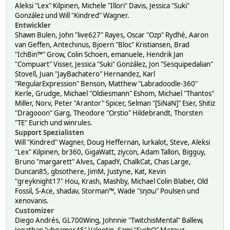
Aleksi "Lex" Kilpinen, Michele "Illori" Davis, Jessica "Suki"
González und Will "Kindred" Wagner.
Entwickler
Shawn Bulen, John "live627" Rayes, Oscar "Ozp" Rydhé, Aaron
van Geffen, Antechinus, Bjoern "Bloc" Kristiansen, Brad
"IchBin™" Grow, Colin Schoen, emanuele, Hendrik Jan
"Compuart" Visser, Jessica "Suki" González, Jon "Sesquipedalian"
Stovell, Juan "JayBachatero" Hernandez, Karl
"RegularExpression" Benson, Matthew "Labradoodle-360"
Kerle, Grudge, Michael "Oldiesmann" Eshom, Michael "Thantos"
Miller, Norv, Peter "Arantor" Spicer, Selman "[SiNaN]" Eser, Shitiz
"Dragooon" Garg, Theodore "Orstio" Hildebrandt, Thorsten
"TE" Eurich und winrules.
Support Spezialisten
Will "Kindred" Wagner, Doug Heffernan, lurkalot, Steve, Aleksi
"Lex" Kilpinen, br360, GigaWatt, ziycon, Adam Tallon, Bigguy,
Bruno "margarett" Alves, CapadY, ChalkCat, Chas Large,
Duncan85, gbsothere, JimM, Justyne, Kat, Kevin
"greyknight17" Hou, Krash, Mashby, Michael Colin Blaber, Old
Fossil, S-Ace, shadav, Storman™, Wade "sησω" Poulsen und
xenovanis.
Customizer
Diego Andrés, GL700Wing, Johnnie "TwitchisMental" Ballew,