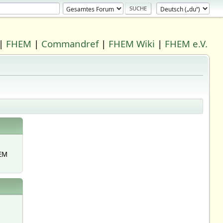
|
FHEM
|
Commandref
|
FHEM Wiki
|
FHEM e.V.
EM