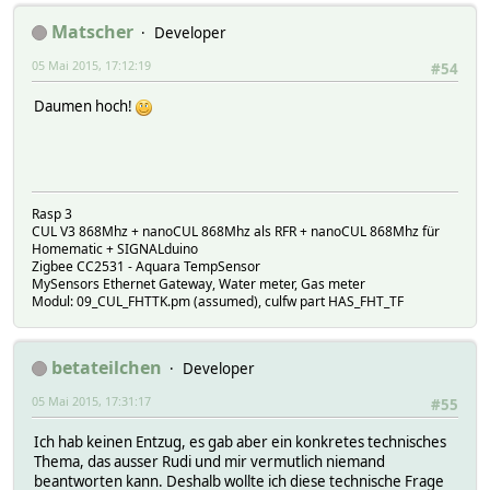
Matscher
Developer
05 Mai 2015, 17:12:19
#54
Daumen hoch!
Rasp 3
CUL V3 868Mhz + nanoCUL 868Mhz als RFR + nanoCUL 868Mhz für
Homematic + SIGNALduino
Zigbee CC2531 - Aquara TempSensor
MySensors Ethernet Gateway, Water meter, Gas meter
Modul: 09_CUL_FHTTK.pm (assumed), culfw part HAS_FHT_TF
betateilchen
Developer
05 Mai 2015, 17:31:17
#55
Ich hab keinen Entzug, es gab aber ein konkretes technisches
Thema, das ausser Rudi und mir vermutlich niemand
beantworten kann. Deshalb wollte ich diese technische Frage