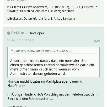
RPi 4 B mit 4 GByte bookworm, COC (868 MHz), CUL V3 (433.92MHz
SlowRF); FHEMduino, Aktuelles FHEM; zigbee2mqtt
ioBroker als Datenlieferant für z.B. Anker, Samsung
PeMue
Developer
29 März 2015, 22:55:00
#49
Zitat von: UdoN. am 29 März 2015, 21:56:10
Ändert aber nichts daran, dass ein normaler User
einen geschlossenen Thread normalerweise gar nicht
mehr öffnen kann - auch nicht, wenn er vom
Administrator darum gebeten wird.
Hm, das macht locutus im Marktplatz aber dauernd
*kopfkratz*
Im Übrigen finde ich Jo's Vorschlag mit dem Telefon bzw. dem
Bier nicht den Schlechtesten ...