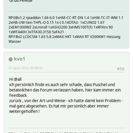
Gruß PeMue
RPi3Bv1.2 rpiaddon 1.66 6.0 1xHM-CC-RT-DN 1.4 1xHM-TC-IT-WM 1.1
2xHB-UW-Sen-THPL-O 0.15 1x-I 0.14OTAU 1xCUNO2 1.67
2xEM1000WZ 2xUniroll 1xASH2200 3xHMS100T(F) 1xRFXtrx 90
1xWT440H 3xTFA30.3150 5xFA21
RPi1Bv2 LCDCSM 1.63 5.8 2xMAX HKT 1xMAX RT V200KW1 Heizung
Wasser
kvo1
03 April 2015, 00:08:02
#50
Hi @all
ich persönlich finde es auch sehr schade, dass Puschel und
betateilchen das Forum verlassen haben, hier kam immer ein
Feedback
zurück , von der Art und Weise - ich hatte damit kein Problem -
mal ganz abgesehen. Es hat mir persönlich aber immer
weitergeholfen !