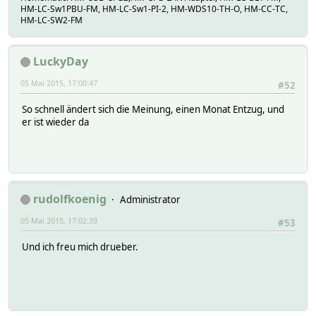
HM-LC-Sw1PBU-FM, HM-LC-Sw1-PI-2, HM-WDS10-TH-O, HM-CC-TC,
HM-LC-SW2-FM
LuckyDay
05 Mai 2015, 17:00:47
#52
So schnell ändert sich die Meinung, einen Monat Entzug, und
er ist wieder da
rudolfkoenig
Administrator
05 Mai 2015, 17:02:39
#53
Und ich freu mich drueber.