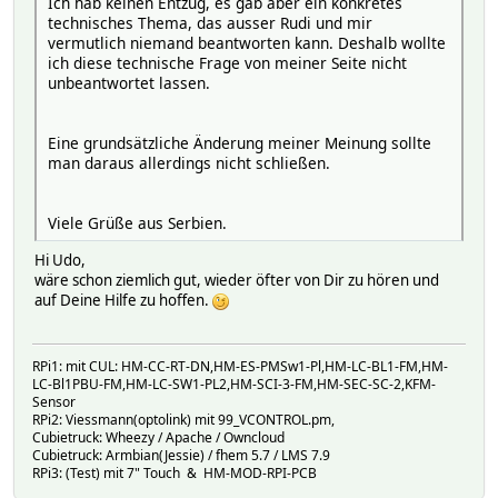
Ich hab keinen Entzug, es gab aber ein konkretes
technisches Thema, das ausser Rudi und mir
vermutlich niemand beantworten kann. Deshalb wollte
ich diese technische Frage von meiner Seite nicht
unbeantwortet lassen.
Eine grundsätzliche Änderung meiner Meinung sollte
man daraus allerdings nicht schließen.
Viele Grüße aus Serbien.
Hi Udo,
wäre schon ziemlich gut, wieder öfter von Dir zu hören und
auf Deine Hilfe zu hoffen.
RPi1: mit CUL: HM-CC-RT-DN,HM-ES-PMSw1-Pl,HM-LC-BL1-FM,HM-
LC-Bl1PBU-FM,HM-LC-SW1-PL2,HM-SCI-3-FM,HM-SEC-SC-2,KFM-
Sensor
RPi2: Viessmann(optolink) mit 99_VCONTROL.pm,
Cubietruck: Wheezy / Apache / Owncloud
Cubietruck: Armbian(Jessie) / fhem 5.7 / LMS 7.9
RPi3: (Test) mit 7" Touch & HM-MOD-RPI-PCB