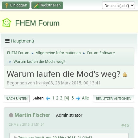
Einloggen
Registrieren
FHEM Forum
Hauptmenü
FHEM Forum
Allgemeine Informationen
Forum-Software
►
►
Warum laufen die Mod's weg?
►
Warum laufen die Mod's weg?
Begonnen von franky08, 28 März 2015, 00:13:41
1
2
3
5
Alle
Seiten
4
NACH UNTEN
BENUTZER-AKTIONEN
Martin Fischer
Administrator
29 März 2015, 21:51:54
#45
Zitat von: UdoN. am 29 März 2015, 21:20:42