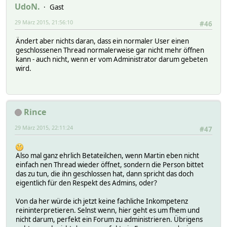
UdoN.
Gast
29 März 2015, 21:56:10
#46
Ändert aber nichts daran, dass ein normaler User einen
geschlossenen Thread normalerweise gar nicht mehr öffnen
kann - auch nicht, wenn er vom Administrator darum gebeten
wird.
Rince
29 März 2015, 22:11:24
#47
Also mal ganz ehrlich Betateilchen, wenn Martin eben nicht
einfach nen Thread wieder öffnet, sondern die Person bittet
das zu tun, die ihn geschlossen hat, dann spricht das doch
eigentlich für den Respekt des Admins, oder?
Von da her würde ich jetzt keine fachliche Inkompetenz
reininterpretieren. Selnst wenn, hier geht es um fhem und
nicht darum, perfekt ein Forum zu administrieren. Übrigens