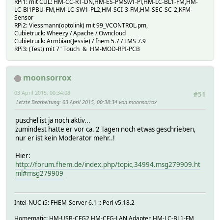
RPi1: mit CUL: HM-CC-RT-DN,HM-ES-PMSw1-Pl,HM-LC-BL1-FM,HM-
LC-Bl1PBU-FM,HM-LC-SW1-PL2,HM-SCI-3-FM,HM-SEC-SC-2,KFM-
Sensor
RPi2: Viessmann(optolink) mit 99_VCONTROL.pm,
Cubietruck: Wheezy / Apache / Owncloud
Cubietruck: Armbian(Jessie) / fhem 5.7 / LMS 7.9
RPi3: (Test) mit 7" Touch & HM-MOD-RPI-PCB
moonsorrox
03 April 2015, 00:34:08
#51
Letzte Bearbeitung
: 03 April 2015, 00:38:34 von moonsorrox
puschel ist ja noch aktiv...
zumindest hatte er vor ca. 2 Tagen noch etwas geschrieben,
nur er ist kein Moderator mehr..!
Hier:
http://forum.fhem.de/index.php/topic,34994.msg279909.ht
ml#msg279909
Intel-NUC i5: FHEM-Server 6.1 :: Perl v5.18.2
Homematic: HM-USB-CFG2,HM-CFG-LAN Adapter, HM-LC-BL1-FM,