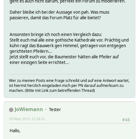
geht es auch nicht darum, perfekt ein Forum zu moderieren.
Daher bleibe ich bei der Aussage von pah. Was muss
passieren, damit das Forum Platz für alle bietet?
Ansonsten bringe ich noch einen Vergleich dazu:
Stellt euch mal alle eine gothische Kathedrale vor. Prächtig und
kühn ragt das Bauwerk gen Himmel, getragen von entgegen
gerichteten Pfeilern...
Jetzt stellt euch vor, die Baumeister hätten alle Pfeiler auf
einer einzigen Seite errichtet...
Wer zu meinen Posts eine Frage schreibt und auf eine Antwort wartet,
ist hiermit herzlich eingeladen mich per PN darauf aufmerksam zu
machen. (Bitte mit Link zum betreffenden Thread)
JoWiemann
Tester
29 März 2015, 22:34:22
#48
Hallo,