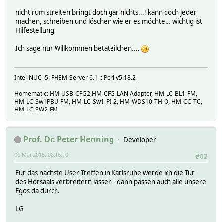
nicht rum streiten bringt doch gar nichts...! kann doch jeder
machen, schreiben und löschen wie er es möchte... wichtig ist
Hilfestellung
Ich sage nur Willkommen betateilchen....
Intel-NUC i5: FHEM-Server 6.1 :: Perl v5.18.2
Homematic: HM-USB-CFG2,HM-CFG-LAN Adapter, HM-LC-BL1-FM,
HM-LC-Sw1PBU-FM, HM-LC-Sw1-PI-2, HM-WDS10-TH-O, HM-CC-TC,
HM-LC-SW2-FM
Prof. Dr. Peter Henning
Developer
06 Mai 2015, 08:16:10
#62
Für das nächste User-Treffen in Karlsruhe werde ich die Tür
des Hörsaals verbreitern lassen - dann passen auch alle unsere
Egos da durch.
LG