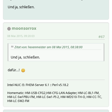
Und ja, schließen.
moonsorrox
08 Mai 2015, 09:20:03
#67
Zitat von: hexenmeister am 08 Mai 2015, 08:38:00
Und ja, schließen.
dafür...!
Intel-NUC i5: FHEM-Server 6.1 :: Perl v5.18.2
Homematic: HM-USB-CFG2,HM-CFG-LAN Adapter, HM-LC-BL1-FM,
HM-LC-Sw1PBU-FM, HM-LC-Sw1-PI-2, HM-WDS10-TH-O, HM-CC-TC,
HM-LC-SW2-FM