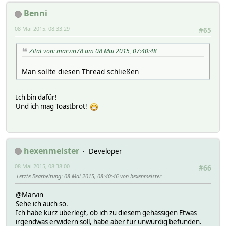
Benni
08 Mai 2015, 08:33:29
#65
Zitat von: marvin78 am 08 Mai 2015, 07:40:48
Man sollte diesen Thread schließen
Ich bin dafür!
Und ich mag Toastbrot!
hexenmeister
Developer
08 Mai 2015, 08:38:00
#66
Letzte Bearbeitung
: 08 Mai 2015, 08:40:46 von hexenmeister
@Marvin
Sehe ich auch so.
Ich habe kurz überlegt, ob ich zu diesem gehässigen Etwas
irgendwas erwidern soll, habe aber für unwürdig befunden.