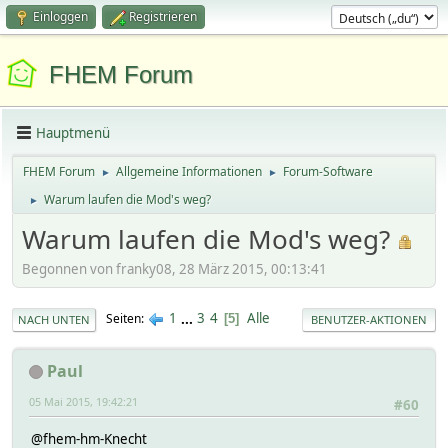
Einloggen
Registrieren
FHEM Forum
Hauptmenü
FHEM Forum
Allgemeine Informationen
Forum-Software
►
►
Warum laufen die Mod's weg?
►
Warum laufen die Mod's weg?
Begonnen von franky08, 28 März 2015, 00:13:41
1
...
3
4
Alle
Seiten
5
NACH UNTEN
BENUTZER-AKTIONEN
Paul
05 Mai 2015, 19:42:21
#60
@fhem-hm-Knecht