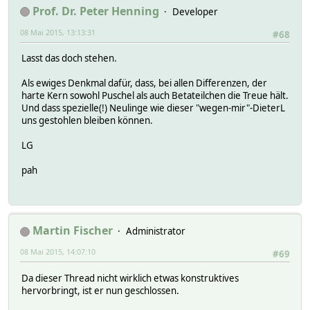
Prof. Dr. Peter Henning
Developer
08 Mai 2015, 13:13:31
#68
Lasst das doch stehen.
Als ewiges Denkmal dafür, dass, bei allen Differenzen, der
harte Kern sowohl Puschel als auch Betateilchen die Treue hält.
Und dass spezielle(!) Neulinge wie dieser "wegen-mir"-DieterL
uns gestohlen bleiben können.
LG
pah
Martin Fischer
Administrator
08 Mai 2015, 14:07:10
#69
Da dieser Thread nicht wirklich etwas konstruktives
hervorbringt, ist er nun geschlossen.