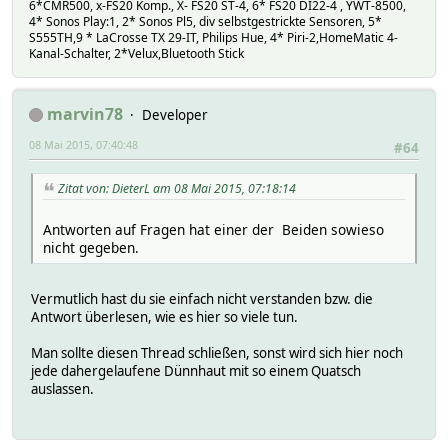
6*CMR500, x-FS20 Komp., X- FS20 ST-4, 6* FS20 DI22-4 , YWT-8500,
4* Sonos Play:1, 2* Sonos Pl5, div selbstgestrickte Sensoren, 5*
S555TH,9 * LaCrosse TX 29-IT, Philips Hue, 4* Piri-2,HomeMatic 4-
Kanal-Schalter, 2*Velux,Bluetooth Stick
marvin78
Developer
08 Mai 2015, 07:40:48
#64
Zitat von: DieterL am 08 Mai 2015, 07:18:14
Antworten auf Fragen hat einer der Beiden sowieso
nicht gegeben.
Vermutlich hast du sie einfach nicht verstanden bzw. die
Antwort überlesen, wie es hier so viele tun.
Man sollte diesen Thread schließen, sonst wird sich hier noch
jede dahergelaufene Dünnhaut mit so einem Quatsch
auslassen.