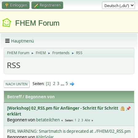
Einloggen
Registrieren
FHEM Forum
Hauptmenü
FHEM Forum
FHEM
Frontends
RSS
►
►
►
RSS
2
3
...
5
Seiten
1
NACH UNTEN
Betreff
/
Begonnen von
[Workshop] 02_RSS.pm für Anfänger - Schritt für Schritt
erklärt
Begonnen von
betateilchen
1
2
3
Alle
Seiten
PERL WARNING: Smartmatch is deprecated at ./FHEM/02_RSS.pm
Begonnen von
KölnSolar