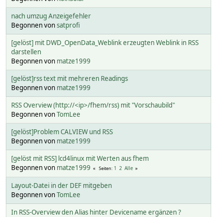
nach umzug Anzeigefehler
Begonnen von
satprofi
[gelöst] mit DWD_OpenData_Weblink erzeugten Weblink in RSS
darstellen
Begonnen von
matze1999
[gelöst]rss text mit mehreren Readings
Begonnen von
matze1999
RSS Overview (http://<ip>/fhem/rss) mit "Vorschaubild"
Begonnen von
TomLee
[gelöst]Problem CALVIEW und RSS
Begonnen von
matze1999
[gelöst mit RSS] lcd4linux mit Werten aus fhem
Begonnen von
matze1999
1
2
Alle
Seiten
Layout-Datei in der DEF mitgeben
Begonnen von
TomLee
In RSS-Overview den Alias hinter Devicename ergänzen ?