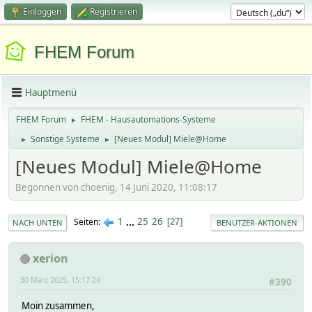
Einloggen
Registrieren
FHEM Forum
Hauptmenü
FHEM Forum
FHEM - Hausautomations-Systeme
►
Sonstige Systeme
[Neues Modul] Miele@Home
►
►
[Neues Modul] Miele@Home
Begonnen von choenig, 14 Juni 2020, 11:08:17
1
...
25
26
Seiten
27
NACH UNTEN
BENUTZER-AKTIONEN
xerion
30 März 2025, 15:17:24
#390
Moin zusammen,