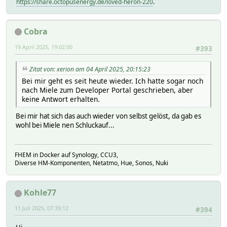
https://share.octopusenergy.de/loved-heron-220
.
Cobra
19 April 2025, 19:02:00
#393
Zitat von: xerion am 04 April 2025, 20:15:23
Bei mir geht es seit heute wieder. Ich hatte sogar noch
nach Miele zum Developer Portal geschrieben, aber
keine Antwort erhalten.
Bei mir hat sich das auch wieder von selbst gelöst, da gab es
wohl bei Miele nen Schluckauf...
FHEM in Docker auf Synology, CCU3,
Diverse HM-Komponenten, Netatmo, Hue, Sonos, Nuki
Kohle77
11 Juli 2025, 07:39:12
#394