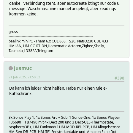
danke , verbindung steht, aber autocreate btingt nur code u.
message. Waschmaschine manuel angelegt, aber readings
kommen keine.
gruss
-----------------------------------------------------------------------
beelink miniPC - Fhem 6.x CUL 868, FS20, NetIO230 CUL 433
HMLAN, HM-CC-RT-DN,Homematic Actoren,Zigbee,Shelly,
Tasmota,LD382A,Telegram
juemuc
21 Juli 2025, 21:50:32
#398
Da kann ich leider nicht helfen. Habe nur einen Miele-
Kühlschrank.
3x Sonos Play 1, 1x Sonos Arc + Sub, 1 Sonos-One, 1x Sonos Playbar
FB6690 + FB7490 mit 4x Dect 200 und 3 Dect-ULE-Thermostate,
raspberry3B+, HM Funkmodul HM-MOD-RPI-PCB, HM Klingelsensor
HM-Sen-DB-PCB, HM (IP) Fensterkontakte und Amazon Echo Dot,