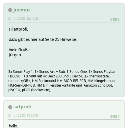
juemuc
21 Juli 2025, 12:49:25
#396
Hi satprofi,
dazu gibt es hier auf Seite 25 Hinweise.
Viele Grüße
Jürgen
3x Sonos Play 1, 1x Sonos Arc + Sub, 1 Sonos-One, 1x Sonos Playbar
FB6690 + FB7490 mit 4x Dect 200 und 3 Dect-ULE-Thermostate,
raspberry3B+, HM Funkmodul HM-MOD-RPI-PCB, HM Klingelsensor
HM-Sen-DB-PCB, HM (IP) Fensterkontakte und Amazon Echo Dot,
piVCCU, pi OS (bookworm).
satprofi
21 Juli 2025, 19:32:55
#397
hallo.