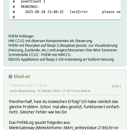
# eventCount 1
# READINGS:
# 2025-08-28 23:08:32 lastError please set login, 
#
setstate Miele_Gateway 2025-08-28 23:08:32 lastError plea
FHEM Anfänger
HM CCU2 mit diversen Komponenten als Steuerung
FHEM mit Floorplan auf Raspi 3 (Raspbian Jessie) zur Visualisierung
(Heizung, Zustände, etc.) und angeschlossenen One-Wire Sensoren
Schnittstelle CCU2 - FHEM mit HMCCU
EBUSD Applikation auf Raspi 2 mit Anbindung an Vaillant Heizung
Mad-at
17 Oktober 2025, 17:34:50
#401
Letzte Bearbeitung
: 18 Oktober 2025, 17:18:19 von Mad-at
theotherhalf, hast du inzwischen Erfolg? Ich habe nämlich das
gleiche Problem. Schon mal alles gesetzt, funktioniert einfach
nicht. Gleicher Fehler wie bei Dir.
Das FHEMLog spuckt folgedes aus:
MieleGateway (MieleAtHome::MAH_setKeyValue:2186) Error