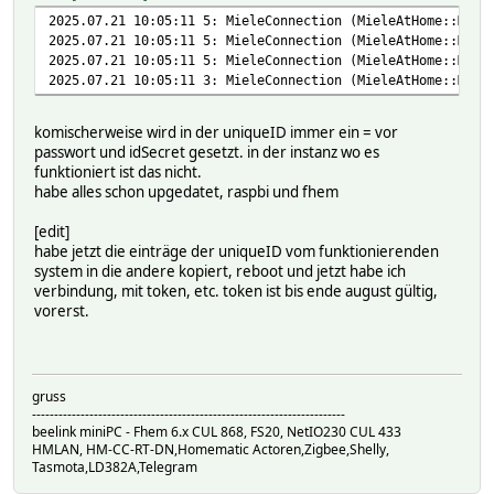
2025.07.21 10:05:11 5: MieleConnection (MieleAtHome::MAH_
2025.07.21 10:05:11 5: MieleConnection (MieleAtHome::MAH_
2025.07.21 10:05:11 5: MieleConnection (MieleAtHome::MAH_
2025.07.21 10:05:11 3: MieleConnection (MieleAtHome::MAH_
komischerweise wird in der uniqueID immer ein = vor
passwort und idSecret gesetzt. in der instanz wo es
funktioniert ist das nicht.
habe alles schon upgedatet, raspbi und fhem
[edit]
habe jetzt die einträge der uniqueID vom funktionierenden
system in die andere kopiert, reboot und jetzt habe ich
verbindung, mit token, etc. token ist bis ende august gültig,
vorerst.
gruss
-----------------------------------------------------------------------
beelink miniPC - Fhem 6.x CUL 868, FS20, NetIO230 CUL 433
HMLAN, HM-CC-RT-DN,Homematic Actoren,Zigbee,Shelly,
Tasmota,LD382A,Telegram