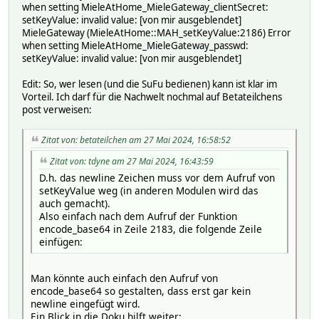
when setting MieleAtHome_MieleGateway_clientSecret:
setKeyValue: invalid value: [von mir ausgeblendet]
MieleGateway (MieleAtHome::MAH_setKeyValue:2186) Error
when setting MieleAtHome_MieleGateway_passwd:
setKeyValue: invalid value: [von mir ausgeblendet]
Edit: So, wer lesen (und die SuFu bedienen) kann ist klar im
Vorteil. Ich darf für die Nachwelt nochmal auf Betateilchens
post verweisen:
Zitat von: betateilchen am 27 Mai 2024, 16:58:52
Zitat von: tdyne am 27 Mai 2024, 16:43:59
D.h. das newline Zeichen muss vor dem Aufruf von
setKeyValue weg (in anderen Modulen wird das
auch gemacht).
Also einfach nach dem Aufruf der Funktion
encode_base64 in Zeile 2183, die folgende Zeile
einfügen:
Man könnte auch einfach den Aufruf von
encode_base64 so gestalten, dass erst gar kein
newline eingefügt wird.
Ein Blick in die Doku hilft weiter: