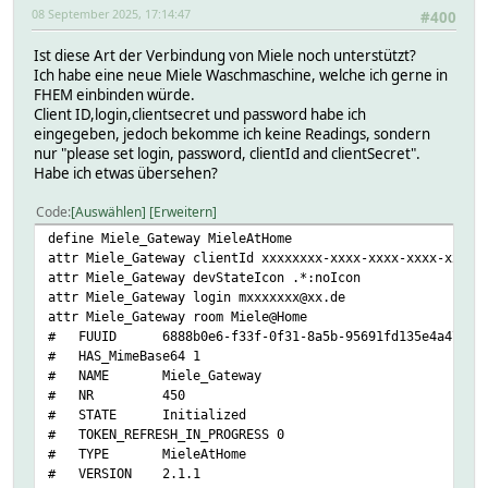
08 September 2025, 17:14:47
#400
Ist diese Art der Verbindung von Miele noch unterstützt?
Ich habe eine neue Miele Waschmaschine, welche ich gerne in
FHEM einbinden würde.
Client ID,login,clientsecret und password habe ich
eingegeben, jedoch bekomme ich keine Readings, sondern
nur "please set login, password, clientId and clientSecret".
Habe ich etwas übersehen?
Code
Auswählen
Erweitern
define Miele_Gateway MieleAtHome
attr Miele_Gateway clientId xxxxxxxx-xxxx-xxxx-xxxx-xxxxx
attr Miele_Gateway devStateIcon .*:noIcon
attr Miele_Gateway login mxxxxxxx@xx.de
attr Miele_Gateway room Miele@Home
# FUUID 6888b0e6-f33f-0f31-8a5b-95691fd135e4a474
# HAS_MimeBase64 1
# NAME Miele_Gateway
# NR 450
# STATE Initialized
# TOKEN_REFRESH_IN_PROGRESS 0
# TYPE MieleAtHome
# VERSION 2.1.1