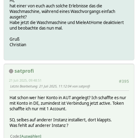
Hi,
hat einer von euch auch solche Erlebnisse das die
Waschmaschine, während eines Waschvorgangs einfach
ausgeht?
Habe jetzt die Waschmaschine und MieleAtHome deaktiviert
und beobachte das nun mal.
Gruß
Christian
satprofi
21 Juli 2025, 09:48:51
#395
Letzte Bearbeitung
: 21 Juli 2025, 11:12:04 von satprofi
Hat schon wer hier Konto in AUT angelegt? Ich schaffte es nur
mit Konto in DE, zumindest ist Verbindung jetzt active. Token
schaffte ich nur mit 1 Account.
SO, selbes auf anderer Instanz installiert, dort klappts.
Was fehlt auf anderer Instanz ?
Code
Auswählen