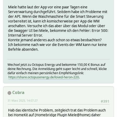
Miele hatte laut der App vor eine paar Tagen eine
Serverwartung durchgeführt. Seitdem habe ich Probleme mit
der API. Wenn die Waschmaschine für die Smart Steuerung
vorbereitet ist, kann ich komischerweise per App die WM
anschalten. Versuche ich das aber über das Modul oder über
die Swagger UI bei Miele, bekomme ich den Fehler: Error 500:
Internal Server Error.
Konnte jemand anderes auch schon so etwas beobachten?
Ich bekomme nach wie vor die Events der WM kann nur keine
Befehle absenden.
Wechsel jetzt zu Octopus Energy und bekomme 150,00 € Bonus auf
deine Rechnung. Die Anmeldung geht super leicht und schnell, klicke
dafür einfach meinen persönlichen Empfehlungslink:
https://share.octopusenergy.de/loved-heron-220
.
Cobra
31 März 2025, 14:07:27
#391
Hab das identische Problem, zeitgleich trat das Problem auch
bei HomeKit auf (Homebridge Plugin Miele@home) daher