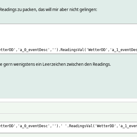
 Readings zu packen, das will mir aber nicht gelingen:
etterDD','a_0_eventDesc','').ReadingsVal('WetterDD','a_1_eventDe
tte gern wenigstens ein Leerzeichen zwischen den Readings.
etterDD','a_0_eventDesc','').' '.ReadingsVal('WetterDD','a_1_eve