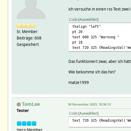
ich versuche in einen rss Text zwei
Code
Auswählen
thalign "left"
Sr. Member
pt 20
text 600 325 "Warnung "
Beiträge: 608
pt 18
Gespeichert
text 720 325 {ReadingsVal('W
Das funktioniert zwar, aber ich hä
Wie bekomme ich das hin?
matze1999
TomLee
30 November 2023, 10:36:13
Tester
Code
Auswählen
text 720 325 {ReadingsVal('W
Hero Member