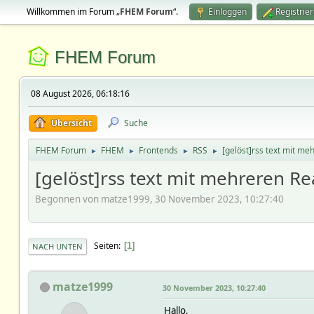
Willkommen im Forum „
FHEM Forum
“.
Einloggen
Registrie
FHEM Forum
08 August 2026, 06:18:16
Übersicht
Suche
FHEM Forum
FHEM
Frontends
RSS
[gelöst]rss text mit m
►
►
►
►
[gelöst]rss text mit mehreren R
Begonnen von matze1999, 30 November 2023, 10:27:40
Seiten
1
NACH UNTEN
matze1999
30 November 2023, 10:27:40
Hallo,