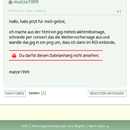
matze1999
04 Februar 2024, 18:46:25
#1
Hallo, habs jetzt für mich gelöst,
ich mache aus der html ein jpg mittels wkhtmltoimage,
schneide per convert das die Wettervorhersage aus und
wandle das jpg in ein png um, dass ich dann im RSS einbinde,
Du darfst diesen Dateianhang nicht ansehen.
matze1999
Seiten
1
NACH OBEN
BENUTZER-AKTIONEN
|
|
Hilfe
Nutzungsbedingungen und Regeln
Nach oben ▲