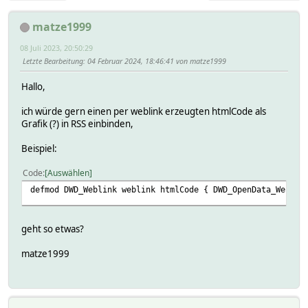
matze1999
08 Juli 2023, 20:50:29
Letzte Bearbeitung
: 04 Februar 2024, 18:46:41 von matze1999
Hallo,
ich würde gern einen per weblink erzeugten htmlCode als
Grafik (?) in RSS einbinden,
Beispiel:
Code
Auswählen
defmod DWD_Weblink weblink htmlCode { DWD_OpenData_Weblin
geht so etwas?
matze1999