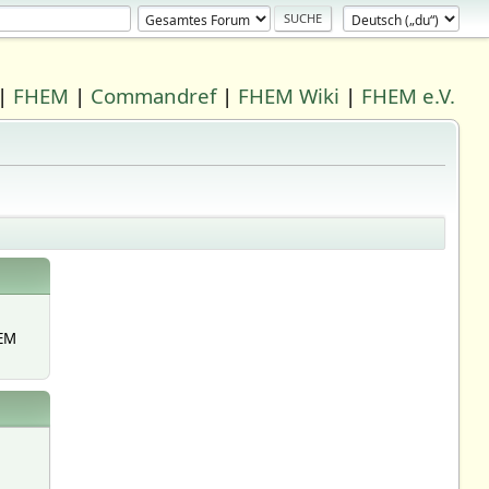
|
FHEM
|
Commandref
|
FHEM Wiki
|
FHEM e.V.
EM