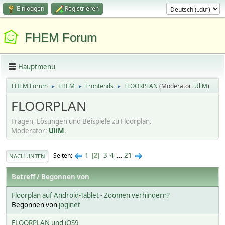
Einloggen
Registrieren
FHEM Forum
Hauptmenü
FHEM Forum
FHEM
Frontends
FLOORPLAN
(Moderator:
UliM
)
►
►
►
FLOORPLAN
Fragen, Lösungen und Beispiele zu Floorplan.
Moderator:
UliM
.
1
3
4
...
21
Seiten
2
NACH UNTEN
Betreff
/
Begonnen von
Floorplan auf Android-Tablet - Zoomen verhindern?
Begonnen von
joginet
FLOORPLAN und iOS9