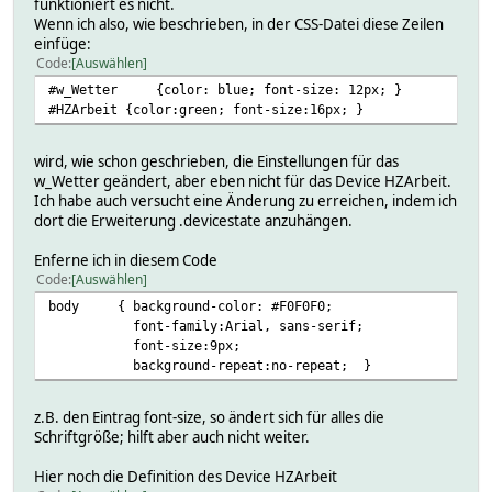
funktioniert es nicht.
Wenn ich also, wie beschrieben, in der CSS-Datei diese Zeilen
einfüge:
Code
Auswählen
#w_Wetter {color: blue; font-size: 12px; }
#HZArbeit {color:green; font-size:16px; }
wird, wie schon geschrieben, die Einstellungen für das
w_Wetter geändert, aber eben nicht für das Device HZArbeit.
Ich habe auch versucht eine Änderung zu erreichen, indem ich
dort die Erweiterung .devicestate anzuhängen.
Enferne ich in diesem Code
Code
Auswählen
body { background-color: #F0F0F0;
font-family:Arial, sans-serif;
font-size:9px;
background-repeat:no-repeat; }
z.B. den Eintrag font-size, so ändert sich für alles die
Schriftgröße; hilft aber auch nicht weiter.
Hier noch die Definition des Device HZArbeit