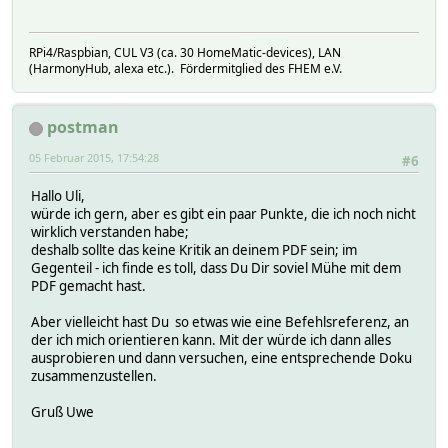
RPi4/Raspbian, CUL V3 (ca. 30 HomeMatic-devices), LAN
(HarmonyHub, alexa etc.). Fördermitglied des FHEM e.V.
postman
05 Februar 2015, 17:54:28
#6
Hallo Uli,
würde ich gern, aber es gibt ein paar Punkte, die ich noch nicht
wirklich verstanden habe;
deshalb sollte das keine Kritik an deinem PDF sein; im
Gegenteil - ich finde es toll, dass Du Dir soviel Mühe mit dem
PDF gemacht hast.
Aber vielleicht hast Du so etwas wie eine Befehlsreferenz, an
der ich mich orientieren kann. Mit der würde ich dann alles
ausprobieren und dann versuchen, eine entsprechende Doku
zusammenzustellen.
Gruß Uwe