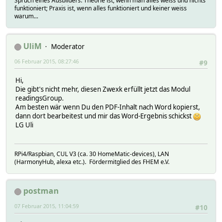
Spruch eines Ausbilders: Theorie ist, wenn man alles weiss und nichts
funktioniert; Praxis ist, wenn alles funktioniert und keiner weiss
warum...
UliM
Moderator
06 Februar 2015, 08:27:46
#9
Hi,
Die gibt's nicht mehr, diesen Zwexk erfüllt jetzt das Modul
readingsGroup.
Am besten wär wenn Du den PDF-Inhalt nach Word kopierst,
dann dort bearbeitest und mir das Word-Ergebnis schickst
LG Uli
RPi4/Raspbian, CUL V3 (ca. 30 HomeMatic-devices), LAN
(HarmonyHub, alexa etc.). Fördermitglied des FHEM e.V.
postman
07 Februar 2015, 11:04:59
#10