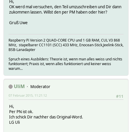
Hi,
OK werd mal versuchen, den Teil umzuschreiben und Dir dann
zukommen lassen. Willst den per PM haben oder hier?
Gruß Uwe
Raspberry Pi Version 2 QUAD-CORE CPU und 1 GB RAM, CUL V3 868
MHz, stapelbarer CC1101 (SCC) 433 MHz, Enocean-Stick,Jeelink-Stick,
BSB-Lanadapter
Spruch eines Ausbilders: Theorie ist, wenn man alles weiss und nichts
funktioniert; Praxis ist, wenn alles funktioniert und keiner weiss
warum...
UliM
Moderator
07 Februar 2015, 11:21:12
#11
Hi,
Per PN ist ok.
Ich schick Dir nachher das Original-Word.
LG Uli