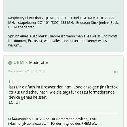
Raspberry Pi Version 2 QUAD-CORE CPU und 1 GB RAM, CUL V3 868
MHz, stapelbarer CC1101 (SCC) 433 MHz, Enocean-Stick,Jeelink-Stick,
BSB-Lanadapter
Spruch eines Ausbilders: Theorie ist, wenn man alles weiss und nichts
funktioniert; Praxis ist, wenn alles funktioniert und keiner weiss
warum...
UliM
Moderator
04 Februar 2015, 19:39:00
#1
Hi,
lass Dir einfach im Broswer den html-Code anzeigen (in Firefox
ctrl+u) und schau nach, wie die tags für das zu formatierende
device genau heissen.
LG, Uli
RPi4/Raspbian, CUL V3 (ca. 30 HomeMatic-devices), LAN
(HarmonyHub, alexa etc.). Fördermitglied des FHEM e.V.