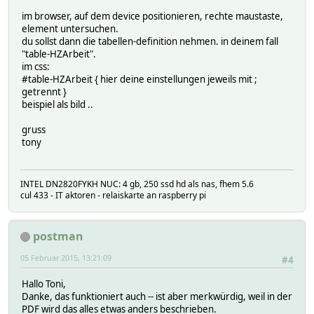
im browser, auf dem device positionieren, rechte maustaste,
element untersuchen.
du sollst dann die tabellen-definition nehmen. in deinem fall
"table-HZArbeit".
im css:
#table-HZArbeit { hier deine einstellungen jeweils mit ;
getrennt }
beispiel als bild ..
gruss
tony
INTEL DN2820FYKH NUC: 4 gb, 250 ssd hd als nas, fhem 5.6
cul 433 - IT aktoren - relaiskarte an raspberry pi
postman
05 Februar 2015, 13:21:09
#4
Hallo Toni,
Danke, das funktioniert auch -- ist aber merkwürdig, weil in der
PDF wird das alles etwas anders beschrieben.