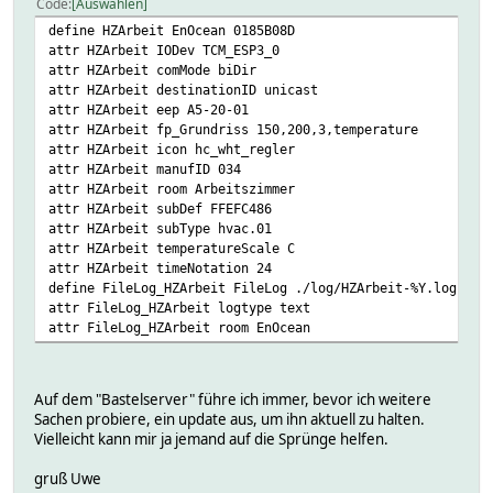
Code
Auswählen
define HZArbeit EnOcean 0185B08D
attr HZArbeit IODev TCM_ESP3_0
attr HZArbeit comMode biDir
attr HZArbeit destinationID unicast
attr HZArbeit eep A5-20-01
attr HZArbeit fp_Grundriss 150,200,3,temperature
attr HZArbeit icon hc_wht_regler
attr HZArbeit manufID 034
attr HZArbeit room Arbeitszimmer
attr HZArbeit subDef FFEFC486
attr HZArbeit subType hvac.01
attr HZArbeit temperatureScale C
attr HZArbeit timeNotation 24
define FileLog_HZArbeit FileLog ./log/HZArbeit-%Y.log HZA
attr FileLog_HZArbeit logtype text
attr FileLog_HZArbeit room EnOcean
Auf dem "Bastelserver" führe ich immer, bevor ich weitere
Sachen probiere, ein update aus, um ihn aktuell zu halten.
Vielleicht kann mir ja jemand auf die Sprünge helfen.
gruß Uwe