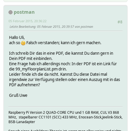
postman
05 Februar 2015, 20:36:22
#8
Letzte Bearbeitung
: 05 Februar 2015, 20:39:57 von postman
Hallo Uli,
ach so
Falsch verstanden; kann ich gern machen.
Ich schreib Dir das in eine PDF, die kannst Du dann gern in
Dein PDF mit einbinden.
Eine Frage hab ich allerdings noch: In der PDF ist ein Link für
die 99_myFloorplanList.pm drin.
Leider finde ich die da nicht. Kannst Du diese Datei mal
irgendwie zur Verfügung stellen oder einen Auszug mit in das
PDF aufnehmen?
Gruß Uwe
Raspberry Pi Version 2 QUAD-CORE CPU und 1 GB RAM, CUL V3 868
MHz, stapelbarer CC1101 (SCC) 433 MHz, Enocean-Stick,Jeelink-Stick,
BSB-Lanadapter