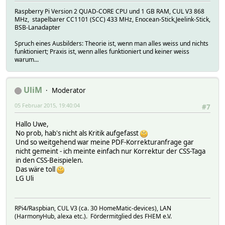
Raspberry Pi Version 2 QUAD-CORE CPU und 1 GB RAM, CUL V3 868
MHz, stapelbarer CC1101 (SCC) 433 MHz, Enocean-Stick,Jeelink-Stick,
BSB-Lanadapter
Spruch eines Ausbilders: Theorie ist, wenn man alles weiss und nichts
funktioniert; Praxis ist, wenn alles funktioniert und keiner weiss
warum...
UliM
Moderator
05 Februar 2015, 19:40:04
#7
Hallo Uwe,
No prob, hab's nicht als Kritik aufgefasst
Und so weitgehend war meine PDF-Korrekturanfrage gar
nicht gemeint - ich meinte einfach nur Korrektur der CSS-Taga
in den CSS-Beispielen.
Das wäre toll
LG Uli
RPi4/Raspbian, CUL V3 (ca. 30 HomeMatic-devices), LAN
(HarmonyHub, alexa etc.). Fördermitglied des FHEM e.V.