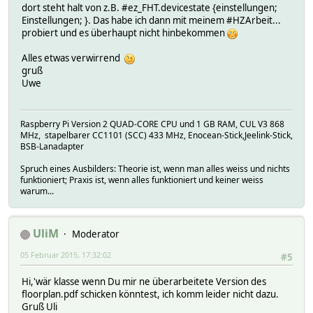
dort steht halt von z.B. #ez_FHT.devicestate {einstellungen;
Einstellungen; }. Das habe ich dann mit meinem #HZArbeit...
probiert und es überhaupt nicht hinbekommen
Alles etwas verwirrend
gruß
Uwe
Raspberry Pi Version 2 QUAD-CORE CPU und 1 GB RAM, CUL V3 868
MHz, stapelbarer CC1101 (SCC) 433 MHz, Enocean-Stick,Jeelink-Stick,
BSB-Lanadapter
Spruch eines Ausbilders: Theorie ist, wenn man alles weiss und nichts
funktioniert; Praxis ist, wenn alles funktioniert und keiner weiss
warum...
UliM
Moderator
05 Februar 2015, 17:32:02
#5
Hi,'wär klasse wenn Du mir ne überarbeitete Version des
floorplan.pdf schicken könntest, ich komm leider nicht dazu.
Gruß Uli