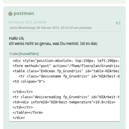
postman
04 Februar 2015, 20:40:04
#2
Letzte Bearbeitung
: 04 Februar 2015, 20:53:50 von postman
Hallo Uli,
ich weiss nicht so genau, was Du meinst. Ist es das:
Code
Auswählen
<div style="position:absolute; top:150px; left:200px;" id
<form method="post" action="/fhem/floorplan/Grundriss/HZA
<table class="EnOcean fp_Grundriss" id="table-HZArbeit" a
<tr class="devicename fp_Grundriss" id="HZArbeit-device
<td colspan="0">
</td></tr>
<tr class="devicereading fp_Grundriss" id="HZArbeit-tempe
<td><div informId="HZArbeit-temperature">19.8</div>
</td></tr>
</table></form>
</div>