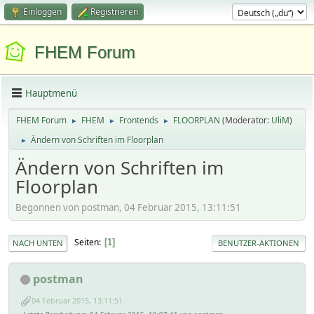
Einloggen
Registrieren
FHEM Forum
Hauptmenü
FHEM Forum
FHEM
Frontends
FLOORPLAN
(Moderator:
UliM
)
►
►
►
Ändern von Schriften im Floorplan
►
Ändern von Schriften im
Floorplan
Begonnen von postman, 04 Februar 2015, 13:11:51
Seiten
1
NACH UNTEN
BENUTZER-AKTIONEN
postman
04 Februar 2015, 13:11:51