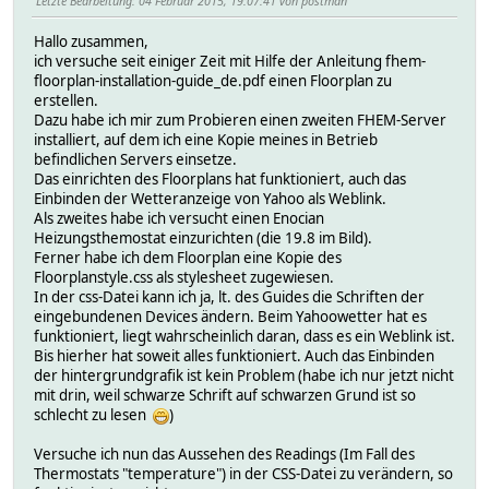
Letzte Bearbeitung
: 04 Februar 2015, 19:07:41 von postman
Hallo zusammen,
ich versuche seit einiger Zeit mit Hilfe der Anleitung fhem-
floorplan-installation-guide_de.pdf einen Floorplan zu
erstellen.
Dazu habe ich mir zum Probieren einen zweiten FHEM-Server
installiert, auf dem ich eine Kopie meines in Betrieb
befindlichen Servers einsetze.
Das einrichten des Floorplans hat funktioniert, auch das
Einbinden der Wetteranzeige von Yahoo als Weblink.
Als zweites habe ich versucht einen Enocian
Heizungsthemostat einzurichten (die 19.8 im Bild).
Ferner habe ich dem Floorplan eine Kopie des
Floorplanstyle.css als stylesheet zugewiesen.
In der css-Datei kann ich ja, lt. des Guides die Schriften der
eingebundenen Devices ändern. Beim Yahoowetter hat es
funktioniert, liegt wahrscheinlich daran, dass es ein Weblink ist.
Bis hierher hat soweit alles funktioniert. Auch das Einbinden
der hintergrundgrafik ist kein Problem (habe ich nur jetzt nicht
mit drin, weil schwarze Schrift auf schwarzen Grund ist so
schlecht zu lesen
)
Versuche ich nun das Aussehen des Readings (Im Fall des
Thermostats "temperature") in der CSS-Datei zu verändern, so