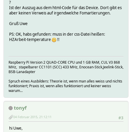
?
Ist der Auszug aus dem html-Code für das Device. Dort gibt es
aber keinen Verweis auf irgendwelche Fomartierungen.
Gruß Uwe
PS: OK, habs gefunden: muss in der css-Datei heißen:
HZArbeit-temperature
!!
Raspberry Pi Version 2 QUAD-CORE CPU und 1 GB RAM, CUL V3 868
MHz, stapelbarer CC1101 (SCC) 433 MHz, Enocean-Stick,Jeelink-Stick,
BSB-Lanadapter
Spruch eines Ausbilders: Theorie ist, wenn man alles weiss und nichts
funktioniert; Praxis ist, wenn alles funktioniert und keiner weiss
warum...
tonyf
04 Februar 2015, 21:12:11
#3
hi Uwe,