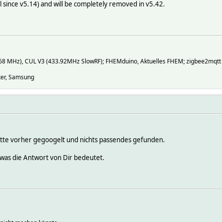
 since v5.14) and will be completely removed in v5.42.
868 MHz), CUL V3 (433.92MHz SlowRF); FHEMduino, Aktuelles FHEM; zigbee2mqtt
nker, Samsung
hatte vorher gegoogelt und nichts passendes gefunden.
, was die Antwort von Dir bedeutet.