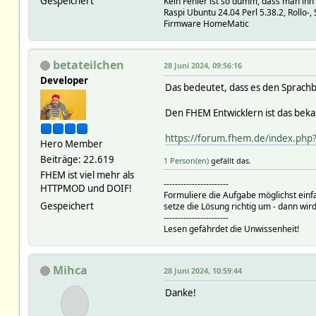
Gespeichert
Kein Fehler ist so dumm, dass man ihn
Raspi Ubuntu 24.04 Perl 5.38.2, Rollo
Firmware HomeMatic
betateilchen
28 Juni 2024, 09:56:16
Developer
Das bedeutet, dass es den Sprach
Den FHEM Entwicklern ist das beka
https://forum.fhem.de/index.php
Hero Member
Beiträge: 22.619
1 Person(en)
gefällt das.
FHEM ist viel mehr als
-----------------------
HTTPMOD und DOIF!
Formuliere die Aufgabe möglichst einf
Gespeichert
setze die Lösung richtig um - dann wird
-----------------------
Lesen gefährdet die Unwissenheit!
Mihca
28 Juni 2024, 10:59:44
Danke!