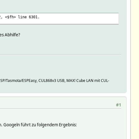
2, <$fh> line 6301.
es Abhilfe?
20, ESP/Tasmota/ESPEasy, CUL868v3 USB, MAX! Cube LAN mit CUL-
#1
en. Googeln führt zu folgendem Ergebnis: