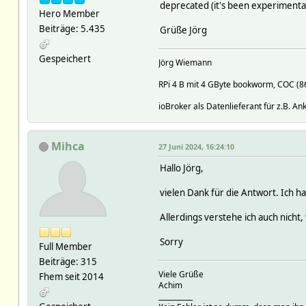
deprecated (it's been experimental
Hero Member
Beiträge: 5.435
Grüße Jörg
Gespeichert
Jörg Wiemann
RPi 4 B mit 4 GByte bookworm, COC (
ioBroker als Datenlieferant für z.B. A
Mihca
27 Juni 2024, 16:24:10
Hallo Jörg,
vielen Dank für die Antwort. Ich 
Allerdings verstehe ich auch nicht
Sorry
Full Member
Beiträge: 315
Viele Grüße
Fhem seit 2014
Achim
__________