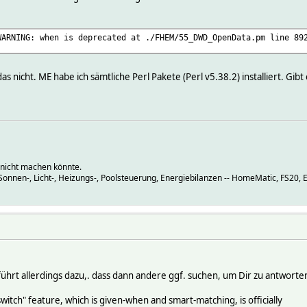
WARNING: when is deprecated at ./FHEM/55_DWD_OpenData.pm line 89
 nicht. ME habe ich sämtliche Perl Pakete (Perl v5.38.2) installiert. Gibt 
 nicht machen könnte.
-, Sonnen-, Licht-, Heizungs-, Poolsteuerung, Energiebilanzen -- HomeMatic, FS
führt allerdings dazu,. dass dann andere ggf. suchen, um Dir zu antwort
witch" feature, which is given-when and smart-matching, is officially