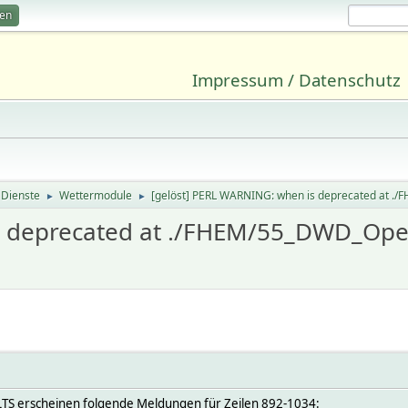
ren
Impressum / Datenschutz
 Dienste
Wettermodule
[gelöst] PERL WARNING: when is deprecated at 
►
►
s deprecated at ./FHEM/55_DWD_Op
LTS erscheinen folgende Meldungen für Zeilen 892-1034: