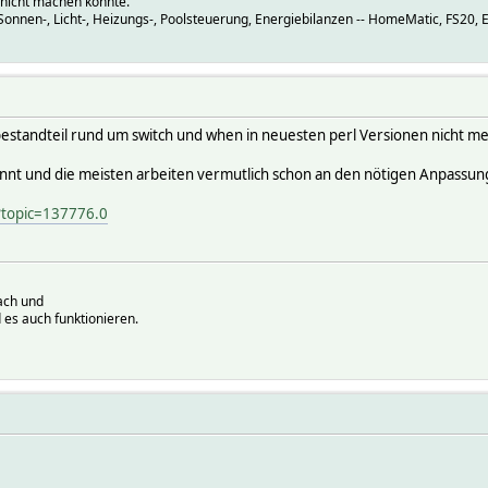
 nicht machen könnte.
-, Sonnen-, Licht-, Heizungs-, Poolsteuerung, Energiebilanzen -- HomeMatic, FS
bestandteil rund um switch und when in neuesten perl Versionen nicht 
nnt und die meisten arbeiten vermutlich schon an den nötigen Anpassun
?topic=137776.0
ach und
 es auch funktionieren.