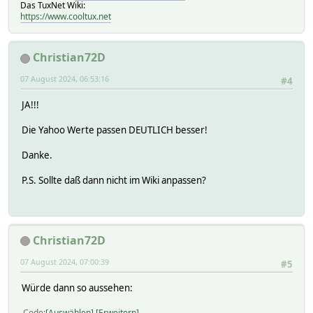
Das TuxNet Wiki:
https://www.cooltux.net
Christian72D
07 August 2024, 06:53:16
#4
JA!!!
Die Yahoo Werte passen DEUTLICH besser!
Danke.
P.S. Sollte daß dann nicht im Wiki anpassen?
Christian72D
07 August 2024, 07:00:39
#5
Würde dann so aussehen:
Code
Auswählen
Erweitern