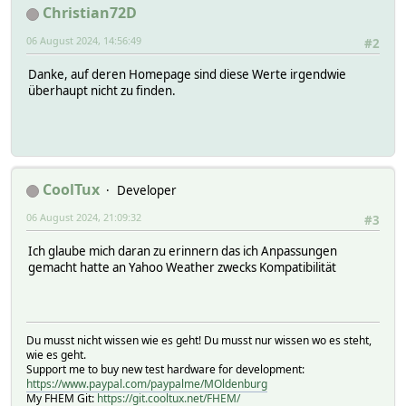
Christian72D
06 August 2024, 14:56:49
#2
Danke, auf deren Homepage sind diese Werte irgendwie
überhaupt nicht zu finden.
CoolTux
Developer
06 August 2024, 21:09:32
#3
Ich glaube mich daran zu erinnern das ich Anpassungen
gemacht hatte an Yahoo Weather zwecks Kompatibilität
Du musst nicht wissen wie es geht! Du musst nur wissen wo es steht,
wie es geht.
Support me to buy new test hardware for development:
https://www.paypal.com/paypalme/MOldenburg
My FHEM Git:
https://git.cooltux.net/FHEM/