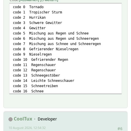
code 0 Tornado
code 1 Tropischer Sturm
code 2 Hurrikan
code 3 Schwere Gewitter
code 4 Gewitter
code 5 Mischung aus Regen und Schnee
code 6 Mischung aus Regen und Schneeregen
code 7 Mischung aus Schnee und Schneeregen
code 8 Gefrierender Nieselregen
code 9 Nieselregen
code 10 Gefrierender Regen
code 11 Regenschauer
code 12 Regenschauer
code 13 Schneegestöber
code 14 Leichte Schneeschauer
code 15 Schneetreiben
code 16 Schnee
code 17 Hagel
code 18 Schneeregen
code 19 Staub
code 20 Nebelig
code 21 Dunst
CoolTux
Developer
code 22 Rauchig
10 August 2024, 12:54:32
code 23 Stürmisch
#6