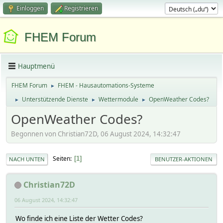
Einloggen
Registrieren
FHEM Forum
Hauptmenü
FHEM Forum
FHEM - Hausautomations-Systeme
►
Unterstützende Dienste
Wettermodule
OpenWeather Codes?
►
►
►
OpenWeather Codes?
Begonnen von Christian72D, 06 August 2024, 14:32:47
Seiten
1
NACH UNTEN
BENUTZER-AKTIONEN
Christian72D
06 August 2024, 14:32:47
Wo finde ich eine Liste der Wetter Codes?