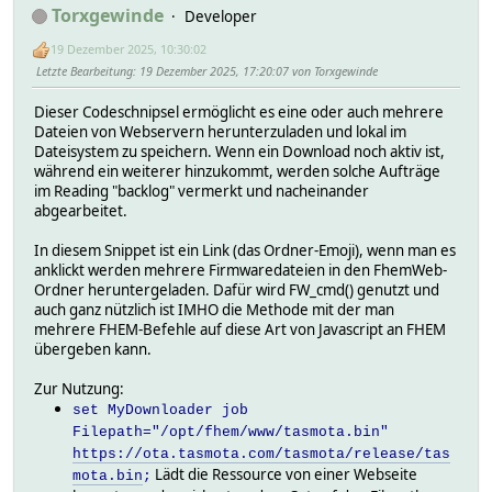
Torxgewinde
Developer
19 Dezember 2025, 10:30:02
Letzte Bearbeitung
: 19 Dezember 2025, 17:20:07 von Torxgewinde
Dieser Codeschnipsel ermöglicht es eine oder auch mehrere
Dateien von Webservern herunterzuladen und lokal im
Dateisystem zu speichern. Wenn ein Download noch aktiv ist,
während ein weiterer hinzukommt, werden solche Aufträge
im Reading "backlog" vermerkt und nacheinander
abgearbeitet.
In diesem Snippet ist ein Link (das Ordner-Emoji), wenn man es
anklickt werden mehrere Firmwaredateien in den FhemWeb-
Ordner heruntergeladen. Dafür wird FW_cmd() genutzt und
auch ganz nützlich ist IMHO die Methode mit der man
mehrere FHEM-Befehle auf diese Art von Javascript an FHEM
übergeben kann.
Zur Nutzung:
set MyDownloader job
Filepath="/opt/fhem/www/tasmota.bin"
https://ota.tasmota.com/tasmota/release/tas
Lädt die Ressource von einer Webseite
mota.bin
;