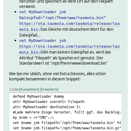
herunter und speichert an dem Ort auf den Filepath
verweist.
set MyDownloader job
Dateipfad="/opt/fhem/www/tasmota.bin"
https://ota.tasmota.com/tasmota/release/tas
Das Gleiche mit deutschem Wort für den
mota.bin
;
Dateipfad...
set MyDownloader job
https://ota.tasmota.com/tasmota/release/tas
Gibt man keinen Dateipfad an, wird das
mota.bin
;
Attribut "Filepath" als Speicherort genutzt. Der
Standardwert ist "/opt/fhem/www/download.bin"
Wie bei mir üblich, ohne viel Extra-Devices, alles schön
kompakt beisammen in diesem Snippet:
Code
Auswählen
Erweitern
defmod MyDownloader dummy
attr MyDownloader userattr Filepath
attr MyDownloader devStateIcon {\
#Lade mehrere Dinge herunter, füllt ggf. das Backlog:\
my $cmd = <<"CMD";;\
set $name job Filepath="/opt/fhem/www/tasmota.bin" https:
set $name job Filepath="/opt/fhem/www/tasmota.bin.gz" htt