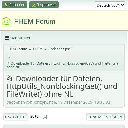
Einloggen
Registrieren
FHEM Forum
Hauptmenü
FHEM Forum
FHEM
Codeschnipsel
►
►
►
📂 Downloader für Dateien, HttpUtils_NonblockingGet() und FileWrite()
ohne NL
📂 Downloader für Dateien,
HttpUtils_NonblockingGet() und
FileWrite() ohne NL
Begonnen von Torxgewinde, 19 Dezember 2025, 10:30:02
Seiten
1
NACH UNTEN
BENUTZER-AKTIONEN