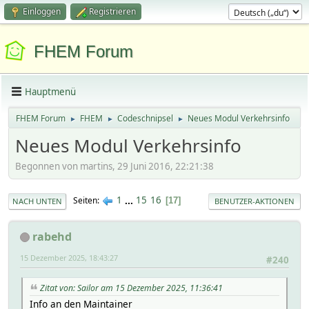
Einloggen
Registrieren
FHEM Forum
Hauptmenü
FHEM Forum
FHEM
Codeschnipsel
Neues Modul Verkehrsinfo
►
►
►
Neues Modul Verkehrsinfo
Begonnen von martins, 29 Juni 2016, 22:21:38
1
...
15
16
Seiten
17
NACH UNTEN
BENUTZER-AKTIONEN
rabehd
15 Dezember 2025, 18:43:27
#240
Zitat von: Sailor am 15 Dezember 2025, 11:36:41
Info an den Maintainer