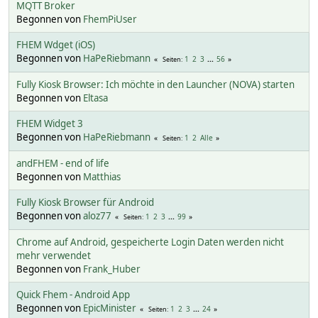
MQTT Broker
Begonnen von
FhemPiUser
FHEM Wdget (iOS)
Begonnen von
HaPeRiebmann
1
2
3
...
56
Seiten
Fully Kiosk Browser: Ich möchte in den Launcher (NOVA) starten
Begonnen von
Eltasa
FHEM Widget 3
Begonnen von
HaPeRiebmann
1
2
Alle
Seiten
andFHEM - end of life
Begonnen von
Matthias
Fully Kiosk Browser für Android
Begonnen von
aloz77
1
2
3
...
99
Seiten
Chrome auf Android, gespeicherte Login Daten werden nicht
mehr verwendet
Begonnen von
Frank_Huber
Quick Fhem - Android App
Begonnen von
EpicMinister
1
2
3
...
24
Seiten