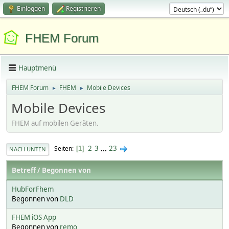
Einloggen
Registrieren
FHEM Forum
Hauptmenü
FHEM Forum
FHEM
Mobile Devices
►
►
Mobile Devices
FHEM auf mobilen Geräten.
2
3
...
23
Seiten
1
NACH UNTEN
Betreff
/
Begonnen von
HubForFhem
Begonnen von
DLD
FHEM iOS App
Begonnen von
remo