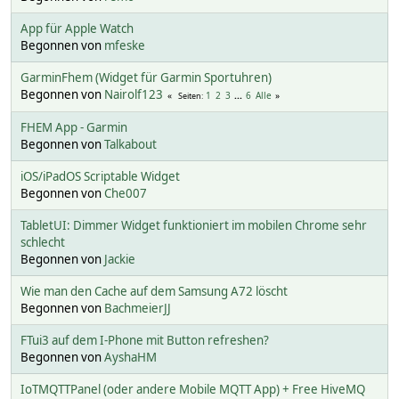
App für Apple Watch
Begonnen von
mfeske
GarminFhem (Widget für Garmin Sportuhren)
Begonnen von
Nairolf123
1
2
3
...
6
Alle
Seiten
FHEM App - Garmin
Begonnen von
Talkabout
iOS/iPadOS Scriptable Widget
Begonnen von
Che007
TabletUI: Dimmer Widget funktioniert im mobilen Chrome sehr
schlecht
Begonnen von
Jackie
Wie man den Cache auf dem Samsung A72 löscht
Begonnen von
BachmeierJJ
FTui3 auf dem I-Phone mit Button refreshen?
Begonnen von
AyshaHM
IoTMQTTPanel (oder andere Mobile MQTT App) + Free HiveMQ