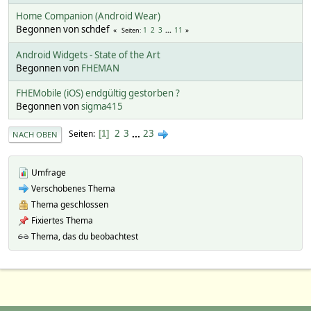
Home Companion (Android Wear)
Begonnen von schdef
1
2
3
...
11
Seiten
Android Widgets - State of the Art
Begonnen von
FHEMAN
FHEMobile (iOS) endgültig gestorben ?
Begonnen von
sigma415
2
3
...
23
Seiten
1
NACH OBEN
Umfrage
Verschobenes Thema
Thema geschlossen
Fixiertes Thema
Thema, das du beobachtest