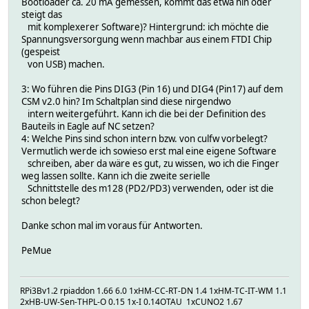
Bootloader ca. 20 mA gemessen, kommt das etwa hin oder
steigt das
mit komplexerer Software)? Hintergrund: ich möchte die
Spannungsversorgung wenn machbar aus einem FTDI Chip
(gespeist
von USB) machen.
3: Wo führen die Pins DIG3 (Pin 16) und DIG4 (Pin17) auf dem
CSM v2.0 hin? Im Schaltplan sind diese nirgendwo
intern weitergeführt. Kann ich die bei der Definition des
Bauteils in Eagle auf NC setzen?
4: Welche Pins sind schon intern bzw. von culfw vorbelegt?
Vermutlich werde ich sowieso erst mal eine eigene Software
schreiben, aber da wäre es gut, zu wissen, wo ich die Finger
weg lassen sollte. Kann ich die zweite serielle
Schnittstelle des m128 (PD2/PD3) verwenden, oder ist die
schon belegt?
Danke schon mal im voraus für Antworten.
PeMue
RPi3Bv1.2 rpiaddon 1.66 6.0 1xHM-CC-RT-DN 1.4 1xHM-TC-IT-WM 1.1
2xHB-UW-Sen-THPL-O 0.15 1x-I 0.14OTAU 1xCUNO2 1.67