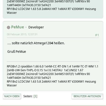
2xEM1000WZ 2xUniroll 1xASH2200 3xHMS100T(F) 1xRFXtrx 90
1xWT440H 3xTFA30.3150 5xFA21
RPi1Bv2 LCDCSM 1.63 5.8 2xMAX HKT 1xMAX RT V200KW1 Heizung
Wasser
PeMue
Developer
08 Februar 2013, 12:07:01
#1
.... sollte natürlich Atmega128
4
heißen.
Gruß PeMue
RPi3Bv1.2 rpiaddon 1.66 6.0 1xHM-CC-RT-DN 1.4 1xHM-TC-IT-WM 1.1
2xHB-UW-Sen-THPL-O 0.15 1x-I 0.14OTAU 1xCUNO2 1.67
2xEM1000WZ 2xUniroll 1xASH2200 3xHMS100T(F) 1xRFXtrx 90
1xWT440H 3xTFA30.3150 5xFA21
RPi1Bv2 LCDCSM 1.63 5.8 2xMAX HKT 1xMAX RT V200KW1 Heizung
Wasser
Seiten
1
NACH OBEN
BENUTZER-AKTIONEN