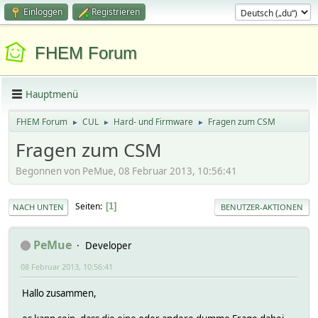
Einloggen
Registrieren
FHEM Forum
Hauptmenü
FHEM Forum
CUL
Hard- und Firmware
Fragen zum CSM
►
►
►
Fragen zum CSM
Begonnen von PeMue, 08 Februar 2013, 10:56:41
Seiten
1
NACH UNTEN
BENUTZER-AKTIONEN
PeMue
Developer
08 Februar 2013, 10:56:41
Hallo zusammen,