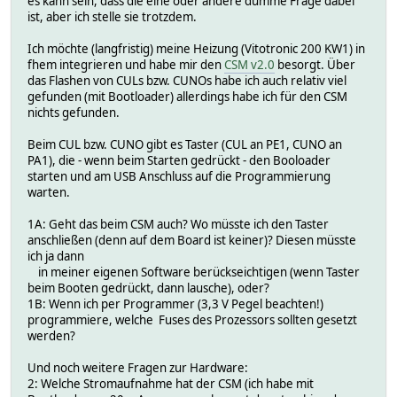
es kann sein, dass die eine oder andere dumme Frage dabei
ist, aber ich stelle sie trotzdem.
Ich möchte (langfristig) meine Heizung (Vitotronic 200 KW1) in
fhem integrieren und habe mir den
CSM v2.0
besorgt. Über
das Flashen von CULs bzw. CUNOs habe ich auch relativ viel
gefunden (mit Bootloader) allerdings habe ich für den CSM
nichts gefunden.
Beim CUL bzw. CUNO gibt es Taster (CUL an PE1, CUNO an
PA1), die - wenn beim Starten gedrückt - den Booloader
starten und am USB Anschluss auf die Programmierung
warten.
1A: Geht das beim CSM auch? Wo müsste ich den Taster
anschließen (denn auf dem Board ist keiner)? Diesen müsste
ich ja dann
in meiner eigenen Software berückseichtigen (wenn Taster
beim Booten gedrückt, dann lausche), oder?
1B: Wenn ich per Programmer (3,3 V Pegel beachten!)
programmiere, welche Fuses des Prozessors sollten gesetzt
werden?
Und noch weitere Fragen zur Hardware:
2: Welche Stromaufnahme hat der CSM (ich habe mit