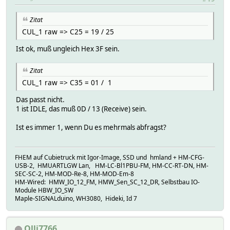
Zitat
CUL_1 raw => C25 = 19 / 25
Ist ok, muß ungleich Hex 3F sein.
Zitat
CUL_1 raw => C35 = 01 / 1
Das passt nicht.
1 ist IDLE, das muß 0D / 13 (Receive) sein.
Ist es immer 1, wenn Du es mehrmals abfragst?
FHEM auf Cubietruck mit Igor-Image, SSD und hmland + HM-CFG-
USB-2, HMUARTLGW Lan, HM-LC-Bl1PBU-FM, HM-CC-RT-DN, HM-
SEC-SC-2, HM-MOD-Re-8, HM-MOD-Em-8
HM-Wired: HMW_IO_12_FM, HMW_Sen_SC_12_DR, Selbstbau IO-
Module HBW_IO_SW
Maple-SIGNALduino, WH3080, Hideki, Id 7
Olli7766