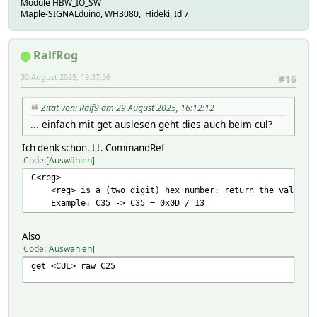
Module HBW_IO_SW
Maple-SIGNALduino, WH3080, Hideki, Id 7
RalfRog
30 August 2025, 19:37:56
#16
Zitat von: Ralf9 am 29 August 2025, 16:12:12
... einfach mit get auslesen geht dies auch beim cul?
Ich denk schon. Lt. CommandRef
Code
Auswählen
C<reg>
<reg> is a (two digit) hex number: return the value of 
Example: C35 -> C35 = 0x0D / 13
Also
Code
Auswählen
get <CUL> raw C25