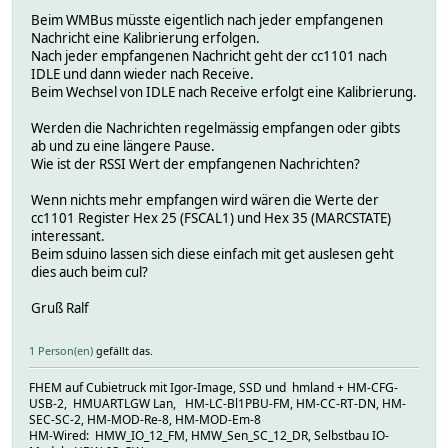
Beim WMBus müsste eigentlich nach jeder empfangenen
Nachricht eine Kalibrierung erfolgen.
Nach jeder empfangenen Nachricht geht der cc1101 nach
IDLE und dann wieder nach Receive.
Beim Wechsel von IDLE nach Receive erfolgt eine Kalibrierung.
Werden die Nachrichten regelmässig empfangen oder gibts
ab und zu eine längere Pause.
Wie ist der RSSI Wert der empfangenen Nachrichten?
Wenn nichts mehr empfangen wird wären die Werte der
cc1101 Register Hex 25 (FSCAL1) und Hex 35 (MARCSTATE)
interessant.
Beim sduino lassen sich diese einfach mit get auslesen geht
dies auch beim cul?
Gruß Ralf
1 Person(en)
gefällt das.
FHEM auf Cubietruck mit Igor-Image, SSD und hmland + HM-CFG-
USB-2, HMUARTLGW Lan, HM-LC-Bl1PBU-FM, HM-CC-RT-DN, HM-
SEC-SC-2, HM-MOD-Re-8, HM-MOD-Em-8
HM-Wired: HMW_IO_12_FM, HMW_Sen_SC_12_DR, Selbstbau IO-