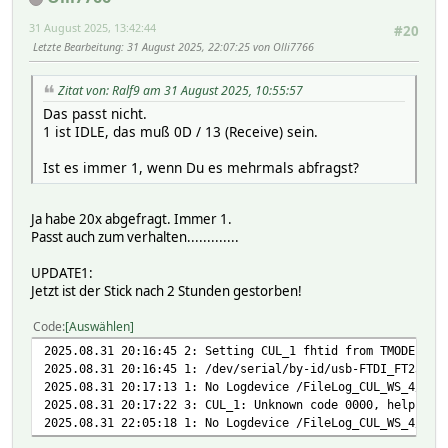
31 August 2025, 13:42:44
#20
Letzte Bearbeitung
: 31 August 2025, 22:07:25 von Olli7766
Zitat von: Ralf9 am 31 August 2025, 10:55:57
Das passt nicht.
1 ist IDLE, das muß 0D / 13 (Receive) sein.
Ist es immer 1, wenn Du es mehrmals abfragst?
Ja habe 20x abgefragt. Immer 1.
Passt auch zum verhalten.............
UPDATE1:
Jetzt ist der Stick nach 2 Stunden gestorben!
Code
Auswählen
2025.08.31 20:16:45 2: Setting CUL_1 fhtid from TMODE to 
2025.08.31 20:16:45 1: /dev/serial/by-id/usb-FTDI_FT232R_
2025.08.31 20:17:13 1: No Logdevice /FileLog_CUL_WS_4/
2025.08.31 20:17:22 3: CUL_1: Unknown code 0000, help me!
2025.08.31 22:05:18 1: No Logdevice /FileLog_CUL_WS_4/