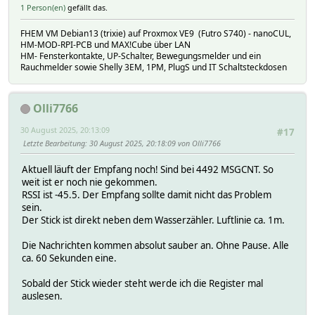
1 Person(en)
gefällt das.
FHEM VM Debian13 (trixie) auf Proxmox VE9 (Futro S740) - nanoCUL,
HM-MOD-RPI-PCB und MAX!Cube über LAN
HM- Fensterkontakte, UP-Schalter, Bewegungsmelder und ein
Rauchmelder sowie Shelly 3EM, 1PM, PlugS und IT Schaltsteckdosen
Olli7766
30 August 2025, 20:13:09
#17
Letzte Bearbeitung
: 30 August 2025, 20:18:09 von Olli7766
Aktuell läuft der Empfang noch! Sind bei 4492 MSGCNT. So
weit ist er noch nie gekommen.
RSSI ist -45.5. Der Empfang sollte damit nicht das Problem
sein.
Der Stick ist direkt neben dem Wasserzähler. Luftlinie ca. 1m.
Die Nachrichten kommen absolut sauber an. Ohne Pause. Alle
ca. 60 Sekunden eine.
Sobald der Stick wieder steht werde ich die Register mal
auslesen.