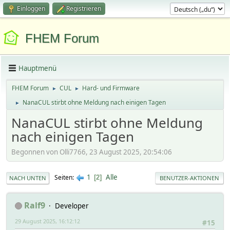
Einloggen
Registrieren
FHEM Forum
Hauptmenü
FHEM Forum
CUL
Hard- und Firmware
►
►
NanaCUL stirbt ohne Meldung nach einigen Tagen
►
NanaCUL stirbt ohne Meldung
nach einigen Tagen
Begonnen von Olli7766, 23 August 2025, 20:54:06
1
Alle
Seiten
2
NACH UNTEN
BENUTZER-AKTIONEN
Ralf9
Developer
29 August 2025, 16:12:12
#15