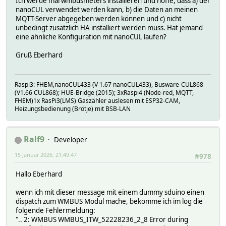
Ich werde mal wmbusmeters installieren und hoffe, dass a) der
nanoCUL verwendet werden kann, b) die Daten an meinen
MQTT-Server abgegeben werden können und c) nicht
unbedingt zusätzlich HA installiert werden muss. Hat jemand
eine ähnliche Konfiguration mit nanoCUL laufen?
Gruß Eberhard
Raspi3: FHEM,nanoCUL433 (V 1.67 nanoCUL433), Busware-CUL868
(V1.66 CUL868); HUE-Bridge (2015); 3xRaspi4 (Node-red, MQTT,
FHEM)1x RasPi3(LMS) Gaszähler auslesen mit ESP32-CAM,
Heizungsbedienung (Brötje) mit BSB-LAN
Ralf9
Developer
15 Januar 2026, 21:49:47
#978
Hallo Eberhard
wenn ich mit dieser message mit einem dummy sduino einen
dispatch zum WMBUS Modul mache, bekomme ich im log die
folgende Fehlermeldung:
".. 2: WMBUS WMBUS_ITW_52228236_2_8 Error during