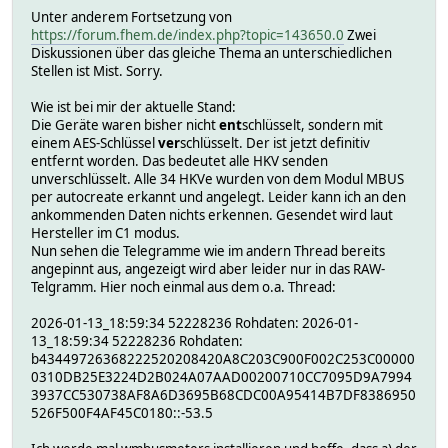
Unter anderem Fortsetzung von
https://forum.fhem.de/index.php?topic=143650.0
Zwei
Diskussionen über das gleiche Thema an unterschiedlichen
Stellen ist Mist. Sorry.
Wie ist bei mir der aktuelle Stand:
Die Geräte waren bisher nicht
ent
schlüsselt, sondern mit
einem AES-Schlüssel
ver
schlüsselt. Der ist jetzt definitiv
entfernt worden. Das bedeutet alle HKV senden
unverschlüsselt. Alle 34 HKVe wurden von dem Modul MBUS
per autocreate erkannt und angelegt. Leider kann ich an den
ankommenden Daten nichts erkennen. Gesendet wird laut
Hersteller im C1 modus.
Nun sehen die Telegramme wie im andern Thread bereits
angepinnt aus, angezeigt wird aber leider nur in das RAW-
Telgramm. Hier noch einmal aus dem o.a. Thread:
2026-01-13_18:59:34 52228236 Rohdaten: 2026-01-
13_18:59:34 52228236 Rohdaten:
b43449726368222520208420A8C203C900F002C253C00000
0310DB25E3224D2B024A07AAD00200710CC7095D9A7994
3937CC530738AF8A6D3695B68CDC00A95414B7DF8386950
526F500F4AF45C0180::-53.5