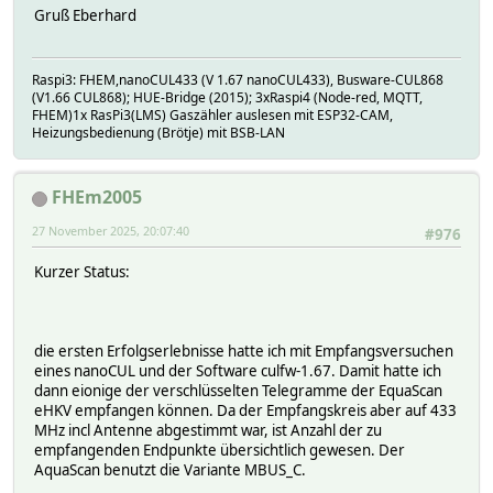
devioNoSTATE 1
Gruß Eberhard
eventCount 25
initString X21
brc
Raspi3: FHEM,nanoCUL433 (V 1.67 nanoCUL433), Busware-CUL868
MatchList:
(V1.66 CUL868); HUE-Bridge (2015); 3xRaspi4 (Node-red, MQTT,
8:HMS ^810e04....(1|5|9).a001
FHEM)1x RasPi3(LMS) Gaszähler auslesen mit ESP32-CAM,
D:CUL_IR ^I............
Heizungsbedienung (Brötje) mit BSB-LAN
H:STACKABLE_CC ^\*
J:WMBUS ^b.*
M:TSSTACKED ^\*
FHEm2005
N:STACKABLE ^\*
READINGS:
27 November 2025, 20:07:40
#976
2025-11-17 11:47:37 ccconf freq:868.300MHz bWid
2025-11-17 12:02:13 cmds B b C F i A Z E k G 
Kurzer Status:
2025-11-16 12:35:12 raw isF000FF0FFFF0
2025-11-17 12:02:13 state Initialized
Attributes:
event-on-change-reading .*
die ersten Erfolgserlebnisse hatte ich mit Empfangsversuchen
longids 0
eines nanoCUL und der Software culfw-1.67. Damit hatte ich
model CUL
dann eionige der verschlüsselten Telegramme der EquaScan
rfmode WMBus_C
eHKV empfangen können. Da der Empfangskreis aber auf 433
room System->Basics
MHz incl Antenne abgestimmt war, ist Anzahl der zu
verbose 5
empfangenden Endpunkte übersichtlich gewesen. Der
AquaScan benutzt die Variante MBUS_C.