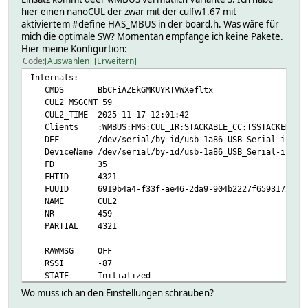
hier einen nanoCUL der zwar mit der culfw1.67 mit
aktiviertem #define HAS_MBUS in der board.h. Was wäre für
mich die optimale SW? Momentan empfange ich keine Pakete.
Hier meine Konfigurtion:
Code
Auswählen
Erweitern
Internals:
CMDS BbCFiAZEkGMKUYRTVWXefltx
CUL2_MSGCNT 59
CUL2_TIME 2025-11-17 12:01:42
Clients :WMBUS:HMS:CUL_IR:STACKABLE_CC:TSSTACKED:STA
DEF /dev/serial/by-id/usb-1a86_USB_Serial-if00-po
DeviceName /dev/serial/by-id/usb-1a86_USB_Serial-if00-p
FD 35
FHTID 4321
FUUID 6919b4a4-f33f-ae46-2da9-904b2227f6593172
NAME CUL2
NR 459
PARTIAL 4321
RAWMSG OFF
RSSI -87
STATE Initialized
TYPE CUL
Wo muss ich an den Einstellungen schrauben?
VERSION V 1.66 nanoCUL433