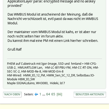
ApplicationLayer parse: encrypted message and no aeskey
provided"
Das WMBUS Modul ist anscheinend der Meinung, daß die
Nachricht verschlüsselt ist, evtl passt da was nicht im WMBUS
Modul.
Der maintainer vom WMBUS Modul ist kaihs, er ist aber nur
noch recht selten hier im forum aktiv.
Du kannst ihm mal eine PM mit einen Link hierher schreiben.
Gruß Ralf
FHEM auf Cubietruck mit Igor-Image, SSD und hmland + HM-CFG-
USB-2, HMUARTLGW Lan, HM-LC-Bl1PBU-FM, HM-CC-RT-DN, HM-
SEC-SC-2, HM-MOD-Re-8, HM-MOD-Em-8
HM-Wired: HMW_IO_12_FM, HMW_Sen_SC_12_DR, Selbstbau IO-
Module HBW_IO_SW
Maple-SIGNALduino, WH3080, Hideki, Id 7
1
...
64
65
Seiten
66
NACH OBEN
BENUTZER-AKTIONEN