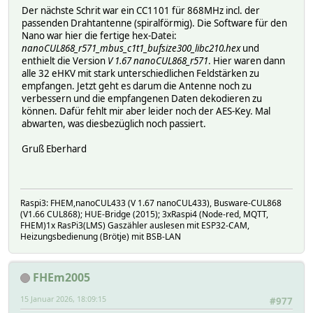
Der nächste Schrit war ein CC1101 für 868MHz incl. der
passenden Drahtantenne (spiralförmig). Die Software für den
Nano war hier die fertige hex-Datei:
nanoCUL868_r571_mbus_c1t1_bufsize300_libc210.hex
und
enthielt die Version
V 1.67 nanoCUL868_r571
. Hier waren dann
alle 32 eHKV mit stark unterschiedlichen Feldstärken zu
empfangen. Jetzt geht es darum die Antenne noch zu
verbessern und die empfangenen Daten dekodieren zu
können. Dafür fehlt mir aber leider noch der AES-Key. Mal
abwarten, was diesbezüglich noch passiert.
Gruß Eberhard
Raspi3: FHEM,nanoCUL433 (V 1.67 nanoCUL433), Busware-CUL868
(V1.66 CUL868); HUE-Bridge (2015); 3xRaspi4 (Node-red, MQTT,
FHEM)1x RasPi3(LMS) Gaszähler auslesen mit ESP32-CAM,
Heizungsbedienung (Brötje) mit BSB-LAN
FHEm2005
15 Januar 2026, 18:09:15
#977