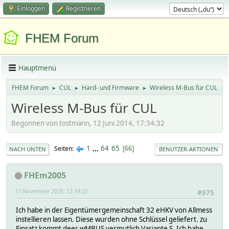
Einloggen
Registrieren
FHEM Forum
Hauptmenü
FHEM Forum
CUL
Hard- und Firmware
Wireless M-Bus für CUL
►
►
►
Wireless M-Bus für CUL
Begonnen von tostmann, 12 Juni 2014, 17:34:32
1
...
64
65
Seiten
66
NACH UNTEN
BENUTZER-AKTIONEN
FHEm2005
17 November 2025, 12:14:22
#975
Ich habe in der Eigentümergemeinschaft 32 eHKV von Allmess
instellieren lassen. Diese wurden ohne Schlüssel geliefert. zu
Einsatz kommt deer wMBUS vermutlich Variante S. Ich habe