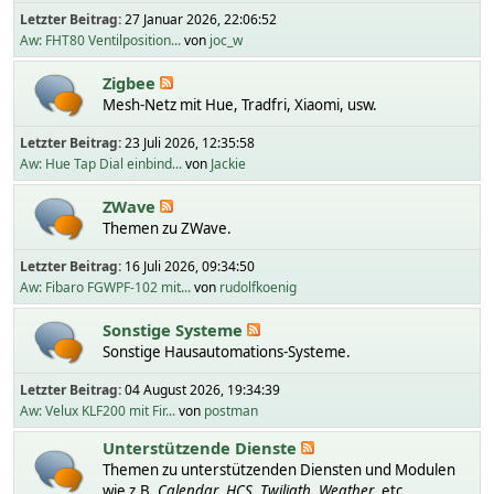
Letzter Beitrag:
27 Januar 2026, 22:06:52
Aw: FHT80 Ventilposition...
von
joc_w
Zigbee
Mesh-Netz mit Hue, Tradfri, Xiaomi, usw.
Letzter Beitrag:
23 Juli 2026, 12:35:58
Aw: Hue Tap Dial einbind...
von
Jackie
ZWave
Themen zu ZWave.
Letzter Beitrag:
16 Juli 2026, 09:34:50
Aw: Fibaro FGWPF-102 mit...
von
rudolfkoenig
Sonstige Systeme
Sonstige Hausautomations-Systeme.
Letzter Beitrag:
04 August 2026, 19:34:39
Aw: Velux KLF200 mit Fir...
von
postman
Unterstützende Dienste
Themen zu unterstützenden Diensten und Modulen
wie z.B.
Calendar
,
HCS
,
Twiligth
,
Weather
, etc.