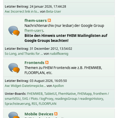
Letzter Beitrag:
24 Januar 2026, 17:44:28
Aw: Incorrect link in lo...
von
Beta-User
fhem-users
Nachrichtenarchiv (nur lesbar) der Google Group
fhem-users
.
Bitte den Hinweis unter FHEM Mailinglisten auf
Google Groups beachten!
Letzter Beitrag:
31 Dezember 2012, 13:54:02
So Long, and Thanks for ...
von
rudolfkoenig
Frontends
Themen zu FHEM Frontends wie z.B. FHEMWEB,
FLOORPLAN, etc.
Letzter Beitrag:
03 August 2026, 16:05:50
Aw: Widget-Datetimepicke...
von
Apollon
Unter-Boards
FHEMWEB
TabletUI
FhemNative
FHEMapp
fronthem /
smartVISU
SVG / Plots / logProxy
readingsGroup / readingsHistory
Sprachsteuerung
RSS
FLOORPLAN
Mobile Devices