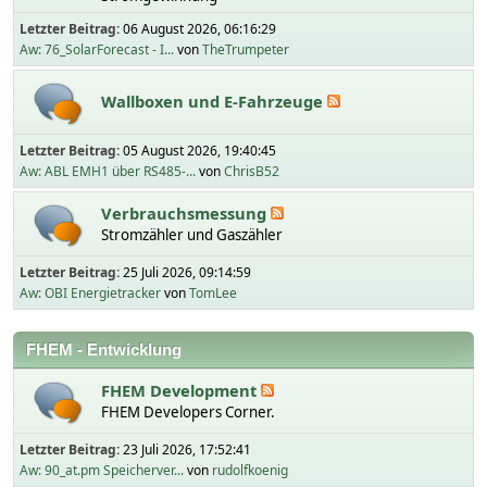
Letzter Beitrag:
06 August 2026, 06:16:29
Aw: 76_SolarForecast - I...
von
TheTrumpeter
Wallboxen und E-Fahrzeuge
Letzter Beitrag:
05 August 2026, 19:40:45
Aw: ABL EMH1 über RS485-...
von
ChrisB52
Verbrauchsmessung
Stromzähler und Gaszähler
Letzter Beitrag:
25 Juli 2026, 09:14:59
Aw: OBI Energietracker
von
TomLee
FHEM - Entwicklung
FHEM Development
FHEM Developers Corner.
Letzter Beitrag:
23 Juli 2026, 17:52:41
Aw: 90_at.pm Speicherver...
von
rudolfkoenig