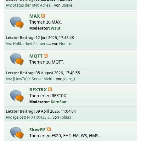
Aw: Status der KNX Adres...
von
Boekel
MAX
Themen zu MAX.
Moderator:
Wzut
Letzter Beitrag:
12 Juni 2026, 17:43:48
Aw: Haltbarkeit / Lebens...
von
Nuems
MQTT
Themen zu MQTT.
Letzter Beitrag:
05 August 2026, 17:40:55
Aw: [HowTo] X-Sense Meld...
von
Joerg_L
RFXTRX
Themen zu RFXTRX
Moderator:
KernSani
Letzter Beitrag:
09 April 2026, 11:04:04
Aw: [gelöst] RFXTRX433 I...
von
Tobias
SlowRF
Themen zu FS20, FHT, EM, WS, HMS.