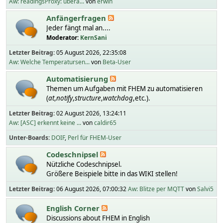
Aw: readingsProxy: übera...
von
erwin
Anfängerfragen
Jeder fängt mal an....
Moderator:
KernSani
Letzter Beitrag:
05 August 2026, 22:35:08
Aw: Welche Temperatursen...
von
Beta-User
Automatisierung
Themen um Aufgaben mit FHEM zu automatisieren
(
at
,
notify
,
structure
,
watchdog
,etc.).
Letzter Beitrag:
02 August 2026, 13:24:11
Aw: [ASC] erkennt keine ...
von
caldir65
Unter-Boards
DOIF
Perl für FHEM-User
Codeschnipsel
Nützliche Codeschnipsel.
Größere Beispiele bitte in das WIKI stellen!
Letzter Beitrag:
06 August 2026, 07:00:32
Aw: Blitze per MQTT
von
Salvi5
English Corner
Discussions about FHEM in English