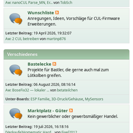
Aw: nanoCUL Parse_MN, Er...
von
TobSch
Wunschliste
Anregungen, Ideen, Vorschläge für CUL-Firmware
Erweiterungen.
Letzter Beitrag:
19 April 2026, 19:32:07
Aw: 2 CUL betreiben
von
martinp876
Verschiedenes
Bastelecke
Projekte für Bastler, die gerne auch mal zum
Lötkolben greifen.
Letzter Beitrag:
06 August 2026, 08:16:14
Aw: BoseFix32 — lokaler ...
von
betateilchen
Unter-Boards
ESP Familie
3D-Druck/Gehäuse
MySensors
Marktplatz - Güter
Kein gewerblicher oder gewerbsmäßiger Handel.
Letzter Beitrag:
19 Juli 2026, 16:18:16
[Verkaufe]Homematic Hard...
von
Fixel2012