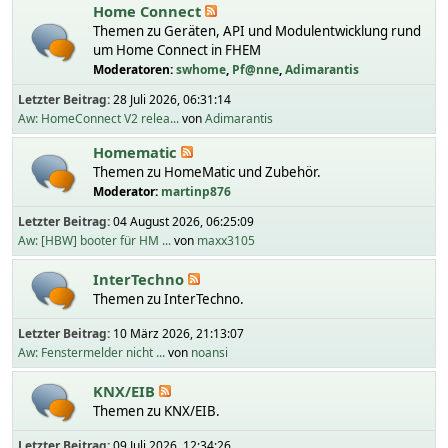
Home Connect
Themen zu Geräten, API und Modulentwicklung rund
um Home Connect in FHEM
Moderatoren:
swhome
,
Pf@nne
,
Adimarantis
Letzter Beitrag:
28 Juli 2026, 06:31:14
Aw: HomeConnect V2 relea...
von
Adimarantis
Homematic
Themen zu HomeMatic und Zubehör.
Moderator:
martinp876
Letzter Beitrag:
04 August 2026, 06:25:09
Aw: [HBW] booter für HM ...
von
maxx3105
InterTechno
Themen zu InterTechno.
Letzter Beitrag:
10 März 2026, 21:13:07
Aw: Fenstermelder nicht ...
von
noansi
KNX/EIB
Themen zu KNX/EIB.
Letzter Beitrag:
09 Juli 2026, 12:34:26