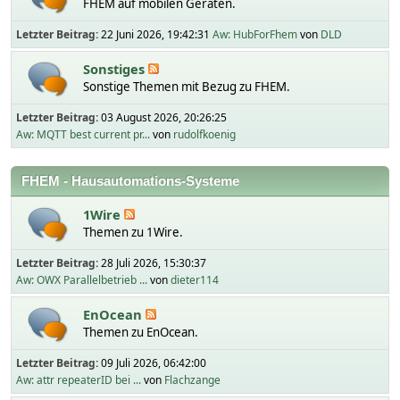
FHEM auf mobilen Geräten.
Letzter Beitrag:
22 Juni 2026, 19:42:31
Aw: HubForFhem
von
DLD
Sonstiges
Sonstige Themen mit Bezug zu FHEM.
Letzter Beitrag:
03 August 2026, 20:26:25
Aw: MQTT best current pr...
von
rudolfkoenig
FHEM - Hausautomations-Systeme
1Wire
Themen zu 1Wire.
Letzter Beitrag:
28 Juli 2026, 15:30:37
Aw: OWX Parallelbetrieb ...
von
dieter114
EnOcean
Themen zu EnOcean.
Letzter Beitrag:
09 Juli 2026, 06:42:00
Aw: attr repeaterID bei ...
von
Flachzange