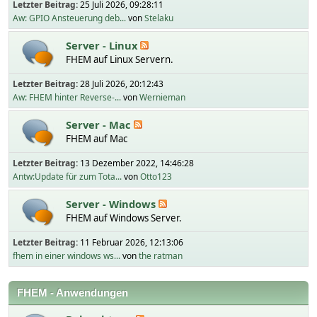
Letzter Beitrag:
25 Juli 2026, 09:28:11
Aw: GPIO Ansteuerung deb...
von
Stelaku
Server - Linux
FHEM auf Linux Servern.
Letzter Beitrag:
28 Juli 2026, 20:12:43
Aw: FHEM hinter Reverse-...
von
Wernieman
Server - Mac
FHEM auf Mac
Letzter Beitrag:
13 Dezember 2022, 14:46:28
Antw:Update für zum Tota...
von
Otto123
Server - Windows
FHEM auf Windows Server.
Letzter Beitrag:
11 Februar 2026, 12:13:06
fhem in einer windows ws...
von
the ratman
FHEM - Anwendungen