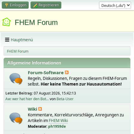
Einloggen
Registrieren
FHEM Forum
Hauptmenü
FHEM Forum
Allgemeine Informationen
Forum-Software
Regeln, Diskussionen, Fragen zu diesem FHEM-Forum
selbst.
Hier keine Themen zur Hausautomation!
Letzter Beitrag:
07 August 2026, 15:42:13
Aw: wer hat hier den Bot...
von
Beta-User
Wiki
Kommentare, Korrekturvorschläge, Anregungen zu
Artikeln im
FHEM Wiki
Moderator:
ph1959de