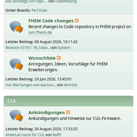
Aw: (erledigt) svn repo ...
von
rudolfkoenig
Unter-Boards
Perl Ecke
FHEM Code changes
Recent changes to Code repository in FHEM project on
svn.fhem.de
Letzter Beitrag:
08 August 2026, 10:11:42
Revision 31551: 76_Solar...
von
System
Wunschliste
Anregungen, Ideen, Vorschläge für FHEM
Erweiterungen.
Letzter Beitrag:
20 Juni 2026, 13:45:01
Aw: Warnungen von warnun...
von
dennisk
CUL
Ankündigungen
Ankündigungen und Hinweise zur CUL-Firmware.
Letzter Beitrag:
30 August 2020, 17:33:25
Antw:LaCrosse für CUL
von
Ralf9