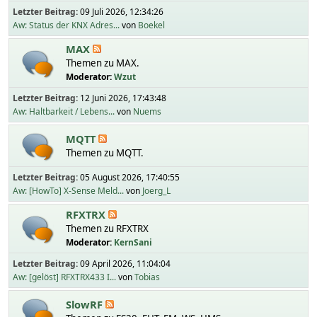
Letzter Beitrag:
09 Juli 2026, 12:34:26
Aw: Status der KNX Adres...
von
Boekel
MAX
Themen zu MAX.
Moderator:
Wzut
Letzter Beitrag:
12 Juni 2026, 17:43:48
Aw: Haltbarkeit / Lebens...
von
Nuems
MQTT
Themen zu MQTT.
Letzter Beitrag:
05 August 2026, 17:40:55
Aw: [HowTo] X-Sense Meld...
von
Joerg_L
RFXTRX
Themen zu RFXTRX
Moderator:
KernSani
Letzter Beitrag:
09 April 2026, 11:04:04
Aw: [gelöst] RFXTRX433 I...
von
Tobias
SlowRF