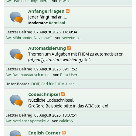
Aw: readingsProxy: übera...
von
erwin
Anfängerfragen
Jeder fängt mal an....
Moderator:
KernSani
Letzter Beitrag:
07 August 2026, 14:39:34
Aw: Mähroboter Navimow I...
von
sweetie-pie
Automatisierung
Themen um Aufgaben mit FHEM zu automatisieren
(
at
,
notify
,
structure
,
watchdog
,etc.).
Letzter Beitrag:
09 August 2026, 09:11:52
Aw: Datenaustausch mit e...
von
Beta-User
Unter-Boards
DOIF
Perl für FHEM-User
Codeschnipsel
Nützliche Codeschnipsel.
Größere Beispiele bitte in das WIKI stellen!
Letzter Beitrag:
08 August 2026, 13:07:51
Aw: Notdienst Apotheke v...
von
caldir65
English Corner