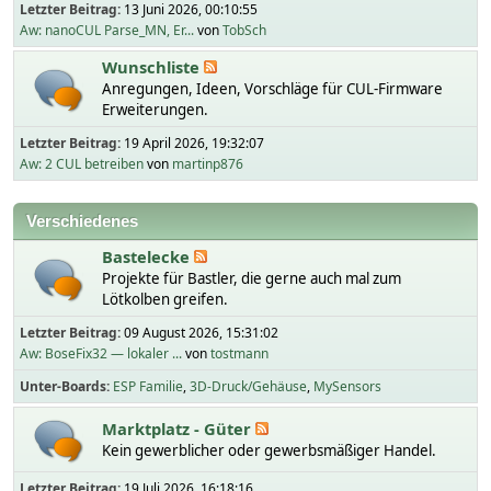
Letzter Beitrag:
13 Juni 2026, 00:10:55
Aw: nanoCUL Parse_MN, Er...
von
TobSch
Wunschliste
Anregungen, Ideen, Vorschläge für CUL-Firmware
Erweiterungen.
Letzter Beitrag:
19 April 2026, 19:32:07
Aw: 2 CUL betreiben
von
martinp876
Verschiedenes
Bastelecke
Projekte für Bastler, die gerne auch mal zum
Lötkolben greifen.
Letzter Beitrag:
09 August 2026, 15:31:02
Aw: BoseFix32 — lokaler ...
von
tostmann
Unter-Boards
ESP Familie
3D-Druck/Gehäuse
MySensors
Marktplatz - Güter
Kein gewerblicher oder gewerbsmäßiger Handel.
Letzter Beitrag:
19 Juli 2026, 16:18:16