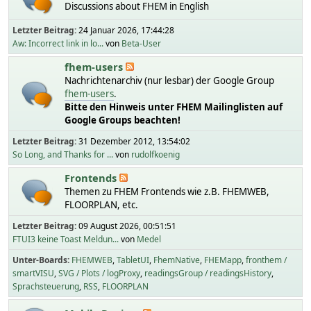
Discussions about FHEM in English
Letzter Beitrag:
24 Januar 2026, 17:44:28
Aw: Incorrect link in lo...
von
Beta-User
fhem-users
Nachrichtenarchiv (nur lesbar) der Google Group
fhem-users
.
Bitte den Hinweis unter FHEM Mailinglisten auf
Google Groups beachten!
Letzter Beitrag:
31 Dezember 2012, 13:54:02
So Long, and Thanks for ...
von
rudolfkoenig
Frontends
Themen zu FHEM Frontends wie z.B. FHEMWEB,
FLOORPLAN, etc.
Letzter Beitrag:
09 August 2026, 00:51:51
FTUI3 keine Toast Meldun...
von
Medel
Unter-Boards
FHEMWEB
TabletUI
FhemNative
FHEMapp
fronthem /
smartVISU
SVG / Plots / logProxy
readingsGroup / readingsHistory
Sprachsteuerung
RSS
FLOORPLAN