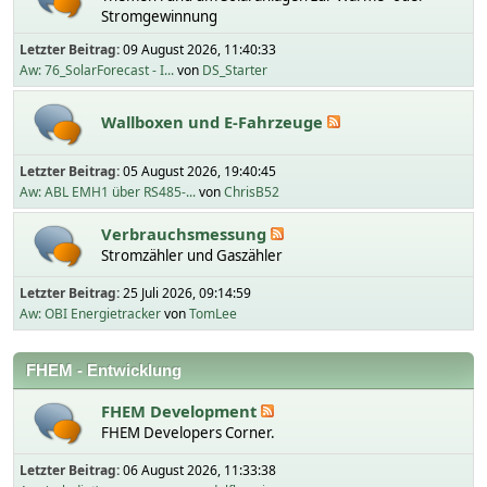
Stromgewinnung
Letzter Beitrag:
09 August 2026, 11:40:33
Aw: 76_SolarForecast - I...
von
DS_Starter
Wallboxen und E-Fahrzeuge
Letzter Beitrag:
05 August 2026, 19:40:45
Aw: ABL EMH1 über RS485-...
von
ChrisB52
Verbrauchsmessung
Stromzähler und Gaszähler
Letzter Beitrag:
25 Juli 2026, 09:14:59
Aw: OBI Energietracker
von
TomLee
FHEM - Entwicklung
FHEM Development
FHEM Developers Corner.
Letzter Beitrag:
06 August 2026, 11:33:38