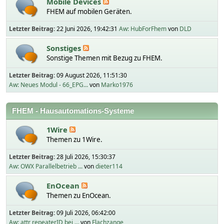
Mobile Devices
FHEM auf mobilen Geräten.
Letzter Beitrag:
22 Juni 2026, 19:42:31
Aw: HubForFhem
von
DLD
Sonstiges
Sonstige Themen mit Bezug zu FHEM.
Letzter Beitrag:
09 August 2026, 11:51:30
Aw: Neues Modul - 66_EPG...
von
Marko1976
FHEM - Hausautomations-Systeme
1Wire
Themen zu 1Wire.
Letzter Beitrag:
28 Juli 2026, 15:30:37
Aw: OWX Parallelbetrieb ...
von
dieter114
EnOcean
Themen zu EnOcean.
Letzter Beitrag:
09 Juli 2026, 06:42:00
Aw: attr repeaterID bei ...
von
Flachzange