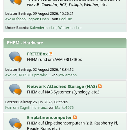
wie z.B.
Calendar
,
HCS
,
Twiligth
,
Weather
, etc.
Letzter Beitrag:
09 August 2026, 15:26:21
Aw: Aufdopplung von Open...
von
CoolTux
Unter-Boards
Kalendermodule
Wettermodule
FHEM - Hardware
FRITZ!Box
FHEM rund um AVM FRITZ!Box
Letzter Beitrag:
02 August 2026, 13:34:12
Aw: 72_FRITZBOX.pm wird ...
von
JoWiemann
Network Attached Storage (NAS)
FHEM auf NAS-Systemen (Synology, etc.)
Letzter Beitrag:
26 Juni 2026, 08:59:09
Kein ssh-Zugriff mehr au...
von
Marko1976
Einplatinencomputer
FHEM auf Einplatinencomputern (z.B. Raspberry Pi,
Beagle Bone, etc.)