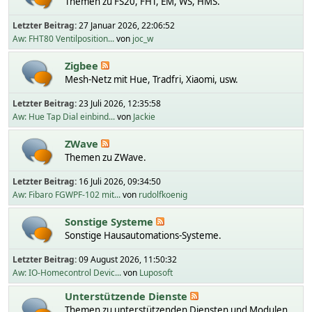
Themen zu FS20, FHT, EM, WS, HMS.
Letzter Beitrag:
27 Januar 2026, 22:06:52
Aw: FHT80 Ventilposition...
von
joc_w
Zigbee
Mesh-Netz mit Hue, Tradfri, Xiaomi, usw.
Letzter Beitrag:
23 Juli 2026, 12:35:58
Aw: Hue Tap Dial einbind...
von
Jackie
ZWave
Themen zu ZWave.
Letzter Beitrag:
16 Juli 2026, 09:34:50
Aw: Fibaro FGWPF-102 mit...
von
rudolfkoenig
Sonstige Systeme
Sonstige Hausautomations-Systeme.
Letzter Beitrag:
09 August 2026, 11:50:32
Aw: IO-Homecontrol Devic...
von
Luposoft
Unterstützende Dienste
Themen zu unterstützenden Diensten und Modulen