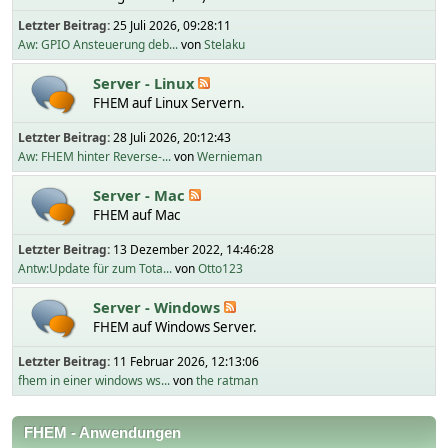
Letzter Beitrag:
25 Juli 2026, 09:28:11
Aw: GPIO Ansteuerung deb...
von
Stelaku
Server - Linux
FHEM auf Linux Servern.
Letzter Beitrag:
28 Juli 2026, 20:12:43
Aw: FHEM hinter Reverse-...
von
Wernieman
Server - Mac
FHEM auf Mac
Letzter Beitrag:
13 Dezember 2022, 14:46:28
Antw:Update für zum Tota...
von
Otto123
Server - Windows
FHEM auf Windows Server.
Letzter Beitrag:
11 Februar 2026, 12:13:06
fhem in einer windows ws...
von
the ratman
FHEM - Anwendungen