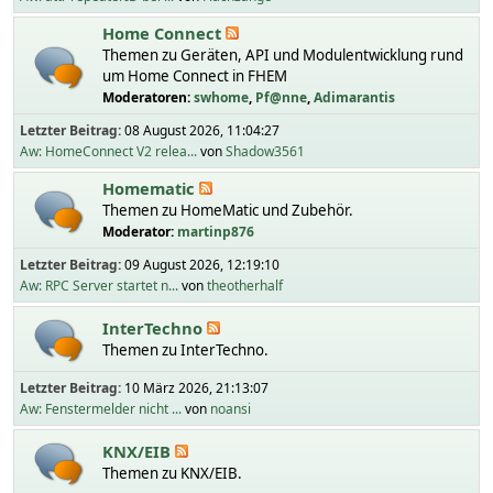
Home Connect
Themen zu Geräten, API und Modulentwicklung rund
um Home Connect in FHEM
Moderatoren:
swhome
,
Pf@nne
,
Adimarantis
Letzter Beitrag:
08 August 2026, 11:04:27
Aw: HomeConnect V2 relea...
von
Shadow3561
Homematic
Themen zu HomeMatic und Zubehör.
Moderator:
martinp876
Letzter Beitrag:
09 August 2026, 12:19:10
Aw: RPC Server startet n...
von
theotherhalf
InterTechno
Themen zu InterTechno.
Letzter Beitrag:
10 März 2026, 21:13:07
Aw: Fenstermelder nicht ...
von
noansi
KNX/EIB
Themen zu KNX/EIB.