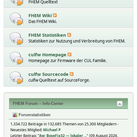
FHEM Quelltext
FHEM Wiki
Das FHEM Wiki.
FHEM Statistiken
Statistiken zur Nutzung und Verbreitung von FHEM.
culfw Homepage
Homepage zur Firmware der CUL Familie.
culfw Sourcecode
culfw Quelltext auf SourceForge.
FHEM Forum – Info-Center
Forumstatistiken
1.334.722 Beiträge in 132.685 Themen von 25.300 Mitgliedern -
Neuestes Mitglied:
Michael P
Letzter Beitrag:
"
Aw: BoseFix32 — lokaler ...
"
(09 August 2026,