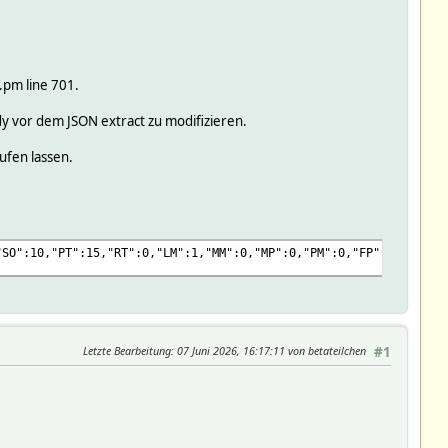
.pm line 701.
ody vor dem JSON extract zu modifizieren.
ufen lassen.
"SO":10,"PT":15,"RT":0,"LM":1,"MM":0,"MP":0,"PM":0,"FP":2400,"GO
Letzte Bearbeitung
: 07 Juni 2026, 16:17:11 von betateilchen
#1