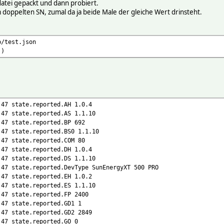
tdatei gepackt und dann probiert.
doppelten SN, zumal da ja beide Male der gleiche Wert drinsteht.
p/test.json
()
:47 state.reported.AH 1.0.4
:47 state.reported.AS 1.1.10
:47 state.reported.BP 692
:47 state.reported.BS0 1.1.10
:47 state.reported.COM 80
:47 state.reported.DH 1.0.4
:47 state.reported.DS 1.1.10
:47 state.reported.DevType SunEnergyXT 500 PRO
:47 state.reported.EH 1.0.2
:47 state.reported.ES 1.1.10
:47 state.reported.FP 2400
:47 state.reported.GD1 1
:47 state.reported.GD2 2849
:47 state.reported.GO 0