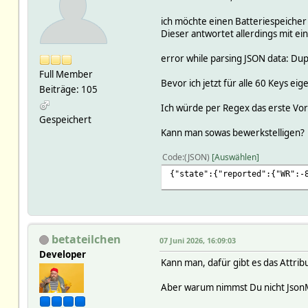
ich möchte einen Batteriespeiche
Dieser antwortet allerdings mit e
error while parsing JSON data: Dup
Full Member
Bevor ich jetzt für alle 60 Keys e
Beiträge: 105
Ich würde per Regex das erste Vor
Gespeichert
Kann man sowas bewerkstelligen?
Code
(JSON)
Auswählen
{"state":{"reported":{"WR":-
betateilchen
07 Juni 2026, 16:09:03
Developer
Kann man, dafür gibt es das Attrib
Aber warum nimmst Du nicht JsonM