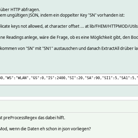
r über HTTP abfragen.
inem ungültigen JSON, indem ein doppelter Key "SN" vorhanden ist:
licate keys not allowed, at character offset ... at lib/FHEM/HTTPMOD/Utils
igene Readings anlege, wäre die Frage, ob es eine Möglichkeit gibt, den B
kommen von "SN" mit "SN1" austauschen und danach ExtractAll drüber la
80,"WS":"WLAN","GS":0,"IS":2400,"SI":20,"SA":90,"SI1":5,"SA1":5,
ut preProcessRegex das dabei hilft.
od, wenn die Daten eh schon in json vorliegen?