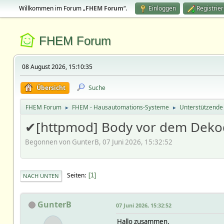
Willkommen im Forum „
FHEM Forum
“.
Einloggen
Registrie
FHEM Forum
08 August 2026, 15:10:35
Übersicht
Suche
FHEM Forum
FHEM - Hausautomations-Systeme
Unterstützende
►
►
✔[httpmod] Body vor dem Dekodi
Begonnen von GunterB, 07 Juni 2026, 15:32:52
Seiten
1
NACH UNTEN
GunterB
07 Juni 2026, 15:32:52
Hallo zusammen,