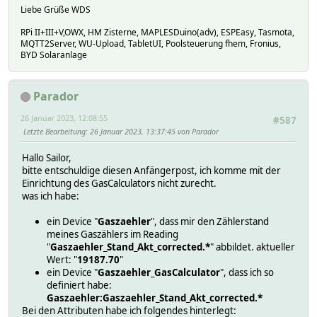
Liebe Grüße WDS
RPi II+III+V,OWX, HM Zisterne, MAPLESDuino(adv), ESPEasy, Tasmota,
MQTT2Server, WU-Upload, TabletUI, Poolsteuerung fhem, Fronius,
BYD Solaranlage
Parador
26 Januar 2023, 12:08:55
#587
Letzte Bearbeitung
: 26 Januar 2023, 13:37:45 von Parador
Hallo Sailor,
bitte entschuldige diesen Anfängerpost, ich komme mit der
Einrichtung des GasCalculators nicht zurecht.
was ich habe:
ein Device "
Gaszaehler
", dass mir den Zählerstand
meines Gaszählers im Reading
"
Gaszaehler_Stand_Akt_corrected.*
" abbildet. aktueller
Wert: "
19187.70
"
ein Device "
Gaszaehler_GasCalculator
", dass ich so
definiert habe:
Gaszaehler:Gaszaehler_Stand_Akt_corrected.*
Bei den Attributen habe ich folgendes hinterlegt: