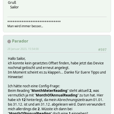
Gruß
Sailor
******************************
Man wird immer besser...
Parador
28 Januar 2023, 15:54:00
#597
Hallo Sailor,
ich konnte kein gesetztes Offset finden, habe jetzt das Device
nochmal gelöscht und erneut angelegt.
Im Moment scheint es zu klappen... Danke für Euere Tipps und
Hinweise!
Ich hätte noch eine Config-Frage:
Beim Reading "
MonthMeterReading
" steht aktuell
2
, was
vermutlich ja mit "
MonthOfAnnualReading
" zu tun hat. Hier
habe ich
12
hinterlegt, da mein Abrechnungszeitraum 01.01.
bis 31.12. ist und am 31.12. abgelesen wird. Dann verwundert
mich allerdings die
2
. Müsste ich dann bei
"
MonthOfAnnualReading
" doch eine
1
eingeben?