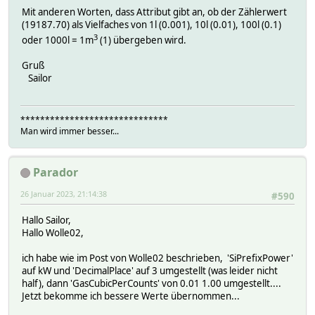
Mit anderen Worten, dass Attribut gibt an, ob der Zählerwert
(19187.70) als Vielfaches von 1l (0.001), 10l (0.01), 100l (0.1)
3
oder 1000l = 1m
(1) übergeben wird.
Gruß
Sailor
******************************
Man wird immer besser...
Parador
26 Januar 2023, 21:14:38
#590
Hallo Sailor,
Hallo Wolle02,
ich habe wie im Post von Wolle02 beschrieben, 'SiPrefixPower'
auf kW und 'DecimalPlace' auf 3 umgestellt (was leider nicht
half), dann 'GasCubicPerCounts' von 0.01 1.00 umgestellt....
Jetzt bekomme ich bessere Werte übernommen...