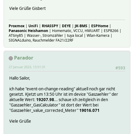
Viele Grüße Gisbert
Proxmox
|
UniFi
|
RHASSPY
|
DEYE
|
JK-BMS
|
ESPHome
|
Panasonic Heishamon
| Homematic, VCCU, HMUART | ESP8266 |
ATtiny85 | Wasser-, Stromzähler | tuya local | Wlan-Kamera |
SIGNALduino, Rauchmelder FA21/22RF
Parador
27 Januar 2023, 13:51:31
#593
Hallo Sailor,
ich habe "event-on-change-reading" aktuell noch gar nicht
gesetzt. KJetzt um 13:50 Uhr ist im device "Gaszaehler" der
aktuelle Wert:
19207.98
... schaue ich zeitgleich in den
"Gaszaehler_GasCalculator" ist dort der Wert bei
"Gaszaehler_value_corrected_Meter"
19016.071
Viele Grüße