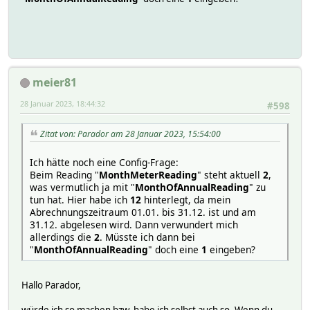
meier81
28 Januar 2023, 18:44:32
#598
Zitat von: Parador am 28 Januar 2023, 15:54:00
Ich hätte noch eine Config-Frage:
Beim Reading "
MonthMeterReading
" steht aktuell
2
,
was vermutlich ja mit "
MonthOfAnnualReading
" zu
tun hat. Hier habe ich
12
hinterlegt, da mein
Abrechnungszeitraum 01.01. bis 31.12. ist und am
31.12. abgelesen wird. Dann verwundert mich
allerdings die
2
. Müsste ich dann bei
"
MonthOfAnnualReading
" doch eine
1
eingeben?
Hallo Parador,
würde ich so machen bzw. habe ich selbst auch so. Wenn du