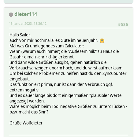
dieter114
15 Januar 2023, 18:36:12
#586
Hallo Sailor,
auch von mir nochmal alles Gute im neuen Jahr.
Mal was Grundlegendes zum Calculator:
Wenn (warum auch immer) die "Auslesemimik" zu Haus die
Gasuhr eimal nichr richtig erkennt
und dann wilde Größen ausgibt, gehen natürlich die
Verbrauchsanzeigen enorm hoch, und du wirst aufmerksam.
Um bei solchen Problemen zu helfen hast du den SyncCounter
eingebaut.
Das funktioniert prima, nur ist dann der Verbrauch ggf.
extrem negativ
und es dauer lange bis dort einigermaßen "plausible" Werte
angezeigt werden.
Wäre es möglich beim Tool negative Größen zu unterdrücken -
bzw. macht das Sinn?
Grüße Wolfdieter