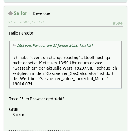
Sailor
Developer
27 Januar 2023, 14:07:41
#594
Hallo Parador
Zitat von: Parador am 27 Januar 2023, 13:51:31
ich habe "event-on-change-reading" aktuell noch gar
nicht gesetzt. KJetzt um 13:50 Uhr ist im device
"Gaszaehler" der aktuelle Wert:
19207.98
... schaue ich
zeitgleich in den "Gaszaehler_GasCalculator" ist dort
der Wert bei "Gaszaehler_value_corrected_Meter"
19016.071
Taste F5 im Browser gedrückt?
Gruß
Sailkor