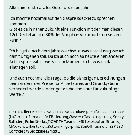
Allen hier erstmal alles Gute fürs neue Jahr.
Ich möchte nochmal auf den Gaspreisdeckel zu sprechen
kommen.
Gibt es da in naher Zukunft eine Funktion mit der man diesen
12ct Deckel auf die 80% des Vorjahresverbrauchs umsetzen
kann ?
Ich bin jetzt nach dem Jahreswechsel etwas unschlüssig wie ich
damit umgehen soll. Da ich auch noch ab heute einen anderen
Arbeitspreis zahle, weiß ich im Moment nicht was ich da
eintragen soll.
Und auch nochmal die Frage, ob die bisherigen Berechnungen
beim ändern der Preise für Arbeitspreis und Grundgebühr
verändert werden, oder gelten die dann nur für zukünftige
Werte ?
HP ThinClient 630, SIGNALduino, NanoCul868 (a-culfw), JeeLink Clone
(LaCrosse), Firmata für FB Heizung,Wasser+Gas+Klingel+Lux, Somfy
Rolladen, Pollin Steckd.,TX29DTH,Tasmota+IR Lesekopf an Stromz.,
MAX Fensterkontakte, IButton, Fingerprint, SonOff Tasmota, ESP LED
Controler, WLed,zigbee2mqtt...