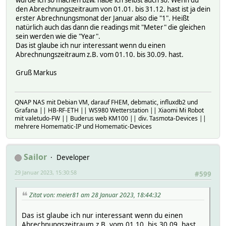
den Abrechnungszeitraum von 01.01. bis 31.12. hast ist ja dein
erster Abrechnungsmonat der Januar also die "1". Heißt
natürlich auch das dann die readings mit "Meter" die gleichen
sein werden wie die "Year".
Das ist glaube ich nur interessant wenn du einen
Abrechnungszeitraum z.B. vom 01.10. bis 30.09. hast.
Gruß Markus
QNAP NAS mit Debian VM, darauf FHEM, debmatic, influxdb2 und
Grafana || HB-RF-ETH || WS980 Wetterstation || Xiaomi Mi Robot
mit valetudo-FW || Buderus web KM100 || div. Tasmota-Devices ||
mehrere Homematic-IP und Homematic-Devices
Sailor
Developer
29 Januar 2023, 15:30:58
#599
Zitat von: meier81 am 28 Januar 2023, 18:44:32
Das ist glaube ich nur interessant wenn du einen
Abrechnungszeitraum z.B. vom 01.10. bis 30.09. hast.