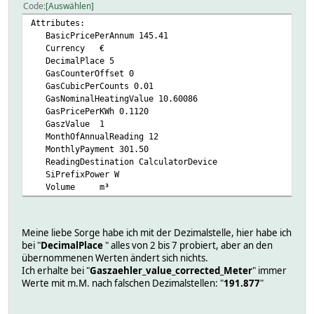
Code
Auswählen
Attributes:
BasicPricePerAnnum 145.41
Currency €
DecimalPlace 5
GasCounterOffset 0
GasCubicPerCounts 0.01
GasNominalHeatingValue 10.60086
GasPricePerKWh 0.1120
GaszValue 1
MonthOfAnnualReading 12
MonthlyPayment 301.50
ReadingDestination CalculatorDevice
SiPrefixPower W
Volume m³
Meine liebe Sorge habe ich mit der Dezimalstelle, hier habe ich
bei "
DecimalPlace
" alles von 2 bis 7 probiert, aber an den
übernommenen Werten ändert sich nichts.
Ich erhalte bei "
Gaszaehler_value_corrected_Meter
" immer
Werte mit m.M. nach falschen Dezimalstellen: "
191.877
"