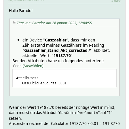
#589
Hallo Parador
Zitat von: Parador am 26 Januar 2023, 12:08:55
ein Device "
Gaszaehler
", dass mir den
Zählerstand meines Gaszählers im Reading
"
Gaszaehler_Stand_Akt_corrected.*
" abbildet.
aktueller Wert: "
19187.70
"
Bei den Attributen habe ich folgendes hinterlegt:
Code
Auswählen
Attributes:
GasCubicPerCounts 0.01
3
Wenn der Wert 19187.70 bereits der richtige Wert in m
ist,
dann musst du das Attribut "
" auf "1"
GasCubicPerCounts
setzen.
Ansonsten rechnet der Calculator 19187.70 x 0,01 = 191.8770