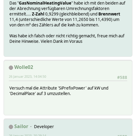
Das "
GasNominalHeatingValue
" habe ich mit den beiden auf
der Abrechnung verfügbaren Umrechnungsfaktoren
ermittelt....
Z-Zahl
0,9299 (gleichbleibend) und
Brennwert
11,4 (unterschiedliche Werte von 11,2650 bis 11,4390) um
von den m³ des Zählers auf die kwh zu kommen.
Was habe ich falsch oder nicht richtig gemacht, freue mich auf
Deine Hinweise. Vielen Dank im Voraus
Wolle02
26 Januar 2023, 14:04:50
#588
Versuch mal die Attribute 'SiPrefixPower' auf kW und
'DecimalPlace' auf 3 umzustellen.
Sailor
Developer
26 Januar 2023, 20:29:14