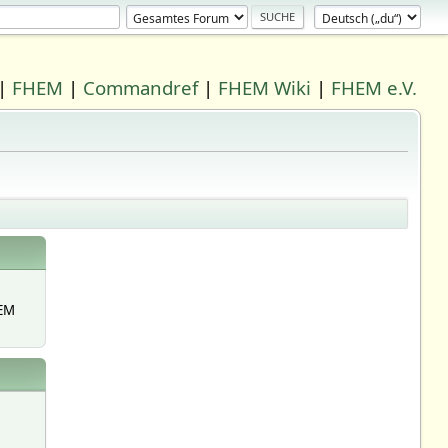
|
FHEM
|
Commandref
|
FHEM Wiki
|
FHEM e.V.
EM