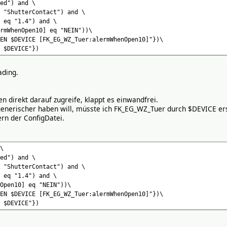
ed") and \
 "ShutterContact") and \
 eq "1.4") and \
rmWhenOpen10] eq "NEIN"))\
EN $DEVICE [FK_EG_WZ_Tuer:alermWhenOpen10]"})\
 $DEVICE"})
ding.
 direkt darauf zugreife, klappt es einwandfrei.
enerischer haben will, müsste ich FK_EG_WZ_Tuer durch $DEVICE erset
rn der ConfigDatei.
\
ed") and \
 "ShutterContact") and \
 eq "1.4") and \
Open10] eq "NEIN"))\
EN $DEVICE [FK_EG_WZ_Tuer:alermWhenOpen10]"})\
 $DEVICE"})