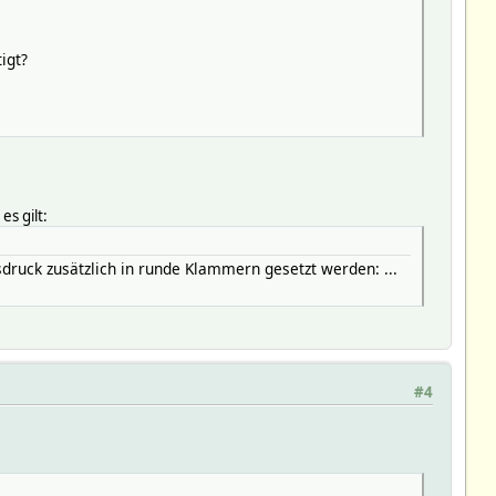
igt?
s gilt:
ruck zusätzlich in runde Klammern gesetzt werden: ...
#4