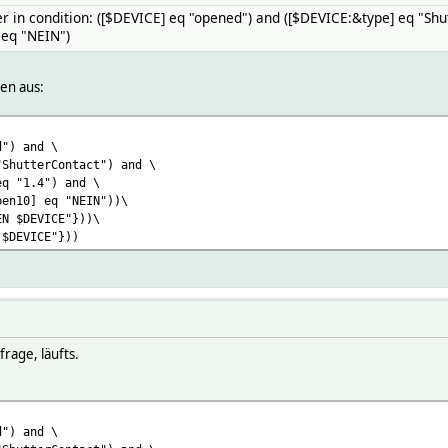
 in condition: ([$DEVICE] eq "opened") and ([$DEVICE:&type] eq "Shu
eq "NEIN")
en aus:
d") and \
"ShutterContact") and \
eq "1.4") and \
pen10] eq "NEIN"))\
EN $DEVICE"}))\
 $DEVICE"}))
rage, läufts.
d") and \