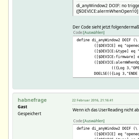
di_anyWindow2 DOIF: no trigger
([$DEVICE:alermWhenOpen10] 
Der Code sieht jetzt folgendermaß
Code
Auswählen
define di_anyWindow2 DOIF (\
([$DEVICE] eq "opene
([$DEVICE:&type] eq 
([$DEVICE:firmware] 
([$DEVICE:alermWhenO
(({Log 3,"OP
DOELSE(({Log 3,"ENDE
habnefrage
22 Februar 2016, 21:16:41
Gast
Wenn ich das UserReading nicht abf
Gespeichert
Code
Auswählen
define di_anyWindow2 DOIF (\
([$DEVICE] eq "opene