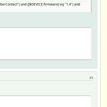
tterContact") and ([$DEVICE:firmware] eq "1.4") and
#5