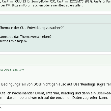
RasPi mit CUL433 für Somfy-Rollo (F2F), RasPi mit I2C(LM75) (F2F), RasPi für 
per PM! Bitte im Forum suchen oder einen Beitrag erstellen.
s Thema in der CUL-Entwicklung zu suchen?"
 Kannst du das Thema verschieben?
est es mir sagen?
uar 2016, 16:10:44
im BedingungsTeil von DOIF nicht gen auso auf UserReadings zugreife
fe ich nacheinander Event, Internal, Reading und dann ein UserReadi
 mir darum, ob und wie ich auf die einzelnen Daten zugreifen kann.
\