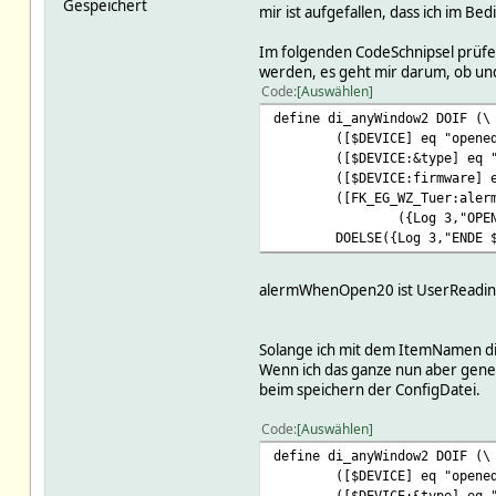
Gespeichert
mir ist aufgefallen, dass ich im B
Im folgenden CodeSchnipsel prüfe i
werden, es geht mir darum, ob und
Code
Auswählen
define di_anyWindow2 DOIF (\
([$DEVICE] eq "opene
([$DEVICE:&type] eq 
([$DEVICE:firmware] 
([FK_EG_WZ_Tuer:aler
({Log 3,"OPE
DOELSE({Log 3,"ENDE 
alermWhenOpen20 ist UserReadin
Solange ich mit dem ItemNamen dir
Wenn ich das ganze nun aber gener
beim speichern der ConfigDatei.
Code
Auswählen
define di_anyWindow2 DOIF (\
([$DEVICE] eq "opene
([$DEVICE:&type] eq 