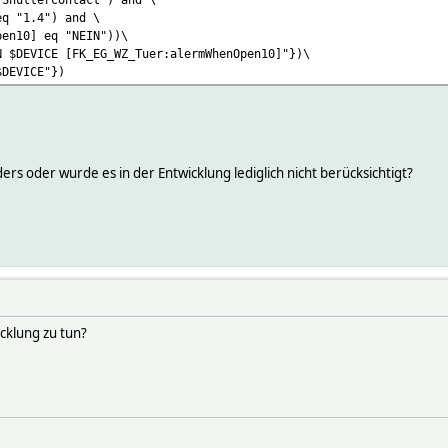
eq "1.4") and \
pen10] eq "NEIN"))\
N $DEVICE [FK_EG_WZ_Tuer:alermWhenOpen10]"})\
$DEVICE"})
nders oder wurde es in der Entwicklung lediglich nicht berücksichtigt?
cklung zu tun?