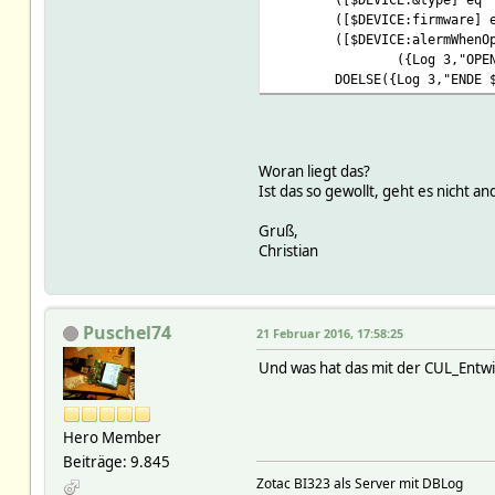
([$DEVICE:firmware] 
([$DEVICE:alermWhenO
({Log 3,"OPE
DOELSE({Log 3,"ENDE 
Woran liegt das?
Ist das so gewollt, geht es nicht a
Gruß,
Christian
Puschel74
21 Februar 2016, 17:58:25
Und was hat das mit der CUL_Entwi
Hero Member
Beiträge: 9.845
Zotac BI323 als Server mit DBLog