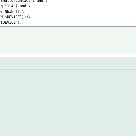
"ShutterContact") and \
eq "1.4") and \
0: NEIN"]))\
EN $DEVICE"}))\
 $DEVICE"}))