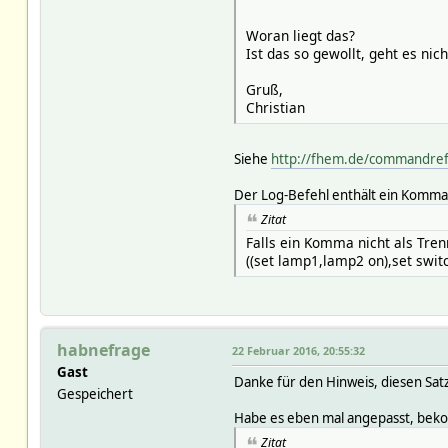
Woran liegt das?
Ist das so gewollt, geht es nic
Gruß,
Christian
Siehe
http://fhem.de/commandre
Der Log-Befehl enthält ein Komma,
Zitat
Falls ein Komma nicht als Tre
((set lamp1,lamp2 on),set swit
habnefrage
22 Februar 2016, 20:55:32
Gast
Danke für den Hinweis, diesen Sat
Gespeichert
Habe es eben mal angepasst, bek
Zitat