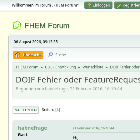
Willkommen im Forum „
FHEM Forum
“.
Einloggen
Registrie
FHEM Forum
06 August 2026, 09:13:35
Übersicht
Suche
FHEM Forum
CUL - Entwicklung
Wunschliste
DOIF Fehler oder
►
►
►
DOIF Fehler oder FeatureReques
Begonnen von habnefrage, 21 Februar 2016, 16:10:44
Seiten
1
NACH UNTEN
habnefrage
21 Februar 2016, 16:10:44
Gast
Hi,