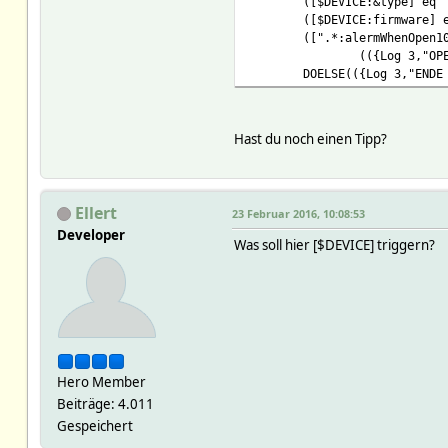
([$DEVICE:&type] eq 
([$DEVICE:firmware] 
([".*:alermWhenOpen1
(({Log 3,"OP
DOELSE(({Log 3,"ENDE
Hast du noch einen Tipp?
Ellert
23 Februar 2016, 10:08:53
Developer
Was soll hier [$DEVICE] triggern?
Hero Member
Beiträge: 4.011
Gespeichert