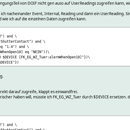
edingungsTeil von DOIF nicht gen auso auf UserReadings zugreifen kann, w
ch nacheinander Event, Internal, Reading und dann ein UserReading. Sinn
 wie ich auf die einzelnen Daten zugreifen kann.
d") and \
"ShutterContact") and \
eq "1.4") and \
mWhenOpen10] eq "NEIN"))\
N $DEVICE [FK_EG_WZ_Tuer:alermWhenOpen10]"})\
$DEVICE"})
g.
ekt darauf zugreife, klappt es einwandfrei.
ischer haben will, müsste ich FK_EG_WZ_Tuer durch $DEVICE ersetzen. da
d") and \
"ShutterContact") and \