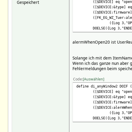
([$DEVICE] eq "open
Gespeichert
([$DEVICE:&type] eq
([$DEVICE:firmware]
([FK_EG_WZ_Tuer:ale
({Log 3,"OP
DOELSE({Log 3,"ENDE
alermWhenOpen20 ist UserRea
Solange ich mit dem ItemNamen
Wenn ich das ganze nun aber g
Fehlermeldungen beim speiche
Code
Auswählen
define di_anyWindow2 DOIF (
([$DEVICE] eq "open
([$DEVICE:&type] eq
([$DEVICE:firmware]
([$DEVICE:alermWhen
({Log 3,"OP
DOELSE({Log 3,"ENDE