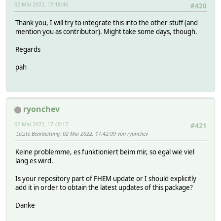
02 Mai 2022, 17:18:46
#420
Thank you, I will try to integrate this into the other stuff (and
mention you as contributor). Might take some days, though.
Regards
pah
ryonchev
02 Mai 2022, 17:40:17
#421
Letzte Bearbeitung
: 02 Mai 2022, 17:42:09 von ryonchev
Keine problemme, es funktioniert beim mir, so egal wie viel
lang es wird.
Is your repository part of FHEM update or I should explicitly
add it in order to obtain the latest updates of this package?
Danke