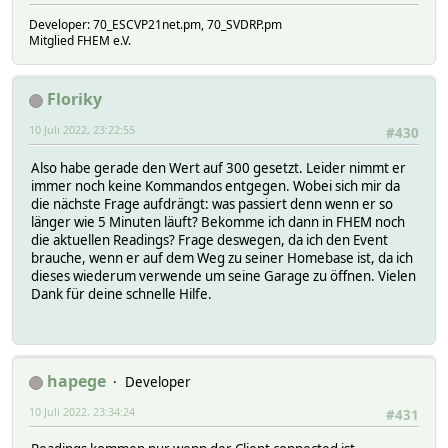
Developer: 70_ESCVP21net.pm, 70_SVDRP.pm
Mitglied FHEM e.V.
Floriky
10 Juli 2022, 23:22:55
#430
Also habe gerade den Wert auf 300 gesetzt. Leider nimmt er
immer noch keine Kommandos entgegen. Wobei sich mir da
die nächste Frage aufdrängt: was passiert denn wenn er so
länger wie 5 Minuten läuft? Bekomme ich dann in FHEM noch
die aktuellen Readings? Frage deswegen, da ich den Event
brauche, wenn er auf dem Weg zu seiner Homebase ist, da ich
dieses wiederum verwende um seine Garage zu öffnen. Vielen
Dank für deine schnelle Hilfe.
hapege
Developer
10 Juli 2022, 23:34:24
#431