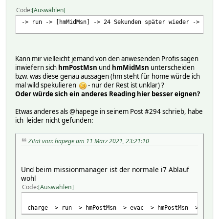
Code
Auswählen
-> run -> [hmMidMsn] -> 24 Sekunden später wieder -> run 
Kann mir vielleicht jemand von den anwesenden Profis sagen
inwiefern sich
hmPostMsn
und
hmMidMsn
unterscheiden
bzw. was diese genau aussagen (hm steht für home würde ich
mal wild spekulieren
- nur der Rest ist unklar) ?
Oder würde sich ein anderes Reading hier besser eignen?
Etwas anderes als @hapege in seinem Post #294 schrieb, habe
ich leider nicht gefunden:
Zitat von: hapege am 11 März 2021, 23:21:10
Und beim missionmanager ist der normale i7 Ablauf
wohl
Code
Auswählen
charge -> run -> hmPostMsn -> evac -> hmPostMsn -> run -