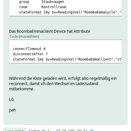
group Staubsaugen
room Kontrollraum
stateFormat {my $v=ReadingsVal("RoombaEmmaCycle","cmd","
Das RoombaEmmaClient Device hat Attribute
Code
Auswählen
connectTimeout 6
disconnectAfter 7
stateFormat {my $v=ReadingsVal("RoombaEmmaClient","state"
Während die Kiste geladen wird, erfolgt also regelmäßig ein
reconnect, damit ich den Wechsel im Ladezustand
mitbekomme.
LG
pah