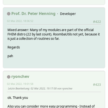
Prof. Dr. Peter Henning
Developer
02 Mai 2022, 18:06:52
#422
Mixed answer: Many of my modules are part of the official
FHEM distro (22 by last count). RoombaUtils not yet, because it
is just a collection of routines so far.
Regards
pah
ryonchev
02 Mai 2022, 19:01:58
#423
Letzte Bearbeitung
: 02 Mai 2022, 19:17:00 von ryonchev
ok. Thank you
Also you can consider more easy programming - Instead of