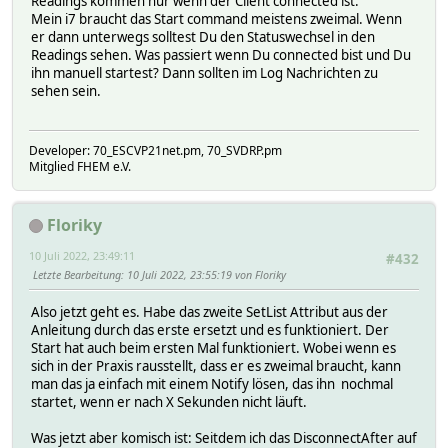
Readings kommen nur wenn der Client connected ist.
Mein i7 braucht das Start command meistens zweimal. Wenn
er dann unterwegs solltest Du den Statuswechsel in den
Readings sehen. Was passiert wenn Du connected bist und Du
ihn manuell startest? Dann sollten im Log Nachrichten zu
sehen sein.
Developer: 70_ESCVP21net.pm, 70_SVDRP.pm
Mitglied FHEM e.V.
Floriky
10 Juli 2022, 23:49:11
#432
Letzte Bearbeitung
: 10 Juli 2022, 23:55:19 von Floriky
Also jetzt geht es. Habe das zweite SetList Attribut aus der
Anleitung durch das erste ersetzt und es funktioniert. Der
Start hat auch beim ersten Mal funktioniert. Wobei wenn es
sich in der Praxis rausstellt, dass er es zweimal braucht, kann
man das ja einfach mit einem Notify lösen, das ihn nochmal
startet, wenn er nach X Sekunden nicht läuft.
Was jetzt aber komisch ist: Seitdem ich das DisconnectAfter auf