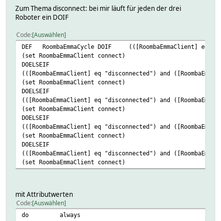
Zum Thema disconnect: bei mir läuft für jeden der drei
Roboter ein DOIF
Code
Auswählen
DEF RoombaEmmaCycle DOIF (([RoombaEmmaClient] eq "disc
(set RoombaEmmaClient connect)
DOELSEIF
(([RoombaEmmaClient] eq "disconnected") and ([RoombaEmma]
(set RoombaEmmaClient connect)
DOELSEIF
(([RoombaEmmaClient] eq "disconnected") and ([RoombaEmma]
(set RoombaEmmaClient connect)
DOELSEIF
(([RoombaEmmaClient] eq "disconnected") and ([RoombaEmma]
(set RoombaEmmaClient connect)
DOELSEIF
(([RoombaEmmaClient] eq "disconnected") and ([RoombaEmma]
(set RoombaEmmaClient connect)
mit Attributwerten
Code
Auswählen
do always