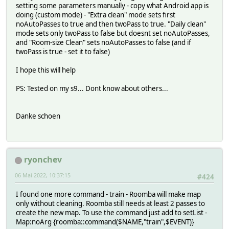
setting some parameters manually - copy what Android app is
doing (custom mode) - "Extra clean" mode sets first
noAutoPasses to true and then twoPass to true. "Daily clean"
mode sets only twoPass to false but doesnt set noAutoPasses,
and "Room-size Clean" sets noAutoPasses to false (and if
twoPass is true - set it to false)
I hope this will help
PS: Tested on my s9... Dont know about others...
Danke schoen
ryonchev
06 Mai 2022, 10:37:15
#424
I found one more command - train - Roomba will make map
only without cleaning. Roomba still needs at least 2 passes to
create the new map. To use the command just add to setList -
Map:noArg {roomba::command($NAME,"train",$EVENT)}