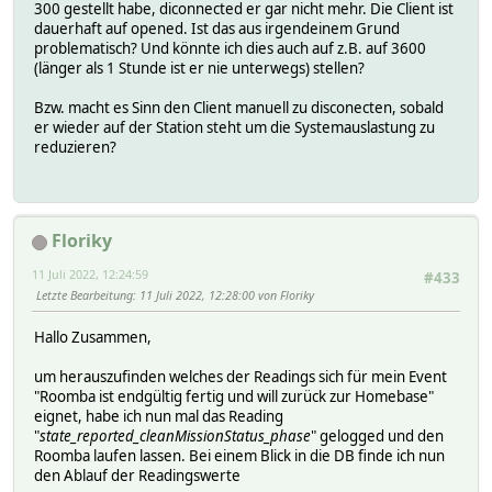
300 gestellt habe, diconnected er gar nicht mehr. Die Client ist
dauerhaft auf opened. Ist das aus irgendeinem Grund
problematisch? Und könnte ich dies auch auf z.B. auf 3600
(länger als 1 Stunde ist er nie unterwegs) stellen?
Bzw. macht es Sinn den Client manuell zu disconecten, sobald
er wieder auf der Station steht um die Systemauslastung zu
reduzieren?
Floriky
11 Juli 2022, 12:24:59
#433
Letzte Bearbeitung
: 11 Juli 2022, 12:28:00 von Floriky
Hallo Zusammen,
um herauszufinden welches der Readings sich für mein Event
"Roomba ist endgültig fertig und will zurück zur Homebase"
eignet, habe ich nun mal das Reading
"
state_reported_cleanMissionStatus_phase
" gelogged und den
Roomba laufen lassen. Bei einem Blick in die DB finde ich nun
den Ablauf der Readingswerte