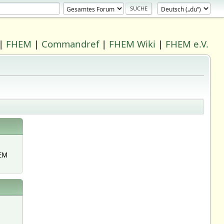
|
FHEM
|
Commandref
|
FHEM Wiki
|
FHEM e.V.
EM