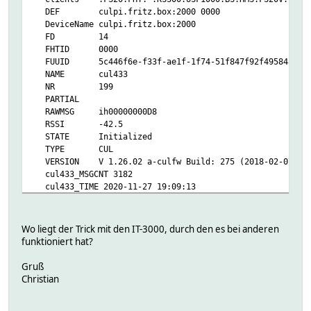
DEF culpi.fritz.box:2000 0000
DeviceName culpi.fritz.box:2000
FD 14
FHTID 0000
FUUID 5c446f6e-f33f-ae1f-1f74-51f847f92f495848
NAME cul433
NR 199
PARTIAL
RAWMSG ih00000000D8
RSSI -42.5
STATE Initialized
TYPE CUL
VERSION V 1.26.02 a-culfw Build: 275 (2018-02-07_20-2
cul433_MSGCNT 3182
cul433_TIME 2020-11-27 19:09:13
initString X21
Helper:
DBLOG:
Wo liegt der Trick mit den IT-3000, durch den es bei anderen
credit10ms:
funktioniert hat?
DbLog:
TIME 1606497063.70086
Gruß
VALUE 900
Christian
state:
DbLog: