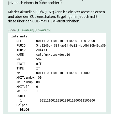
L:CUL_REDIRECT ^o+
jetzt noch einmal in Ruhe probiert:
M:TSSTACKED ^\*
N:STACKABLE ^\*
Mit der aktuellen Culfw (1.67) kann ich die Steckdose anlernen
READINGS:
und über den CUL einschalten. Es gelingt mir jedoch nicht,
2020-11-27 17:03:52 cmds A B C E e F G h i K 
diese über den CUL (mit FHEM) auszuschalten.
2020-11-27 18:11:03 credit10ms 900
2020-11-27 19:06:14 raw is00111100110101010
Code
Auswählen
Erweitern
2020-11-27 19:09:13 state Initialized
Internals:
2019-03-29 19:03:24 uptime 7 23:46:02
DEF 00111100110101010110000111 0 0000
Attributes:
FUUID 5fc1246b-f33f-ae1f-0a82-4cc0bf36b40da39a
DbLogExclude .*
IODev cul433
DbLogInclude credit10ms,state
NAME cul.funksteckdose10
icon cul_cul
NR 509
model CUL
STATE off
room CUL
TYPE IT
showtime 1
XMIT 0011110011010101011000011100000
verbose 5
XMITdimdown 00
XMITdimup 00
XMIToff 0
XMITon 1
CODE:
1 0011110011010101011000011100000
Helper:
DBLOG: