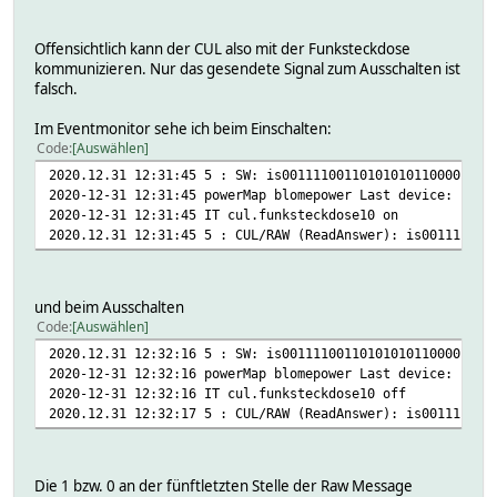
state:
DbLog:
TIME 1609414217.79357
Offensichtlich kann der CUL also mit der Funksteckdose
VALUE off
kommunizieren. Nur das gesendete Signal zum Ausschalten ist
READINGS:
falsch.
2020-11-27 18:56:20 group 0
2020-12-31 12:30:17 measuredPower 0
Im Eventmonitor sehe ich beim Einschalten:
2020-12-31 12:30:17 pM_energy 8.516333333333
Code
Auswählen
2020-11-27 17:09:42 pM_energy_begin 1606493382
2020.12.31 12:31:45 5 : SW: is001111001101010101100001110
2020-11-27 18:56:20 protocol V3
2020-12-31 12:31:45 powerMap blomepower Last device: cul.
2020-12-31 12:30:17 state off
2020-12-31 12:31:45 IT cul.funksteckdose10 on
2020-11-27 18:56:20 unit 0000
2020.12.31 12:31:45 5 : CUL/RAW (ReadAnswer): is001111001
powerMap:
map:
state:
off 0
und beim Ausschalten
on 0.12
Code
Auswählen
readingsDesc:
2020.12.31 12:32:16 5 : SW: is001111001101010101100001110
measuredPower:
2020-12-31 12:32:16 powerMap blomepower Last device: cul.
rtype w
2020-12-31 12:32:16 IT cul.funksteckdose10 off
pM_energy:
2020.12.31 12:32:17 5 : CUL/RAW (ReadAnswer): is001111001
rtype whr
Attributes:
DbLogExclude .*
DbLogInclude state
Die 1 bzw. 0 an der fünftletzten Stelle der Raw Message