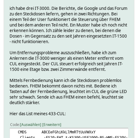
ich habe drei IT-3000. Die Berichte, die Google und das Forum
zu den Steckdosen liefern, gehen in zwei Richtungen. Bei
einem Teil der User funktioniert die Steuerung über FHEM
und bei dem anderen Teil nicht. Ein Muster habe ich noch nicht
erkennen können. Ich zähle leider zu denen, bei denen die
Dosen - im Gegensatz zu den seit Jahren eingesetzten IT-1500
- nicht funktionieren.
Um Entfernungsprobleme auszuschließen, habe ich zum
Anlernen die IT-3000 weniger als einen Meter entfernt vom
CUL eingesteckt. Der CUL steuert erfolgreich seit Jahren IT-
1500 eine Etage bzw. zwei Zimmerwände entfernt.
Mittels Fernbedienung kann ich die Steckdosen problemlos
bedienen. FHEM bekommt davon nichts mit. Bediene ich
Tasten auf der Fernbedienung, leuchtet im CUL die grüne LED
sehr schwach. Sende ich aus FHEM einen befehl, leuchtet sie
deutlich stärker.
Hier das List meines 433-CUL:
Code
Auswählen
Erweitern
CMDS ABCEeFGhiKkLlMmRTtUuVWXxY
Clients :FS20:FHT.*:KS300:USF1000:BS:HMS:FS20V: :CUL_EM: