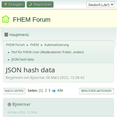
Einloggen
Registrieren
FHEM Forum
Hauptmenü
FHEM Forum
FHEM
Automatisierung
►
►
Perl für FHEM-User
(Moderatoren:
frober
,
andies
)
►
JSON hash data
►
JSON hash data
Begonnen von Bjoernar, 06 März 2022, 13:38:42
2
3
Alle
Seiten
1
NACH UNTEN
BENUTZER-AKTIONEN
Bjoernar
06 März 2022, 13:38:42