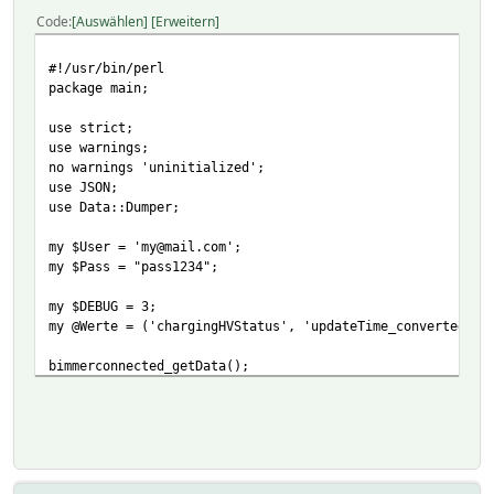
Code
Auswählen
Erweitern
#!/usr/bin/perl
package main;
use strict;
use warnings;
no warnings 'uninitialized';
use JSON;
use Data::Dumper;
my $User = 'my@mail.com';
my $Pass = "pass1234";
my $DEBUG = 3;
my @Werte = ('chargingHVStatus', 'updateTime_converted_ti
bimmerconnected_getData();
sub bimmerconnected_getData
{
print "bimmerconnected getdata start \n" if $DEBUG > 0 ;
my $json = `bimmerconnected status $User $Pass rest_of_wo