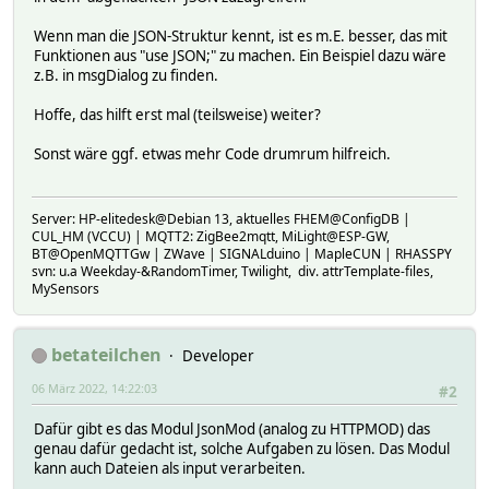
Wenn man die JSON-Struktur kennt, ist es m.E. besser, das mit
Funktionen aus "use JSON;" zu machen. Ein Beispiel dazu wäre
z.B. in msgDialog zu finden.
Hoffe, das hilft erst mal (teilsweise) weiter?
Sonst wäre ggf. etwas mehr Code drumrum hilfreich.
Server: HP-elitedesk@Debian 13, aktuelles FHEM@ConfigDB |
CUL_HM (VCCU) | MQTT2: ZigBee2mqtt, MiLight@ESP-GW,
BT@OpenMQTTGw | ZWave | SIGNALduino | MapleCUN | RHASSPY
svn: u.a Weekday-&RandomTimer, Twilight, div. attrTemplate-files,
MySensors
betateilchen
Developer
06 März 2022, 14:22:03
#2
Dafür gibt es das Modul JsonMod (analog zu HTTPMOD) das
genau dafür gedacht ist, solche Aufgaben zu lösen. Das Modul
kann auch Dateien als input verarbeiten.