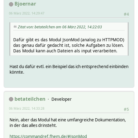
Bjoernar
my $decoded = decode_json($json);
06 März 2022, 14:29:47
#4
print "Decoded Result: ".Dumper($decoded). "\n" if $DEBU
system("perl", "/opt/fhem/fhem.pl", "7072", "setreading d
Zitat von: betateilchen am 06 März 2022, 14:22:03
print "\n" if $DEBUG > 0 ;
Dafür gibt es das Modul JsonMod (analog zu HTTPMOD)
print "bimmerconnected getdata ende \n" if $DEBUG > 0 ;
das genau dafür gedacht ist, solche Aufgaben zu lösen.
}
Das Modul kann auch Dateien als input verarbeiten.
Hast du dafür evtl. ein Beispiel das ich entsprechend einbinden
könnte.
betateilchen
Developer
06 März 2022, 14:33:28
#5
Nein, aber das Modul hat eine umfangreiche Dokumentation,
in der das alles drinsteht.
https://commandref.fhem.de/#JsonMod