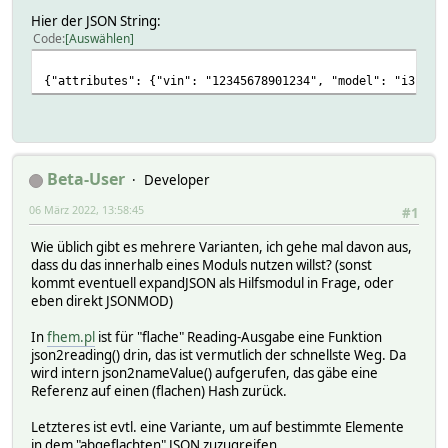
Hier der JSON String:
Code
Auswählen
{"attributes": {"vin": "12345678901234", "model":
Beta-User
Developer
06 März 2022, 13:58:45
#1
Wie üblich gibt es mehrere Varianten, ich gehe mal davon aus,
dass du das innerhalb eines Moduls nutzen willst? (sonst
kommt eventuell expandJSON als Hilfsmodul in Frage, oder
eben direkt JSONMOD)
In
fhem.pl
ist für "flache" Reading-Ausgabe eine Funktion
json2reading() drin, das ist vermutlich der schnellste Weg. Da
wird intern json2nameValue() aufgerufen, das gäbe eine
Referenz auf einen (flachen) Hash zurück.
Letzteres ist evtl. eine Variante, um auf bestimmte Elemente
in dem "abgeflachten" JSON zuzugreifen.