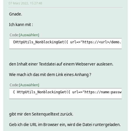
07 März 2022, 15:27:48
Gnade.
Ich kann mit :
Code
Auswählen
{HttpUtils_NonblockingGet({ url=>"https://<url>/demo.txt
den Inhalt einer Textdatei auf einem Webserver auslesen.
Wie mach ich das mit dem Link eines Anhang ?
Code
Auswählen
{ HttpUtils_NonblockingGet({ url=>"https://name:passwort\
gibt mir den Seitenquelltext zurück.
Geb ich die URL im Browser ein, wird die Datei runtergeladen.