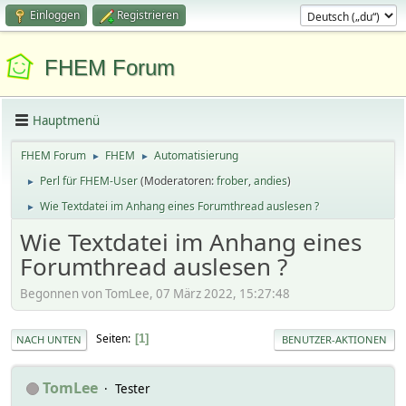
Einloggen
Registrieren
FHEM Forum
Hauptmenü
FHEM Forum
FHEM
Automatisierung
►
►
Perl für FHEM-User
(Moderatoren:
frober
,
andies
)
►
Wie Textdatei im Anhang eines Forumthread auslesen ?
►
Wie Textdatei im Anhang eines
Forumthread auslesen ?
Begonnen von TomLee, 07 März 2022, 15:27:48
Seiten
1
NACH UNTEN
BENUTZER-AKTIONEN
TomLee
Tester