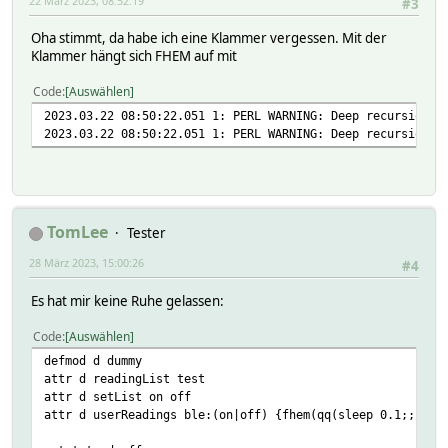
22 März 2023, 08:52:19
#3
Oha stimmt, da habe ich eine Klammer vergessen. Mit der
Klammer hängt sich FHEM auf mit
Code
Auswählen
2023.03.22 08:50:22.051 1: PERL WARNING: Deep recursion o
2023.03.22 08:50:22.051 1: PERL WARNING: Deep recursion o
TomLee
Tester
28 März 2023, 15:00:26
#4
Es hat mir keine Ruhe gelassen:
Code
Auswählen
defmod d dummy
attr d readingList test
attr d setList on off
attr d userReadings ble:(on|off) {fhem(qq(sleep 0.1;;{jso