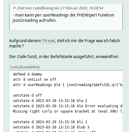
Zitat von: rudolfkoenig am 27 Februar 2020, 18:28:54
- man kann per userReadings die FHEM/perl Funktion
json2reading aufrufen.
Aufgrund diesem
Thread
, stell ich mir die Frage was ich falsch
mache ?
Der Code funzt, in der Befehlszeile ausgeführt, einwandfrei:
Code
Auswählen
defmod d dummy
attr d setList on off
attr d userReadings ble { json2reading($defs{d},q({"bli":
setstate d off
setstate d 2023-03-20 13:15:16 bla 2
setstate d 2023-03-20 13:15:16 ble Error evaluating d use
Missing right curly or square bracket at (eval 396) line 
setstate d 2023-03-20 13:15:16 bli 1
setstate d 2023-03-20 13:15:16 blub 3