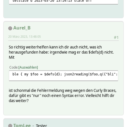
setstate d 2023-03-20 13:14:15 state off
Aurel_B
20 März 2023, 13:48:05
#1
So richtig weiterhelfen kann ich dir auch nicht, was ich
herausgefunden habe: irgendwie mag er das $defs{d} nicht.
Mit
Code
Auswählen
ble { my $foo = $defs{d}; json2reading($foo,q({"bli":1,"b
ist schonmal die Fehlermeldung weg wegen den Curly Braces,
dafür gibt es "nur" noch einen Syntax error. Vielleicht hilft dir
das weiter?
TomLee
Tester