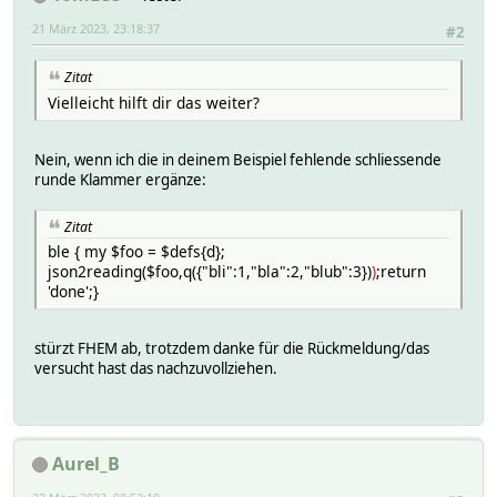
21 März 2023, 23:18:37
#2
Zitat
Vielleicht hilft dir das weiter?
Nein, wenn ich die in deinem Beispiel fehlende schliessende
runde Klammer ergänze:
Zitat
ble { my $foo = $defs{d};
json2reading($foo,q({"bli":1,"bla":2,"blub":3})
)
;return
'done';}
stürzt FHEM ab, trotzdem danke für die Rückmeldung/das
versucht hast das nachzuvollziehen.
Aurel_B