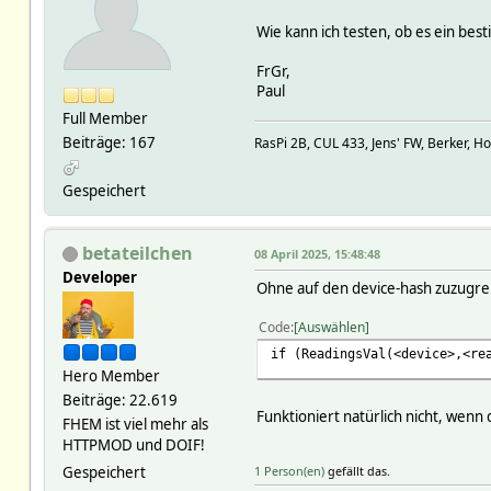
Wie kann ich testen, ob es ein bes
FrGr,
Paul
Full Member
Beiträge: 167
RasPi 2B, CUL 433, Jens' FW, Berker, H
Gespeichert
betateilchen
08 April 2025, 15:48:48
Developer
Ohne auf den device-hash zuzugreif
Code
Auswählen
if (ReadingsVal(<device>,<re
Hero Member
Beiträge: 22.619
Funktioniert natürlich nicht, wenn
FHEM ist viel mehr als
HTTPMOD und DOIF!
Gespeichert
1 Person(en)
gefällt das.