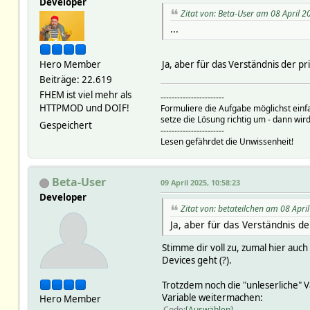
Developer
Zitat von: Beta-User am 08 April 2
...
Hero Member
Ja, aber für das Verständnis der pr
Beiträge: 22.619
FHEM ist viel mehr als
-----------------------
HTTPMOD und DOIF!
Formuliere die Aufgabe möglichst einf
setze die Lösung richtig um - dann wird
Gespeichert
-----------------------
Lesen gefährdet die Unwissenheit!
Beta-User
09 April 2025, 10:58:23
Developer
Zitat von: betateilchen am 08 Apri
Ja, aber für das Verständnis de
Stimme dir voll zu, zumal hier auc
Devices geht (?).
Trotzdem noch die "unleserliche" V
Variable weitermachen:
Hero Member
Code
Auswählen