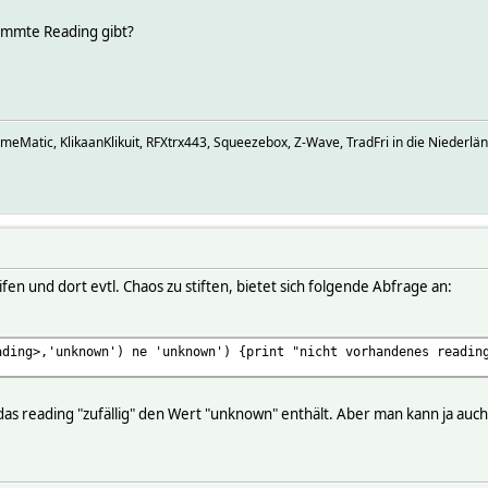
timmte Reading gibt?
omeMatic, KlikaanKlikuit, RFXtrx443, Squeezebox, Z-Wave, TradFri in die Niederlä
en und dort evtl. Chaos zu stiften, bietet sich folgende Abfrage an:
ading>,'unknown') ne 'unknown') {print "nicht vorhandenes readin
 das reading "zufällig" den Wert "unknown" enthält. Aber man kann ja au