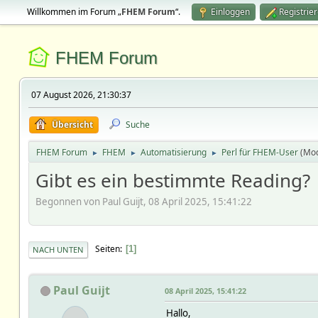
Willkommen im Forum „
FHEM Forum
“.
Einloggen
Registrie
FHEM Forum
07 August 2026, 21:30:37
Übersicht
Suche
FHEM Forum
FHEM
Automatisierung
Perl für FHEM-User
(Mo
►
►
►
Gibt es ein bestimmte Reading?
Begonnen von Paul Guijt, 08 April 2025, 15:41:22
Seiten
1
NACH UNTEN
Paul Guijt
08 April 2025, 15:41:22
Hallo,