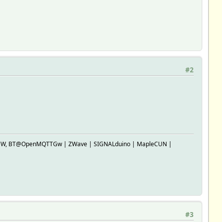
#2
SP-GW, BT@OpenMQTTGw | ZWave | SIGNALduino | MapleCUN |
#3