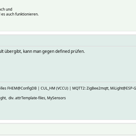
ach und
 es auch funktionieren.
ult übergibt, kann man gegen defined prüfen.
ktuelles FHEM@ConfigDB | CUL_HM (VCCU) | MQTT2: ZigBee2mqtt, MiLight@E
ht, div. attrTemplate-files, MySensors