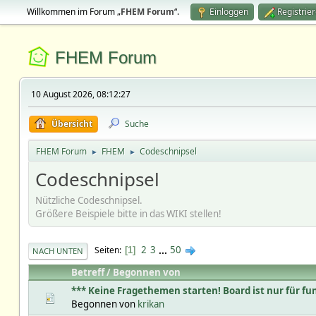
Willkommen im Forum „
FHEM Forum
“.
Einloggen
Registrie
FHEM Forum
10 August 2026, 08:12:27
Übersicht
Suche
FHEM Forum
FHEM
Codeschnipsel
►
►
Codeschnipsel
Nützliche Codeschnipsel.
Größere Beispiele bitte in das WIKI stellen!
2
3
...
50
Seiten
1
NACH UNTEN
Betreff
/
Begonnen von
*** Keine Fragethemen starten! Board ist nur für fu
Begonnen von
krikan