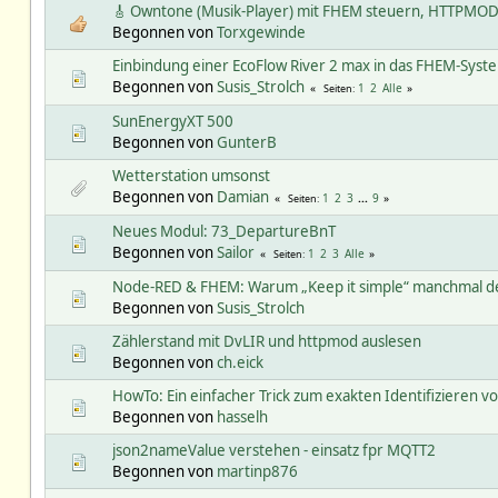
🎸 Owntone (Musik-Player) mit FHEM steuern, HTTPMOD,
Begonnen von
Torxgewinde
Einbindung einer EcoFlow River 2 max in das FHEM-Syst
Begonnen von
Susis_Strolch
1
2
Alle
Seiten
SunEnergyXT 500
Begonnen von
GunterB
Wetterstation umsonst
Begonnen von
Damian
1
2
3
...
9
Seiten
Neues Modul: 73_DepartureBnT
Begonnen von
Sailor
1
2
3
Alle
Seiten
Node-RED & FHEM: Warum „Keep it simple“ manchmal de
Begonnen von
Susis_Strolch
Zählerstand mit DvLIR und httpmod auslesen
Begonnen von
ch.eick
HowTo: Ein einfacher Trick zum exakten Identifizieren vo
Begonnen von
hasselh
json2nameValue verstehen - einsatz fpr MQTT2
Begonnen von
martinp876