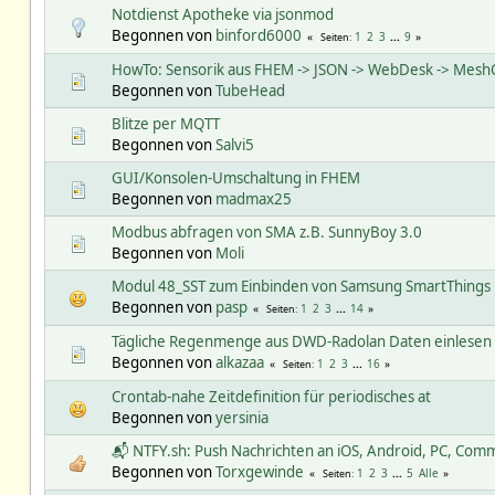
Notdienst Apotheke via jsonmod
Begonnen von
binford6000
1
2
3
...
9
Seiten
HowTo: Sensorik aus FHEM -> JSON -> WebDesk -> Mes
Begonnen von
TubeHead
Blitze per MQTT
Begonnen von
Salvi5
GUI/Konsolen-Umschaltung in FHEM
Begonnen von
madmax25
Modbus abfragen von SMA z.B. SunnyBoy 3.0
Begonnen von
Moli
Modul 48_SST zum Einbinden von Samsung SmartThings
Begonnen von
pasp
1
2
3
...
14
Seiten
Tägliche Regenmenge aus DWD-Radolan Daten einlesen
Begonnen von
alkazaa
1
2
3
...
16
Seiten
Crontab-nahe Zeitdefinition für periodisches at
Begonnen von
yersinia
📬 NTFY.sh: Push Nachrichten an iOS, Android, PC, Comm
Begonnen von
Torxgewinde
1
2
3
...
5
Alle
Seiten