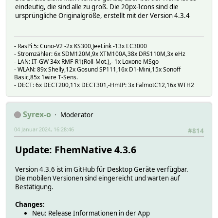
eindeutig, die sind alle zu groß. Die 20px-Icons sind die
ursprüngliche Originalgröße, erstellt mit der Version 4.3.4
- RasPi 5: Cuno-V2 -2x KS300,JeeLink -13x EC3000
- Stromzähler: 6x SDM120M,9x XTM100A,38x DRS110M,3x eHz
- LAN: IT-GW 34x RMF-R1(Roll-Mot.),- 1x Loxone MSgo
- WLAN: 89x Shelly,12x Gosund SP111,16x D1-Mini,15x Sonoff
Basic,85x 1wire T-Sens.
- DECT: 6x DECT200,11x DECT301,-HmIP: 3x FalmotC12,16x WTH2
Syrex-o
Moderator
04 Januar 2024, 16:28:46
#814
Update: FhemNative 4.3.6
Version 4.3.6 ist im GitHub für Desktop Geräte verfügbar.
Die mobilen Versionen sind eingereicht und warten auf
Bestätigung.
Changes:
Neu: Release Informationen in der App