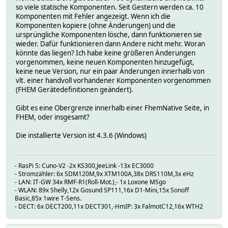
so viele statische Komponenten. Seit Gestern werden ca. 10
Komponenten mit Fehler angezeigt. Wenn ich die
Komponenten kopiere (ohne Änderungen) und die
ursprüngliche Komponenten lösche, dann funktionieren sie
wieder. Dafür funktionieren dann Andere nicht mehr. Woran
könnte das liegen? Ich habe keine größeren Änderungen
vorgenommen, keine neuen Komponenten hinzugefügt,
keine neue Version, nur ein paar Änderungen innerhalb von
vlt. einer handvoll vorhandener Komponenten vorgenommen
(FHEM Gerätedefinitionen geändert).
Gibt es eine Obergrenze innerhalb einer FhemNative Seite, in
FHEM, oder insgesamt?
Die installierte Version ist 4.3.6 (Windows)
- RasPi 5: Cuno-V2 -2x KS300,JeeLink -13x EC3000
- Stromzähler: 6x SDM120M,9x XTM100A,38x DRS110M,3x eHz
- LAN: IT-GW 34x RMF-R1(Roll-Mot.),- 1x Loxone MSgo
- WLAN: 89x Shelly,12x Gosund SP111,16x D1-Mini,15x Sonoff
Basic,85x 1wire T-Sens.
- DECT: 6x DECT200,11x DECT301,-HmIP: 3x FalmotC12,16x WTH2