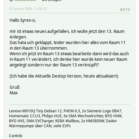
07 Januar 2024, 11:56:02
#819
Hallo Syrex-o,
mir ist etwas neues aufgefallen, ich wolte jetzt den 13. Raum
Anlegen.
Das hata uch geklappt, leider wurden hier alles vom Raum 11
in den Raum 13 übernommen.
Wenn ich jetzt im Raum 13 etwas bearbeite dann wird das auch
in Raum 11 verändert, ich denke hier wurde kein neuer Raum
angelegt sondern nur der Raum 13 verknüpft?
(Ich habe die Aktuelle Destop Version, heute aktualisiert)
Gruß
Max
Lenovo M910Q Tiny Debian 12, FHEM 6.3, 2x Siemens Logo 0BA7,
Homematic CCU3, Philips HUE, 6x SMA Wechselrichter, BYD HVM,
BYD HVS, SMA EVCharger, KEBA Wallbox, 2x HMS800W, Daikin
Wärmepumpe über CAN, viele ESPs
Contrib: