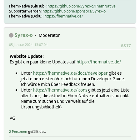
FhemNative (GitHub):
https://github.com/Syrex-o/FhemNative
Supporter werden:
https://github.com/sponsors/Syrex-o
FhemNative (Doku):
https://fhemnative.de/
Syrex-o
Moderator
05 Januar 2024, 13:07:04
#817
Website Update:
Es gibt ein paar kleine Updates auf
https://fhemnative.de/
Unter
https://fhemnative.de/docs/developer
gibt es
jetzt einen ersten Versuch für einen Developer Guide.
Ich würde mich über Feedback freuen.
Unter
https://fhemnative.de/icons
gibt es jetzt eine Liste
aller Icons, die aktuell in FhemNative enthalten sind (inkl.
Name zum suchen und Verweis auf die
Ursprungsbibliothek)
VG
2 Personen
gefällt das.