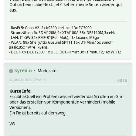
Option beim Label-Text. Jetzt sehen meine Seiten wieder gut
aus.
- RasPi 5: Cuno-V2 -2x KS300,JeeLink -13x EC3000
- Stromzähler: 6x SDM120M,9x XTM100A,38x DRS110M,3x eHz
- LAN: IT-GW 34x RMF-R1(Roll-Mot.),- 1x Loxone MSgo
- WLAN: 89x Shelly,12x Gosund SP111,16x D1-Mini,15x Sonoff
Basic,85x 1wire T-Sens.
- DECT: 6x DECT200,11x DECT301,-HmIP: 3x FalmotC12,16x WTH2
Syrex-o
Moderator
04 Januar 2024, 22:45:51
#816
Kurze Info:
Es gibt aktuell ein Problem was entweder das Scrollen im Grid
oder das erstellen von Komponenten verhindert (mobile
Versionen).
Ein Fix ist bereits auf dem weg.
VG