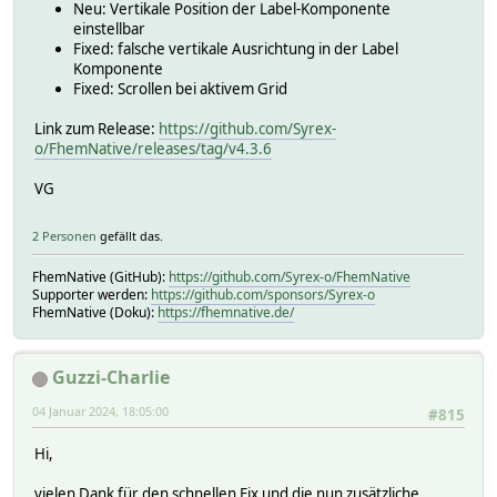
Neu: Vertikale Position der Label-Komponente
einstellbar
Fixed: falsche vertikale Ausrichtung in der Label
Komponente
Fixed: Scrollen bei aktivem Grid
Link zum Release:
https://github.com/Syrex-
o/FhemNative/releases/tag/v4.3.6
VG
2 Personen
gefällt das.
FhemNative (GitHub):
https://github.com/Syrex-o/FhemNative
Supporter werden:
https://github.com/sponsors/Syrex-o
FhemNative (Doku):
https://fhemnative.de/
Guzzi-Charlie
04 Januar 2024, 18:05:00
#815
Hi,
vielen Dank für den schnellen Fix und die nun zusätzliche