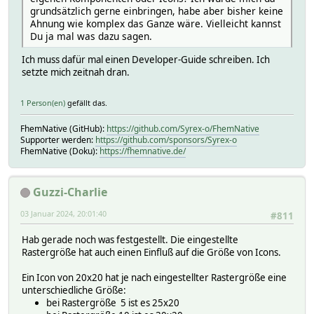
grundsätzlich gerne einbringen, habe aber bisher keine
Ahnung wie komplex das Ganze wäre. Vielleicht kannst
Du ja mal was dazu sagen.
Ich muss dafür mal einen Developer-Guide schreiben. Ich
setzte mich zeitnah dran.
1 Person(en)
gefällt das.
FhemNative (GitHub):
https://github.com/Syrex-o/FhemNative
Supporter werden:
https://github.com/sponsors/Syrex-o
FhemNative (Doku):
https://fhemnative.de/
Guzzi-Charlie
03 Januar 2024, 20:01:40
#811
Hab gerade noch was festgestellt. Die eingestellte
Rastergröße hat auch einen Einfluß auf die Größe von Icons.
Ein Icon von 20x20 hat je nach eingestellter Rastergröße eine
unterschiedliche Größe:
bei Rastergröße 5 ist es 25x20