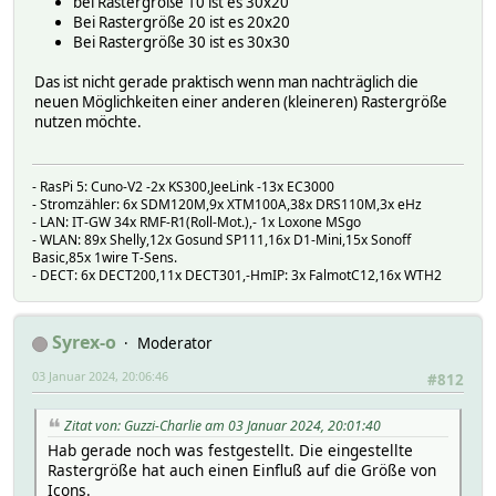
bei Rastergröße 10 ist es 30x20
Bei Rastergröße 20 ist es 20x20
Bei Rastergröße 30 ist es 30x30
Das ist nicht gerade praktisch wenn man nachträglich die
neuen Möglichkeiten einer anderen (kleineren) Rastergröße
nutzen möchte.
- RasPi 5: Cuno-V2 -2x KS300,JeeLink -13x EC3000
- Stromzähler: 6x SDM120M,9x XTM100A,38x DRS110M,3x eHz
- LAN: IT-GW 34x RMF-R1(Roll-Mot.),- 1x Loxone MSgo
- WLAN: 89x Shelly,12x Gosund SP111,16x D1-Mini,15x Sonoff
Basic,85x 1wire T-Sens.
- DECT: 6x DECT200,11x DECT301,-HmIP: 3x FalmotC12,16x WTH2
Syrex-o
Moderator
03 Januar 2024, 20:06:46
#812
Zitat von: Guzzi-Charlie am 03 Januar 2024, 20:01:40
Hab gerade noch was festgestellt. Die eingestellte
Rastergröße hat auch einen Einfluß auf die Größe von
Icons.