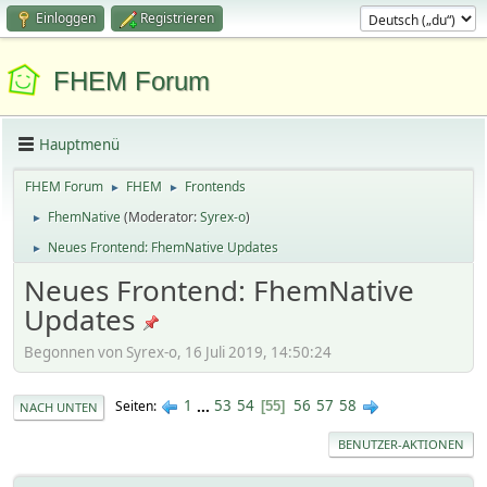
Einloggen
Registrieren
FHEM Forum
Hauptmenü
FHEM Forum
FHEM
Frontends
►
►
FhemNative
(Moderator:
Syrex-o
)
►
Neues Frontend: FhemNative Updates
►
Neues Frontend: FhemNative
Updates
Begonnen von Syrex-o, 16 Juli 2019, 14:50:24
1
...
53
54
56
57
58
Seiten
55
NACH UNTEN
BENUTZER-AKTIONEN