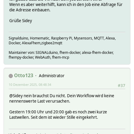
Wenn es aber weiterhilft, kann ich in den Job eine Abfrage für
die Adresse einbauen.
Grüße Sidey
Signalduino, Homematic, Raspberry Pi, Mysensors, MQTT, Alexa,
Docker, AlexaFhem,zigbee2mqtt
Maintainer von: SIGNALduino, fhem-docker, alexa-fhem-docker,
fhempy-docker, WebAuth, fhem-mcp
Otto123
Administrator
10 Dezember 2025, 08:48:34
#37
@Sidey nein brauchst Du nicht. Dein Workflow wird keine
nennenswerte Last verursachen.
Gestern 19:00 Uhr und 20:00 gab es noch zwei kurze
Lastwellen. Seit dem ist wieder Stille eingekehrt.