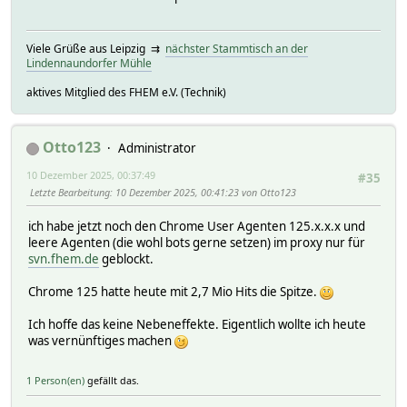
Viele Grüße aus Leipzig ⇉
nächster Stammtisch an der
Lindennaundorfer Mühle
aktives Mitglied des FHEM e.V. (Technik)
Otto123
Administrator
10 Dezember 2025, 00:37:49
#35
Letzte Bearbeitung
: 10 Dezember 2025, 00:41:23 von Otto123
ich habe jetzt noch den Chrome User Agenten 125.x.x.x und
leere Agenten (die wohl bots gerne setzen) im proxy nur für
svn.fhem.de
geblockt.
Chrome 125 hatte heute mit 2,7 Mio Hits die Spitze.
Ich hoffe das keine Nebeneffekte. Eigentlich wollte ich heute
was vernünftiges machen
1 Person(en)
gefällt das.