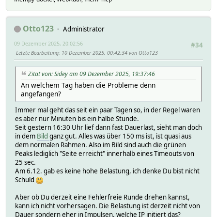
Otto123
Administrator
09 Dezember 2025, 20:02:56
#34
Letzte Bearbeitung
: 10 Dezember 2025, 00:42:34 von Otto123
Zitat von: Sidey am 09 Dezember 2025, 19:37:46
An welchem Tag haben die Probleme denn
angefangen?
Immer mal geht das seit ein paar Tagen so, in der Regel waren
es aber nur Minuten bis ein halbe Stunde.
Seit gestern 16:30 Uhr lief dann fast Dauerlast, sieht man doch
in dem
Bild
ganz gut. Alles was über 150 ms ist, ist quasi aus
dem normalen Rahmen. Also im Bild sind auch die grünen
Peaks lediglich "Seite erreicht" innerhalb eines Timeouts von
25 sec.
Am 6.12. gab es keine hohe Belastung, ich denke Du bist nicht
Schuld
Aber ob Du derzeit eine Fehlerfreie Runde drehen kannst,
kann ich nicht vorhersagen. Die Belastung ist derzeit nicht von
Dauer sondern eher in Impulsen. welche IP initiert das?