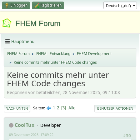
Einloggen
Registrieren
FHEM Forum
Hauptmenü
FHEM Forum
FHEM - Entwicklung
FHEM Development
►
►
Keine commits mehr unter FHEM Code changes
►
Keine commits mehr unter
FHEM Code changes
Begonnen von betateilchen, 28 November 2025, 09:11:08
1
2
Alle
Seiten
3
NACH UNTEN
BENUTZER-AKTIONEN
CoolTux
Developer
09 Dezember 2025, 17:09:22
#30