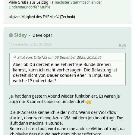
Viele Grüße aus Leipzig ⇉
nächster Stammtisch an der
Lindennaundorfer Mühle
aktives Mitglied des FHEM e.V. (Technik)
Sidey
Developer
10 Dezember 2025, 08:32:22
#36
Zitat von: Otto123 am 09 Dezember 2025, 20:02:56
Aber ob Du derzeit eine Fehlerfreie Runde drehen
kannst, kann ich nicht vorhersagen. Die Belastung ist
derzeit nicht von Dauer sondern eher in Impulsen.
welche IP initiert das?
Ja, hat dann gestern Abend wieder funktioniert. Es waren ja
auch nur 8 commits oder so um den dreh
Die IP Adresse kenne ich leider nicht. Wenn der Workflow
startet, dann wird eine Azure VM mit dem Job beauftragt. Die
läuft dann maximal 1 Stunde.
Beim nächsten Lauf, wird dann eine andere VM beauftragt, da
ich glaube dass die VM nach dem Job zerstört wird.