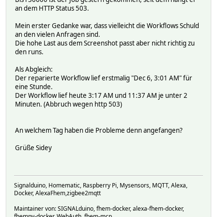
an dem HTTP Status 503.
Mein erster Gedanke war, dass vielleicht die Workflows Schuld
an den vielen Anfragen sind.
Die hohe Last aus dem Screenshot passt aber nicht richtig zu
den runs.
Als Abgleich:
Der reparierte Workflow lief erstmalig "Dec 6, 3:01 AM" für
eine Stunde.
Der Workflow lief heute 3:17 AM und 11:37 AM je unter 2
Minuten. (Abbruch wegen http 503)
An welchem Tag haben die Probleme denn angefangen?
Grüße Sidey
Signalduino, Homematic, Raspberry Pi, Mysensors, MQTT, Alexa,
Docker, AlexaFhem,zigbee2mqtt
Maintainer von: SIGNALduino, fhem-docker, alexa-fhem-docker,
fhempy-docker, WebAuth, fhem-mcp