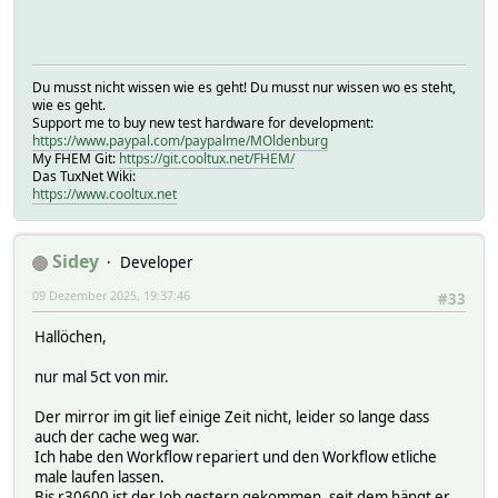
Du musst nicht wissen wie es geht! Du musst nur wissen wo es steht,
wie es geht.
Support me to buy new test hardware for development:
https://www.paypal.com/paypalme/MOldenburg
My FHEM Git:
https://git.cooltux.net/FHEM/
Das TuxNet Wiki:
https://www.cooltux.net
Sidey
Developer
09 Dezember 2025, 19:37:46
#33
Hallöchen,
nur mal 5ct von mir.
Der mirror im git lief einige Zeit nicht, leider so lange dass
auch der cache weg war.
Ich habe den Workflow repariert und den Workflow etliche
male laufen lassen.
Bis r30600 ist der Job gestern gekommen, seit dem hängt er