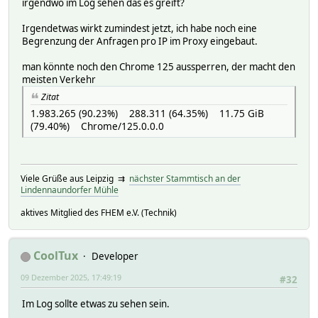
irgendwo im Log sehen das es greift?
Irgendetwas wirkt zumindest jetzt, ich habe noch eine
Begrenzung der Anfragen pro IP im Proxy eingebaut.
man könnte noch den Chrome 125 aussperren, der macht den
meisten Verkehr
Zitat
1.983.265 (90.23%) 288.311 (64.35%) 11.75 GiB
(79.40%) Chrome/125.0.0.0
Viele Grüße aus Leipzig ⇉
nächster Stammtisch an der
Lindennaundorfer Mühle
aktives Mitglied des FHEM e.V. (Technik)
CoolTux
Developer
09 Dezember 2025, 17:49:19
#32
Im Log sollte etwas zu sehen sein.