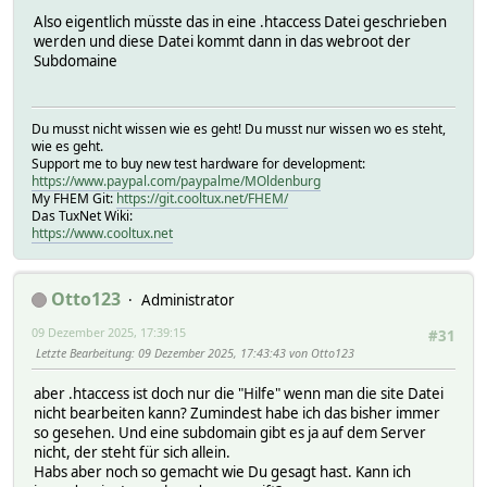
Also eigentlich müsste das in eine .htaccess Datei geschrieben
werden und diese Datei kommt dann in das webroot der
Subdomaine
Du musst nicht wissen wie es geht! Du musst nur wissen wo es steht,
wie es geht.
Support me to buy new test hardware for development:
https://www.paypal.com/paypalme/MOldenburg
My FHEM Git:
https://git.cooltux.net/FHEM/
Das TuxNet Wiki:
https://www.cooltux.net
Otto123
Administrator
09 Dezember 2025, 17:39:15
#31
Letzte Bearbeitung
: 09 Dezember 2025, 17:43:43 von Otto123
aber .htaccess ist doch nur die "Hilfe" wenn man die site Datei
nicht bearbeiten kann? Zumindest habe ich das bisher immer
so gesehen. Und eine subdomain gibt es ja auf dem Server
nicht, der steht für sich allein.
Habs aber noch so gemacht wie Du gesagt hast. Kann ich